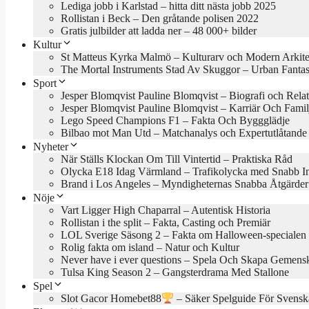
Lediga jobb i Karlstad – hitta ditt nästa jobb 2025
Rollistan i Beck – Den gråtande polisen 2022
Gratis julbilder att ladda ner – 48 000+ bilder
Kultur
St Matteus Kyrka Malmö – Kulturarv och Modern Arkite
The Mortal Instruments Stad Av Skuggor – Urban Fanta
Sport
Jesper Blomqvist Pauline Blomqvist – Biografi och Rela
Jesper Blomqvist Pauline Blomqvist – Karriär Och Famil
Lego Speed Champions F1 – Fakta Och Byggglädje
Bilbao mot Man Utd – Matchanalys och Expertutlåtande
Nyheter
När Ställs Klockan Om Till Vintertid – Praktiska Råd
Olycka E18 Idag Värmland – Trafikolycka med Snabb In
Brand i Los Angeles – Myndigheternas Snabba Åtgärder
Nöje
Vart Ligger High Chaparral – Autentisk Historia
Rollistan i the split – Fakta, Casting och Premiär
LOL Sverige Säsong 2 – Fakta om Halloween-specialen
Rolig fakta om island – Natur och Kultur
Never have i ever questions – Spela Och Skapa Gemens
Tulsa King Season 2 – Gangsterdrama Med Stallone
Spel
Slot Gacor Homebet88
– Säker Spelguide För Svensk