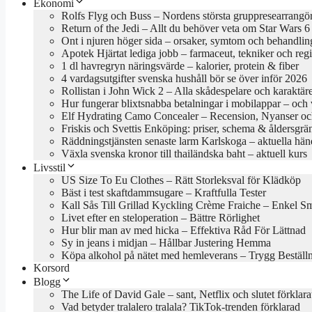
Ekonomi
Rolfs Flyg och Buss – Nordens största gruppresearrangö
Return of the Jedi – Allt du behöver veta om Star Wars 6
Ont i njuren höger sida – orsaker, symtom och behandlin
Apotek Hjärtat lediga jobb – farmaceut, tekniker och reg
1 dl havregryn näringsvärde – kalorier, protein & fiber
4 vardagsutgifter svenska hushåll bör se över inför 2026
Rollistan i John Wick 2 – Alla skådespelare och karaktär
Hur fungerar blixtsnabba betalningar i mobilappar – och va
Elf Hydrating Camo Concealer – Recension, Nyanser oc
Friskis och Svettis Enköping: priser, schema & åldersgrä
Räddningstjänsten senaste larm Karlskoga – aktuella hän
Växla svenska kronor till thailändska baht – aktuell kurs
Livsstil
US Size To Eu Clothes – Rätt Storleksval för Klädköp
Bäst i test skaftdammsugare – Kraftfulla Tester
Kall Sås Till Grillad Kyckling Crème Fraiche – Enkel S
Livet efter en steloperation – Bättre Rörlighet
Hur blir man av med hicka – Effektiva Råd För Lättnad
Sy in jeans i midjan – Hållbar Justering Hemma
Köpa alkohol på nätet med hemleverans – Trygg Beställ
Korsord
Blogg
The Life of David Gale – sant, Netflix och slutet förklara
Vad betyder tralalero tralala? TikTok-trenden förklarad