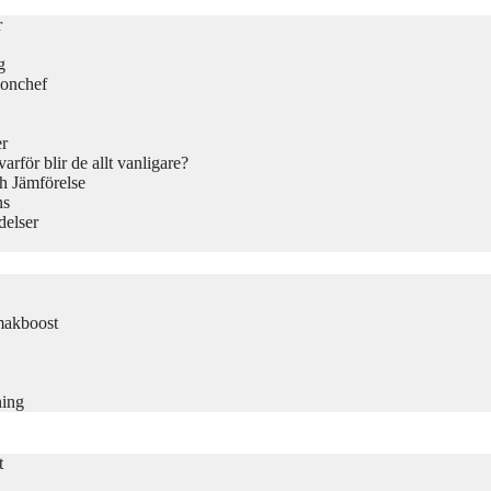
r
g
ionchef
er
rför blir de allt vanligare?
h Jämförelse
ns
delser
makboost
ning
t