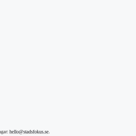
ngar:
hello@stadsfokus.se
.