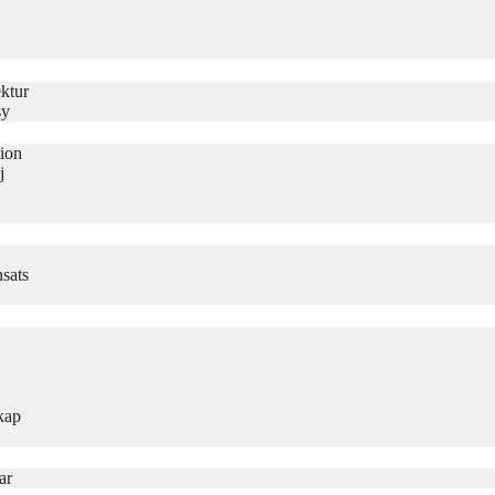
ktur
sy
tion
j
sats
kap
ar