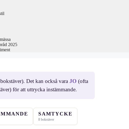
til
smässa
pråd 2025
timent
bokstäver). Det kan också vara
JO
(ofta
äver) för att uttrycka instämmande.
ÄMMANDE
SAMTYCKE
8 bokstäver