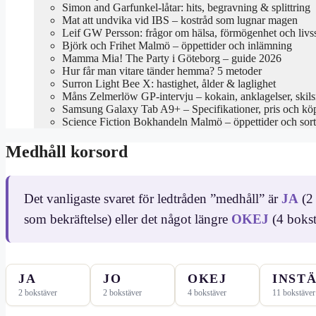
Simon and Garfunkel-låtar: hits, begravning & splittring
Mat att undvika vid IBS – kostråd som lugnar magen
Leif GW Persson: frågor om hälsa, förmögenhet och livss
Björk och Frihet Malmö – öppettider och inlämning
Mamma Mia! The Party i Göteborg – guide 2026
Hur får man vitare tänder hemma? 5 metoder
Surron Light Bee X: hastighet, ålder & laglighet
Måns Zelmerlöw GP-intervju – kokain, anklagelser, skil
Samsung Galaxy Tab A9+ – Specifikationer, pris och kö
Science Fiction Bokhandeln Malmö – öppettider och sor
Medhåll korsord
Det vanligaste svaret för ledtråden ”medhåll” är
JA
(2 
som bekräftelse) eller det något längre
OKEJ
(4 bokst
JA
JO
OKEJ
INST
2 bokstäver
2 bokstäver
4 bokstäver
11 bokstäver