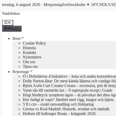
torsdag, 6 augusti 2026 ·
Morgonutgåva
Stockholm ☀ 18°C
SEK/USD 
Hoppa
Stadsfokus
till
innehåll
Meny
Meny
Hem
Cookie Policy
Historia
Kontakt
Nyhetsbrev
Om oss
Tipsa oss
Reportage
Ö i Hebriderna 4 bokstäver – Iona och andra korsordsvar
Dolly Parton-låtar: De mest kända låtarna och vanliga fr
Björn Axén Curl Creator Cream – recension, pris & bety
Varm sås till varmrökt lax – 9 supergoda recept | Guide
Högt blodtryck symptom ögon – så påverkar det dina ög
Hur farligt är vape? Jämfört med cigg, lungor och hjärta
5’8 i cm – exakt omvandling och förklaring
Girona vs Real Madrid: Historik, resultat och statistik
Helium till ballonger Rusta – köpguide 2026