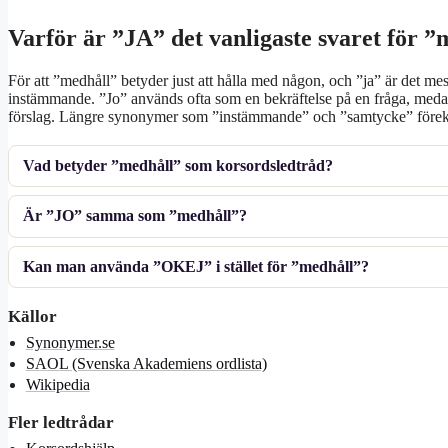
Varför är ”JA” det vanligaste svaret för ”
För att ”medhåll” betyder just att hålla med någon, och ”ja” är det mes
instämmande. ”Jo” används ofta som en bekräftelse på en fråga, medan
förslag. Längre synonymer som ”instämmande” och ”samtycke” förekom
Vad betyder ”medhåll” som korsordsledtråd?
Är ”JO” samma som ”medhåll”?
Kan man använda ”OKEJ” i stället för ”medhåll”?
Källor
Synonymer.se
SAOL (Svenska Akademiens ordlista)
Wikipedia
Fler ledtrådar