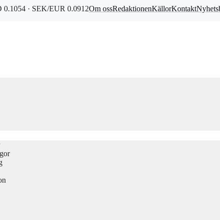
0.1054 · SEK/EUR 0.0912
Om oss
Redaktionen
Källor
Kontakt
Nyhets
ågor
g
on