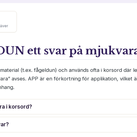
täver
 DUN ett svar på mjukvar
 material (t.ex. fågeldun) och används ofta i korsord där 
ara” avses. APP är en förkortning för applikation, vilket 
nhang.
a i korsord?
var?