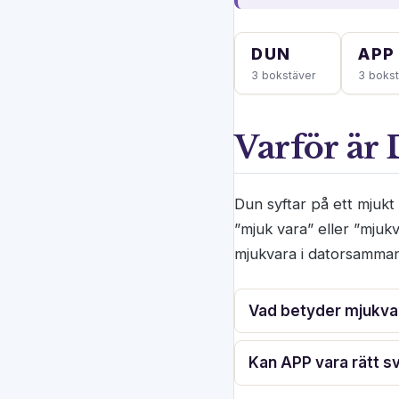
DUN
APP
3 bokstäver
3 boks
Varför är
Dun syftar på ett mjukt
”mjuk vara” eller ”mjukv
mjukvara i datorsamma
Vad betyder mjukvar
Kan APP vara rätt s