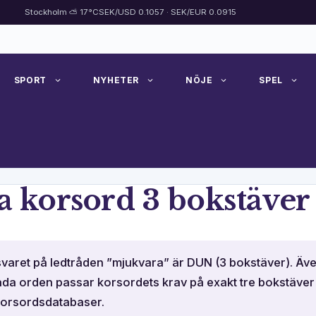
Stockholm ⛅ 17°C
SEK/USD 0.1057 · SEK/EUR 0.0915
SPORT
NYHETER
NÖJE
SPEL
 korsord 3 bokstäver
svaret på ledtråden ”mjukvara” är DUN (3 bokstäver). Äv
 Båda orden passar korsordets krav på exakt tre bokstäve
korsordsdatabaser.