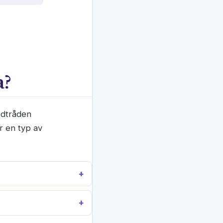
a?
ledtråden
är en typ av