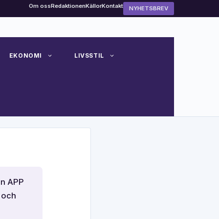
Om oss
Redaktionen
Källor
Kontakt
NYHETSBREV
EKONOMI
LIVSSTIL
en APP
r och