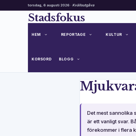
torsdag, 6 augusti 2026 ·
Kvällsutgåva
Hoppa
Stadsfokus
till
innehåll
HEM
REPORTAGE
KULTUR
KORSORD
BLOGG
Mjukvara
Det mest sannolika 
är ett vanligt svar.
förekommer i flera 