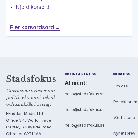
Njord korsord
Fler korsordsord →
KONTAKTA OSS
OM OSS
Stadsfokus
Allmänt:
Om oss
Oberoende nyheter om
hello@stadsfokus.se
politik, ekonomi, teknik
Redaktionen
och samhälle i Sverige.
hello@stadsfokus.se
Ekudden Media Ltd.
Vår historia
Office 3.4, World Trade
hello@stadsfokus.se
Center, 6 Bayside Road
Nyhetsbrev
Gibraltar GX11 1AA