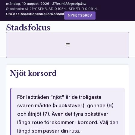
måndag, 10 augusti 2026 ·
Eftermiddagsutgåva
Stockholm ⛅ 21°C
SEK/USD 0.1054 · SEK/EUR 0.0914
Om oss
Redaktionen
Källor
Kontakt
NYHETSBREV
Hoppa
Stadsfokus
till
innehåll
MENY
Njöt korsord
För ledtråden ”njöt” är de troligaste
svaren mådde (5 bokstäver), gonade (6)
och åtnjöt (7). Även det fyra bokstäver
långa roue förekommer i korsord. Välj den
längd som passar din ruta.