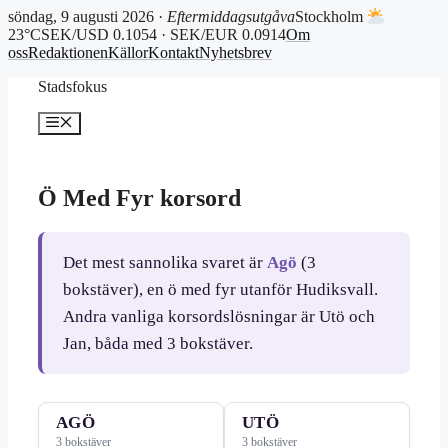
söndag, 9 augusti 2026 ·
Eftermiddagsutgåva
Stockholm
23°C
SEK/USD 0.1054 · SEK/EUR 0.0914
Om
oss
Redaktionen
Källor
Kontakt
Nyhetsbrev
Hoppa
Stadsfokus
till
innehåll
Meny
Ö Med Fyr korsord
Det mest sannolika svaret är
Agö
(3
bokstäver), en ö med fyr utanför Hudiksvall.
Andra vanliga korsordslösningar är Utö och
Jan, båda med 3 bokstäver.
AGÖ
UTÖ
3 bokstäver
3 bokstäver