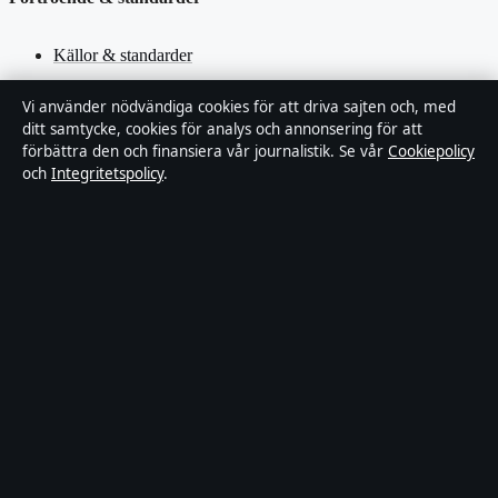
Källor & standarder
Redaktionell policy
Vi använder nödvändiga cookies för att driva sajten och, med
ditt samtycke, cookies för analys och annonsering för att
förbättra den och finansiera vår journalistik. Se vår
Cookiepolicy
Rättelsepolicy
och
Integritetspolicy
.
Faktagranskningspolicy
Ägande & finansiering
Integritetspolicy
Cookiepolicy
Innehållet är endast avsett för allmän information. Allmänna
förfrågningar:
hello@stadsfokus.se
.
Utgivare:
Ekudden Media Ltd. ·
Ansvarig utgivare:
Anders Holm