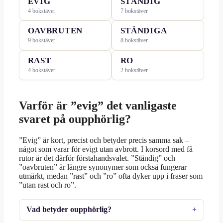
EVIG
STÄNDIG
4 bokstäver
7 bokstäver
OAVBRUTEN
STÄNDIGA
9 bokstäver
8 bokstäver
RAST
RO
4 bokstäver
2 bokstäver
Varför är ”evig” det vanligaste
svaret på oupphörlig?
”Evig” är kort, precist och betyder precis samma sak –
något som varar för evigt utan avbrott. I korsord med få
rutor är det därför förstahandsvalet. ”Ständig” och
”oavbruten” är längre synonymer som också fungerar
utmärkt, medan ”rast” och ”ro” ofta dyker upp i fraser som
”utan rast och ro”.
Vad betyder oupphörlig?