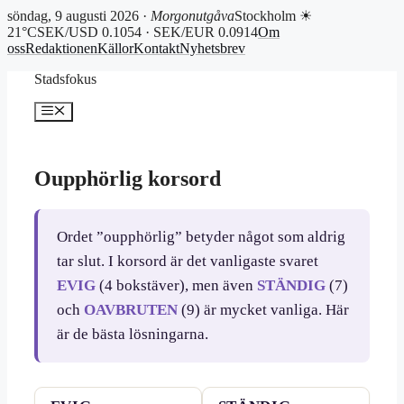
söndag, 9 augusti 2026 ·
Morgonutgåva
Stockholm ☀
21°C
SEK/USD 0.1054 · SEK/EUR 0.0914
Om
oss
Redaktionen
Källor
Kontakt
Nyhetsbrev
Hoppa
Stadsfokus
till
innehåll
Meny
Oupphörlig korsord
Ordet ”oupphörlig” betyder något som aldrig
tar slut. I korsord är det vanligaste svaret
EVIG
(4 bokstäver), men även
STÄNDIG
(7)
och
OAVBRUTEN
(9) är mycket vanliga. Här
är de bästa lösningarna.