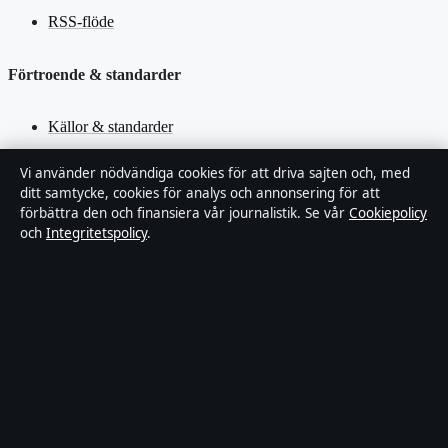
RSS-flöde
Förtroende & standarder
Källor & standarder
Redaktionell policy
Vi använder nödvändiga cookies för att driva sajten och, med
ditt samtycke, cookies för analys och annonsering för att
förbättra den och finansiera vår journalistik. Se vår
Cookiepolicy
Rättelsepolicy
och
Integritetspolicy
.
Faktagranskningspolicy
Ägande & finansiering
Integritetspolicy
Cookiepolicy
Innehållet är endast avsett för allmän information. Allmänna