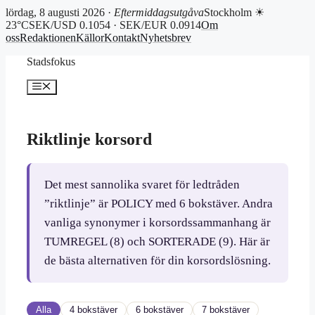
lördag, 8 augusti 2026 ·
Eftermiddagsutgåva
Stockholm ☀
23°C
SEK/USD 0.1054 · SEK/EUR 0.0914
Om
oss
Redaktionen
Källor
Kontakt
Nyhetsbrev
Hoppa
Stadsfokus
till
innehåll
Meny
Riktlinje korsord
Det mest sannolika svaret för ledtråden
”riktlinje” är POLICY med 6 bokstäver. Andra
vanliga synonymer i korsordssammanhang är
TUMREGEL (8) och SORTERADE (9). Här är
de bästa alternativen för din korsordslösning.
Alla
4 bokstäver
6 bokstäver
7 bokstäver