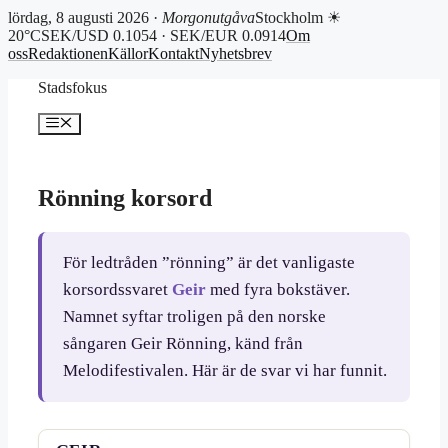
lördag, 8 augusti 2026 ·
Morgonutgåva
Stockholm ☀
20°C
SEK/USD 0.1054 · SEK/EUR 0.0914
Om
oss
Redaktionen
Källor
Kontakt
Nyhetsbrev
Hoppa
Stadsfokus
till
innehåll
Meny
Rönning korsord
För ledtråden ”rönning” är det vanligaste
korsordssvaret
Geir
med fyra bokstäver.
Namnet syftar troligen på den norske
sångaren Geir Rönning, känd från
Melodifestivalen. Här är de svar vi har funnit.