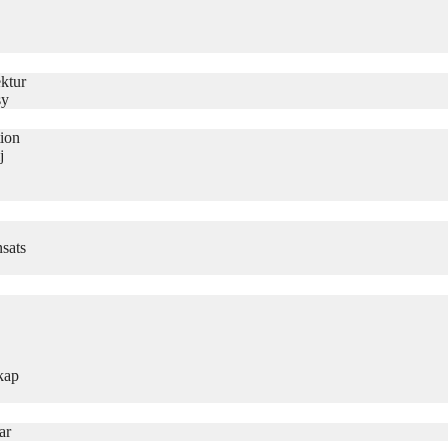
ktur
sy
tion
j
sats
kap
ar