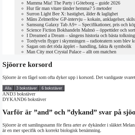
Mamma Mia! The Party i Göteborg – guide 2026
Hur får man vitare tänder hemma? 5 metoder
Surron Light Bee X: hastighet, ålder & laglighet
Måns Zelmerlöw GP-intervju – kokain, anklagelser, skil
Samsung Galaxy Tab A9+ – Specifikationer, pris och kö
Science Fiction Bokhandeln Malmö – öppettider och sor
I Dreamed a Dream – sångens historia och bästa tolkning
Tordyveln flyger i skymningen – radioteatern som blev k
Sagan om det röda äpplet – handling, fakta & symbolik
Man City mot Crystal Palace – allt om matchen
Sjöorre korsord
Sjöorre är en fågel som ofta dyker upp i korsord. Det vanligaste svare
Alla
3 bokstäver
6 bokstäver
AND
3 bokstäver
DYKAND
6 bokstäver
Varför är ”and” och ”dykand” svar på sjö
Sjöorre är ett samlingsnamn för flera arter av dykänder i släktet Me
är en mer specifik och korrekt biologisk benämning.