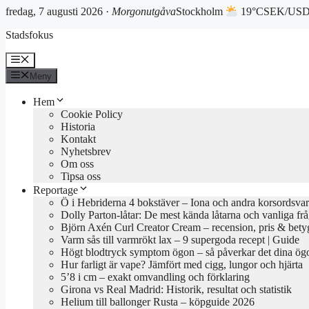
fredag, 7 augusti 2026 ·
Morgonutgåva
Stockholm
19°C
SEK/USD 
Hoppa
Stadsfokus
till
innehåll
Meny
Meny
Hem
Cookie Policy
Historia
Kontakt
Nyhetsbrev
Om oss
Tipsa oss
Reportage
Ö i Hebriderna 4 bokstäver – Iona och andra korsordsvar
Dolly Parton-låtar: De mest kända låtarna och vanliga fr
Björn Axén Curl Creator Cream – recension, pris & bety
Varm sås till varmrökt lax – 9 supergoda recept | Guide
Högt blodtryck symptom ögon – så påverkar det dina ög
Hur farligt är vape? Jämfört med cigg, lungor och hjärta
5’8 i cm – exakt omvandling och förklaring
Girona vs Real Madrid: Historik, resultat och statistik
Helium till ballonger Rusta – köpguide 2026