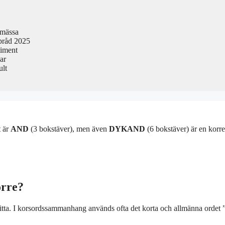
smässa
pråd 2025
timent
ar
ult
t är
AND
(3 bokstäver), men även
DYKAND
(6 bokstäver) är en korre
orre?
lanitta. I korsordssammanhang används ofta det korta och allmänna orde