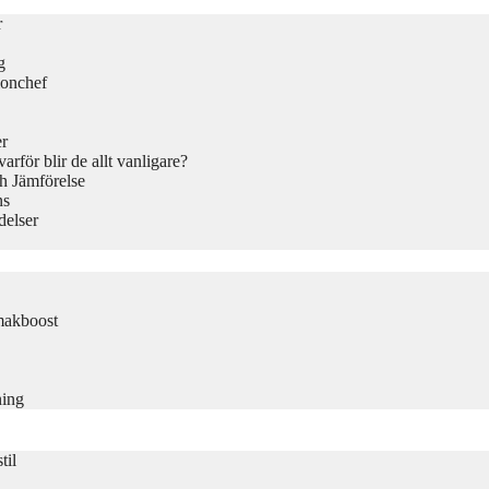
r
g
ionchef
er
rför blir de allt vanligare?
h Jämförelse
ns
delser
makboost
ning
til