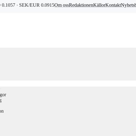
0.1057 · SEK/EUR 0.0915
Om oss
Redaktionen
Källor
Kontakt
Nyhets
ågor
g
on