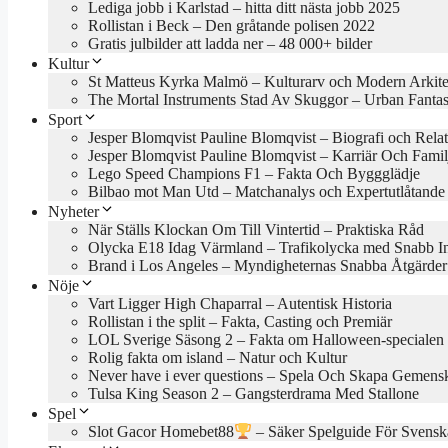
Lediga jobb i Karlstad – hitta ditt nästa jobb 2025
Rollistan i Beck – Den gråtande polisen 2022
Gratis julbilder att ladda ner – 48 000+ bilder
Kultur
St Matteus Kyrka Malmö – Kulturarv och Modern Arkite
The Mortal Instruments Stad Av Skuggor – Urban Fanta
Sport
Jesper Blomqvist Pauline Blomqvist – Biografi och Rela
Jesper Blomqvist Pauline Blomqvist – Karriär Och Famil
Lego Speed Champions F1 – Fakta Och Byggglädje
Bilbao mot Man Utd – Matchanalys och Expertutlåtande
Nyheter
När Ställs Klockan Om Till Vintertid – Praktiska Råd
Olycka E18 Idag Värmland – Trafikolycka med Snabb In
Brand i Los Angeles – Myndigheternas Snabba Åtgärder
Nöje
Vart Ligger High Chaparral – Autentisk Historia
Rollistan i the split – Fakta, Casting och Premiär
LOL Sverige Säsong 2 – Fakta om Halloween-specialen
Rolig fakta om island – Natur och Kultur
Never have i ever questions – Spela Och Skapa Gemens
Tulsa King Season 2 – Gangsterdrama Med Stallone
Spel
Slot Gacor Homebet88
– Säker Spelguide För Svensk