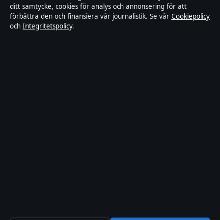
ditt samtycke, cookies för analys och annonsering för att
förbättra den och finansiera vår journalistik. Se vår
Cookiepolicy
Rättelsepolicy
och
Integritetspolicy
.
Faktagranskningspolicy
Ägande & finansiering
Integritetspolicy
Cookiepolicy
Innehållet är endast avsett för allmän information. Allmänna
förfrågningar:
hello@stadsfokus.se
.
Utgivare:
Ekudden Media Ltd. ·
Ansvarig utgivare:
Anders Holm
· Companies House Gibraltar 132901
© 2026 Stadsfokus.se · Ekudden Media Ltd. ·
Så verifierar vi vår rapportering