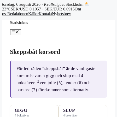
torsdag, 6 augusti 2026 ·
Kvällsutgåva
Stockholm
23°C
SEK/USD 0.1057 · SEK/EUR 0.0915
Om
oss
Redaktionen
Källor
Kontakt
Nyhetsbrev
Hoppa
Stadsfokus
till
innehåll
Meny
Skeppsbåt korsord
För ledtråden ”skeppsbåt” är de vanligaste
korsordssvaren gigg och slup med 4
bokstäver. Även jolle (5), tender (6) och
barkass (7) förekommer som alternativ.
GIGG
SLUP
4 bokstäver
4 bokstäver