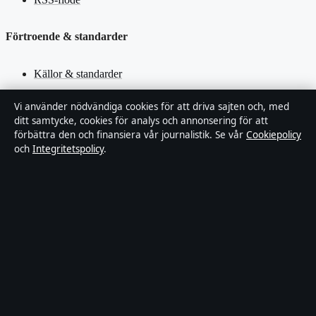
Förtroende & standarder
Källor & standarder
Redaktionell policy
Vi använder nödvändiga cookies för att driva sajten och, med
ditt samtycke, cookies för analys och annonsering för att
förbättra den och finansiera vår journalistik. Se vår
Cookiepolicy
Rättelsepolicy
och
Integritetspolicy
.
Faktagranskningspolicy
Ägande & finansiering
Integritetspolicy
Cookiepolicy
Innehållet är endast avsett för allmän information. Allmänna
förfrågningar:
hello@stadsfokus.se
.