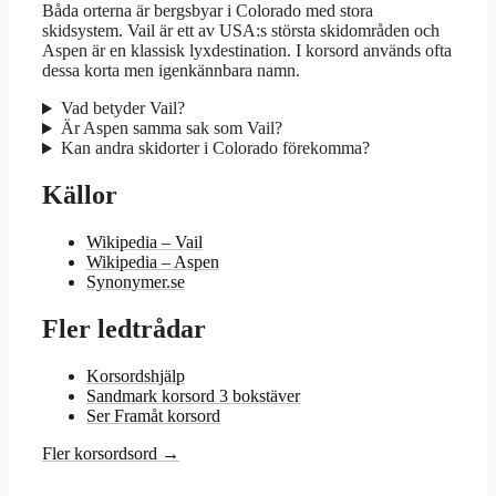
Båda orterna är bergsbyar i Colorado med stora
skidsystem. Vail är ett av USA:s största skidområden och
Aspen är en klassisk lyxdestination. I korsord används ofta
dessa korta men igenkännbara namn.
Vad betyder Vail?
Är Aspen samma sak som Vail?
Kan andra skidorter i Colorado förekomma?
Källor
Wikipedia – Vail
Wikipedia – Aspen
Synonymer.se
Fler ledtrådar
Korsordshjälp
Sandmark korsord 3 bokstäver
Ser Framåt korsord
Fler korsordsord →