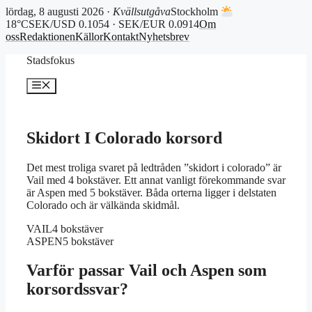
lördag, 8 augusti 2026 ·
Kvällsutgåva
Stockholm
18°C
SEK/USD 0.1054 · SEK/EUR 0.0914
Om
oss
Redaktionen
Källor
Kontakt
Nyhetsbrev
Hoppa
Stadsfokus
till
innehåll
Meny
Skidort I Colorado korsord
Det mest troliga svaret på ledtråden ”skidort i colorado” är
Vail med 4 bokstäver. Ett annat vanligt förekommande svar
är Aspen med 5 bokstäver. Båda orterna ligger i delstaten
Colorado och är välkända skidmål.
VAIL
4 bokstäver
ASPEN
5 bokstäver
Varför passar Vail och Aspen som
korsordssvar?