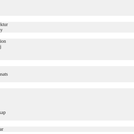
ktur
sy
tion
j
sats
kap
ar