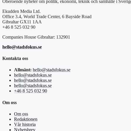
Oberoende nyheter om politik, ekonomi, teknik och samhälle i Sverig
Ekudden Media Ltd.
Office 3.4, World Trade Center, 6 Bayside Road
Gibraltar GX11 1AA
+46 8 525 032 90
Companies House Gibraltar: 132901
hello@stadsfokus.se
Kontakta oss
Allmänt:
hello@stadsfokus.se
hello@stadsfokus.se
hello@stadsfokus.se
hello@stadsfokus.se
+46 8 525 032 90
Om oss
Om oss
Redaktionen
Vår historia
Nyhetsbrev