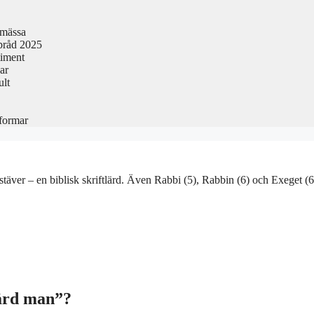
smässa
pråd 2025
timent
ar
ult
formar
täver – en biblisk skriftlärd. Även Rabbi (5), Rabbin (6) och Exeget (6) 
lärd man”?