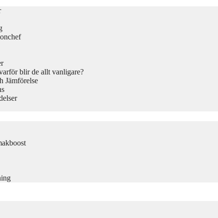
r
g
ionchef
er
rför blir de allt vanligare?
h Jämförelse
ns
delser
makboost
ning