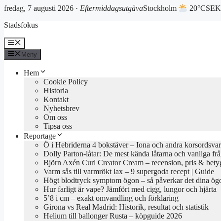
fredag, 7 augusti 2026 ·
Eftermiddagsutgåva
Stockholm
20°C
SEK
Hoppa
Stadsfokus
till
innehåll
Meny
Meny
Hem
Cookie Policy
Historia
Kontakt
Nyhetsbrev
Om oss
Tipsa oss
Reportage
Ö i Hebriderna 4 bokstäver – Iona och andra korsordsvar
Dolly Parton-låtar: De mest kända låtarna och vanliga fr
Björn Axén Curl Creator Cream – recension, pris & bety
Varm sås till varmrökt lax – 9 supergoda recept | Guide
Högt blodtryck symptom ögon – så påverkar det dina ög
Hur farligt är vape? Jämfört med cigg, lungor och hjärta
5’8 i cm – exakt omvandling och förklaring
Girona vs Real Madrid: Historik, resultat och statistik
Helium till ballonger Rusta – köpguide 2026