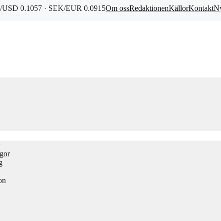
/USD 0.1057 · SEK/EUR 0.0915
Om oss
Redaktionen
Källor
Kontakt
Ny
ågor
g
on