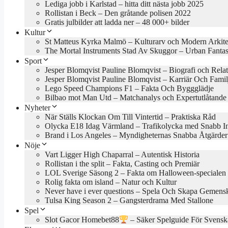
Lediga jobb i Karlstad – hitta ditt nästa jobb 2025
Rollistan i Beck – Den gråtande polisen 2022
Gratis julbilder att ladda ner – 48 000+ bilder
Kultur
St Matteus Kyrka Malmö – Kulturarv och Modern Arkite
The Mortal Instruments Stad Av Skuggor – Urban Fanta
Sport
Jesper Blomqvist Pauline Blomqvist – Biografi och Rela
Jesper Blomqvist Pauline Blomqvist – Karriär Och Famil
Lego Speed Champions F1 – Fakta Och Byggglädje
Bilbao mot Man Utd – Matchanalys och Expertutlåtande
Nyheter
När Ställs Klockan Om Till Vintertid – Praktiska Råd
Olycka E18 Idag Värmland – Trafikolycka med Snabb In
Brand i Los Angeles – Myndigheternas Snabba Åtgärder
Nöje
Vart Ligger High Chaparral – Autentisk Historia
Rollistan i the split – Fakta, Casting och Premiär
LOL Sverige Säsong 2 – Fakta om Halloween-specialen
Rolig fakta om island – Natur och Kultur
Never have i ever questions – Spela Och Skapa Gemens
Tulsa King Season 2 – Gangsterdrama Med Stallone
Spel
Slot Gacor Homebet88
– Säker Spelguide För Svensk