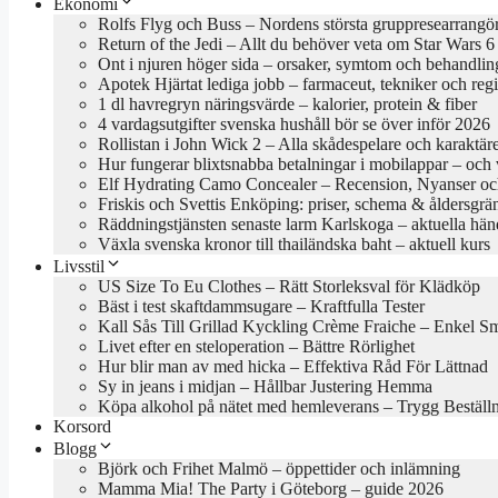
Ekonomi
Rolfs Flyg och Buss – Nordens största gruppresearrangö
Return of the Jedi – Allt du behöver veta om Star Wars 6
Ont i njuren höger sida – orsaker, symtom och behandlin
Apotek Hjärtat lediga jobb – farmaceut, tekniker och reg
1 dl havregryn näringsvärde – kalorier, protein & fiber
4 vardagsutgifter svenska hushåll bör se över inför 2026
Rollistan i John Wick 2 – Alla skådespelare och karaktär
Hur fungerar blixtsnabba betalningar i mobilappar – och va
Elf Hydrating Camo Concealer – Recension, Nyanser oc
Friskis och Svettis Enköping: priser, schema & åldersgrä
Räddningstjänsten senaste larm Karlskoga – aktuella hän
Växla svenska kronor till thailändska baht – aktuell kurs
Livsstil
US Size To Eu Clothes – Rätt Storleksval för Klädköp
Bäst i test skaftdammsugare – Kraftfulla Tester
Kall Sås Till Grillad Kyckling Crème Fraiche – Enkel S
Livet efter en steloperation – Bättre Rörlighet
Hur blir man av med hicka – Effektiva Råd För Lättnad
Sy in jeans i midjan – Hållbar Justering Hemma
Köpa alkohol på nätet med hemleverans – Trygg Beställ
Korsord
Blogg
Björk och Frihet Malmö – öppettider och inlämning
Mamma Mia! The Party i Göteborg – guide 2026