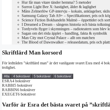
Hur får man vitare tänder hemma? 5 metoder
Surron Light Bee X: hastighet, ålder & laglighet
Måns Zelmerlöw GP-intervju – kokain, anklagelser, skil
Samsung Galaxy Tab A9+ – Specifikationer, pris och kö
Science Fiction Bokhandeln Malmö – öppettider och sor
I Dreamed a Dream – sångens historia och bästa tolkning
Tordyveln flyger i skymningen – radioteatern som blev k
Sagan om det röda äpplet – handling, fakta & symbolik
Man City mot Crystal Palace – allt om matchen
The Blood of Dawnwalker – releasedatum, pris och platt
Skriftlärd Man korsord
För ledtråden ”skriftlärd man” är det vanligaste svaret Esra med 4 boks
trolighet.
Alla
4 bokstäver
5 bokstäver
6 bokstäver
ESRA
4 bokstäver
RABBI
5 bokstäver
RABBIN
6 bokstäver
EXEGET
6 bokstäver
Varför är Esra det bästa svaret på ”skrift