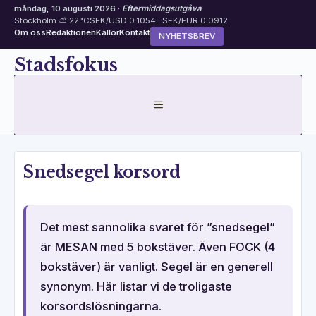
måndag, 10 augusti 2026 ·
Eftermiddagsutgåva
Stockholm ⛅ 22°C
SEK/USD 0.1054 · SEK/EUR 0.0912
Om oss
Redaktionen
Källor
Kontakt
NYHETSBREV
Hoppa
Stadsfokus
till
innehåll
MENY
Snedsegel korsord
Det mest sannolika svaret för ”snedsegel”
är MESAN med 5 bokstäver. Även FOCK (4
bokstäver) är vanligt. Segel är en generell
synonym. Här listar vi de troligaste
korsordslösningarna.