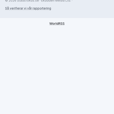
© 2026 Stadsfokus.se · Ekudden Media Ltd. ·
Så verifierar vi vår rapportering
WorldRSS