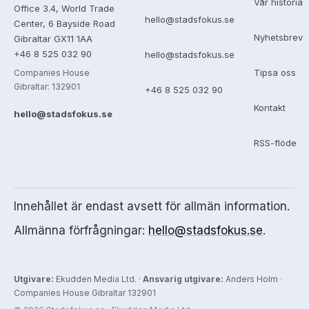
Vår historia
Office 3.4, World Trade
hello@stadsfokus.se
Center, 6 Bayside Road
Nyhetsbrev
Gibraltar GX11 1AA
+46 8 525 032 90
hello@stadsfokus.se
Tipsa oss
Companies House
Gibraltar: 132901
+46 8 525 032 90
Kontakt
hello@stadsfokus.se
RSS-flöde
Innehållet är endast avsett för allmän information.
Allmänna förfrågningar:
hello@stadsfokus.se
.
Utgivare:
Ekudden Media Ltd. ·
Ansvarig utgivare:
Anders Holm ·
Companies House Gibraltar 132901