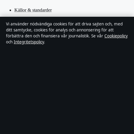
Källor & standarder
Redaktionell policy
Vi använder nödvändiga cookies för att driva sajten och, med
ditt samtycke, cookies för analys och annonsering för att
förbättra den och finansiera vår journalistik. Se vår
Cookiepolicy
Rättelsepolicy
och
Integritetspolicy
.
Faktagranskningspolicy
Ägande & finansiering
Integritetspolicy
Cookiepolicy
Innehållet är endast avsett för allmän information. Allmänna
förfrågningar:
hello@stadsfokus.se
.
Utgivare:
Ekudden Media Ltd. ·
Ansvarig utgivare:
Anders Holm
· Companies House Gibraltar 132901