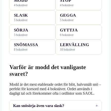
MODD
STÖP
4 bokstäver
4 bokstäver
SLASK
GEGGA
5 bokstäver
5 bokstäver
SÖRJA
GYTTJA
5 bokstäver
6 bokstäver
SNÖMASSA
LERVÄLLING
8 bokstäver
10 bokstäver
Varför är modd det vanligaste
svaret?
Modd är det mest etablerade ordet för blöt, halvsmält snö –
perfekt för korsord med 4 bokstäver. Ordet används i
dagligt tal och förekommer ofta i ordlistor som SAOL.
Kan snösörja även vara slask?