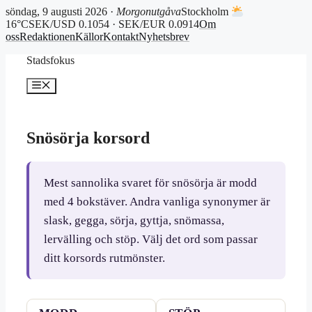
söndag, 9 augusti 2026 ·
Morgonutgåva
Stockholm
16°C
SEK/USD 0.1054 · SEK/EUR 0.0914
Om
oss
Redaktionen
Källor
Kontakt
Nyhetsbrev
Hoppa
Stadsfokus
till
innehåll
Meny
Snösörja korsord
Mest sannolika svaret för snösörja är modd
med 4 bokstäver. Andra vanliga synonymer är
slask, gegga, sörja, gyttja, snömassa,
lervälling och stöp. Välj det ord som passar
ditt korsords rutmönster.