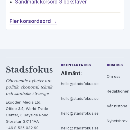
Sandmark korsord 3 bokstäver
Fler korsordsord →
KONTAKTA OSS
OM OSS
Stadsfokus
Allmänt:
Om oss
Oberoende nyheter om
hello@stadsfokus.se
politik, ekonomi, teknik
Redaktionen
och samhälle i Sverige.
hello@stadsfokus.se
Ekudden Media Ltd.
Vår historia
Office 3.4, World Trade
hello@stadsfokus.se
Center, 6 Bayside Road
Nyhetsbrev
Gibraltar GX11 1AA
+46 8 525 032 90
hello@stadsfokus.se