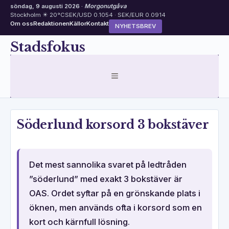
söndag, 9 augusti 2026 ·
Morgonutgåva
Stockholm ☀ 20°C
SEK/USD 0.1054 · SEK/EUR 0.0914
Om oss
Redaktionen
Källor
Kontakt
NYHETSBREV
Hoppa
Stadsfokus
till
innehåll
MENY
Söderlund korsord 3 bokstäver
Det mest sannolika svaret på ledtråden
”söderlund” med exakt 3 bokstäver är
OAS. Ordet syftar på en grönskande plats i
öknen, men används ofta i korsord som en
kort och kärnfull lösning.