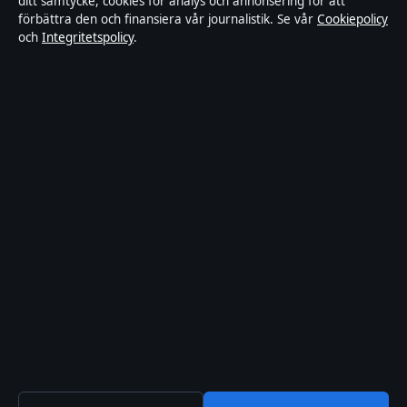
ditt samtycke, cookies för analys och annonsering för att
förbättra den och finansiera vår journalistik. Se vår
Cookiepolicy
Rättelsepolicy
och
Integritetspolicy
.
Faktagranskningspolicy
Ägande & finansiering
Integritetspolicy
Cookiepolicy
Innehållet är endast avsett för allmän information. Allmänna
förfrågningar:
hello@stadsfokus.se
.
Utgivare:
Ekudden Media Ltd. ·
Ansvarig utgivare:
Anders Holm
· Companies House Gibraltar 132901
© 2026 Stadsfokus.se · Ekudden Media Ltd. ·
Så verifierar vi vår rapportering