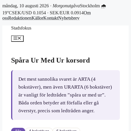
måndag, 10 augusti 2026 ·
Morgonutgåva
Stockholm 🌧
19°C
SEK/USD 0.1054 · SEK/EUR 0.0914
Om
oss
Redaktionen
Källor
Kontakt
Nyhetsbrev
Hoppa
Stadsfokus
till
innehåll
Meny
Spåra Ur Med Ur korsord
Det mest sannolika svaret är ARTA (4
bokstäver), men även URARTA (6 bokstäver)
är vanligt för ledtråden ”spåra ur med ur”.
Båda orden betyder att förfalla eller gå
överstyr, precis som ledtråden anger.