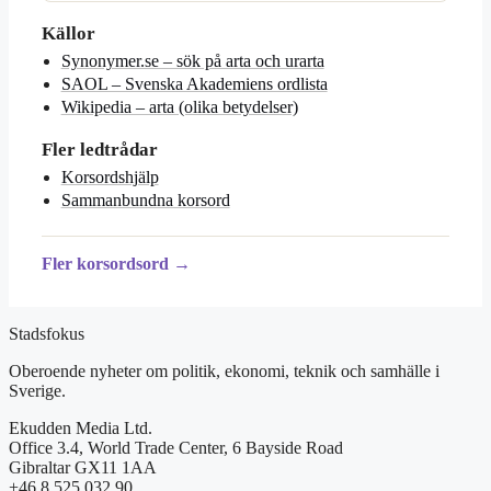
Källor
Synonymer.se – sök på arta och urarta
SAOL – Svenska Akademiens ordlista
Wikipedia – arta (olika betydelser)
Fler ledtrådar
Korsordshjälp
Sammanbundna korsord
Fler korsordsord →
Stadsfokus
Oberoende nyheter om politik, ekonomi, teknik och samhälle i
Sverige.
Ekudden Media Ltd.
Office 3.4, World Trade Center, 6 Bayside Road
Gibraltar GX11 1AA
+46 8 525 032 90