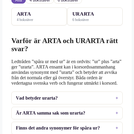
Alla
4 bokstäver
6 bokstäver
ARTA
URARTA
4 bokstäver
6 bokstäver
Varför är ARTA och URARTA rätt
svar?
Ledtråden ”spåra ur med ur” är en ordvits: ”ur” plus ”arta”
ger ”urarta”. ARTA ensamt kan i korsordssammanhang
användas synonymt med ”urarta” och betyder att avvika
från det normala eller gå överstyr. Båda orden är
vedertagna svenska verb och fungerar utmärkt i korsord.
Vad betyder urarta?
Är ARTA samma sak som urarta?
Finns det andra synonymer för spåra ur?