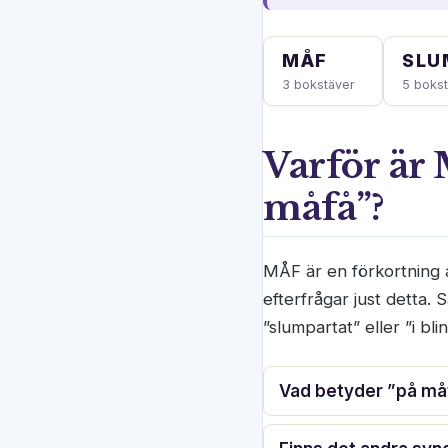
MÅF
SLU
3 bokstäver
5 boks
Varför är 
måfå”?
MÅF är en förkortning 
efterfrågar just detta
”slumpartat” eller ”i bl
Vad betyder ”på må