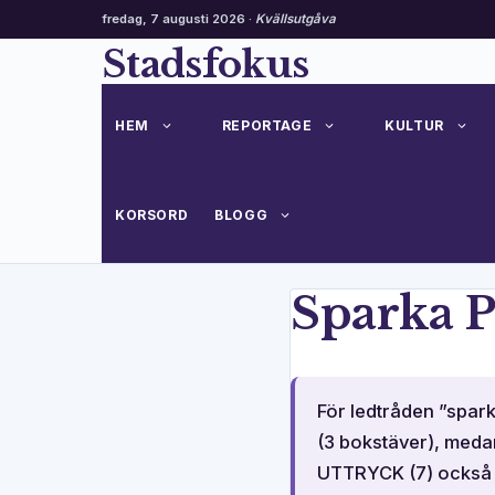
fredag, 7 augusti 2026 ·
Kvällsutgåva
Hoppa
Stadsfokus
till
innehåll
HEM
REPORTAGE
KULTUR
KORSORD
BLOGG
Sparka P
För ledtråden ”spark
(3 bokstäver), meda
UTTRYCK (7) också f