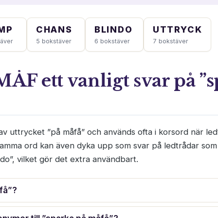
MP
CHANS
BLINDO
UTTRYCK
täver
5 bokstäver
6 bokstäver
7 bokstäver
MÅF ett vanligt svar på ”
av uttrycket ”på måfå” och används ofta i korsord när le
. Samma ord kan även dyka upp som svar på ledtrådar som
indo”, vilket gör det extra användbart.
få”?