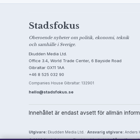
Stadsfokus
Oberoende nyheter om politik, ekonomi, teknik
och samhälle i Sverige.
Ekudden Media Ltd.
Office 3.4, World Trade Center, 6 Bayside Road
Gibraltar GX11 1AA
+46 8 525 032 90
Companies House Gibraltar: 132901
hello@stadsfokus.se
Innehållet är endast avsett för allmän infor
Utgivare:
Ekudden Media Ltd. ·
Ansvarig utgivare:
Anders H
© 2026 Stadsfokus.se · Ekudden Media Ltd. ·
Så verifierar vi