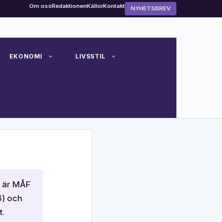
Om oss
Redaktionen
Källor
Kontakt
NYHETSBREV
EKONOMI
LIVSSTIL
e är MÅF
6) och
t.