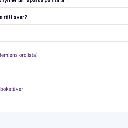
onymer till ”sparka på måfå”?
 rätt svar?
emiens ordlista)
 bokstäver