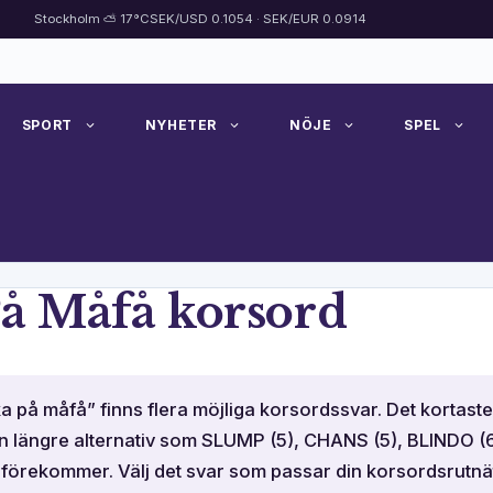
Stockholm ⛅ 17°C
SEK/USD 0.1054 · SEK/EUR 0.0914
SPORT
NYHETER
NÖJE
SPEL
å Måfå korsord
a på måfå” finns flera möjliga korsordssvar. Det kortast
n längre alternativ som SLUMP (5), CHANS (5), BLINDO (
örekommer. Välj det svar som passar din korsordsrutnä