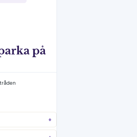
sparka på
dtråden