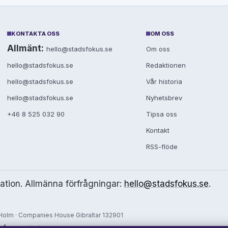
KONTAKTA OSS
OM OSS
Allmänt:
hello@stadsfokus.se
Om oss
hello@stadsfokus.se
Redaktionen
hello@stadsfokus.se
Vår historia
hello@stadsfokus.se
Nyhetsbrev
+46 8 525 032 90
Tipsa oss
Kontakt
RSS-flöde
mation. Allmänna förfrågningar:
hello@stadsfokus.se
.
olm · Companies House Gibraltar 132901
 vår rapportering