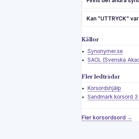
Finns det andra syn
Kan ”UTTRYCK” vara
Källor
Synonymer.se
SAOL (Svenska Akad
Fler ledtrådar
Korsordshjälp
Sandmark korsord 3
Fler korsordsord →