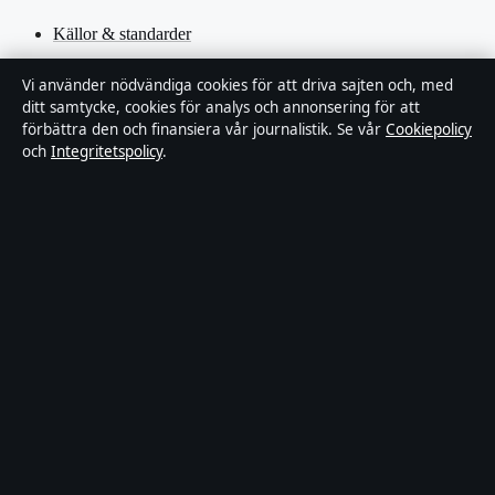
Källor & standarder
Redaktionell policy
Vi använder nödvändiga cookies för att driva sajten och, med
ditt samtycke, cookies för analys och annonsering för att
förbättra den och finansiera vår journalistik. Se vår
Cookiepolicy
Rättelsepolicy
och
Integritetspolicy
.
Faktagranskningspolicy
Ägande & finansiering
Integritetspolicy
Cookiepolicy
Innehållet är endast avsett för allmän information. Allmänna
förfrågningar:
hello@stadsfokus.se
.
Utgivare:
Ekudden Media Ltd. ·
Ansvarig utgivare:
Anders Holm
· Companies House Gibraltar 132901