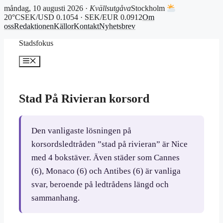
måndag, 10 augusti 2026 ·
Kvällsutgåva
Stockholm
20°C
SEK/USD 0.1054 · SEK/EUR 0.0912
Om
oss
Redaktionen
Källor
Kontakt
Nyhetsbrev
Hoppa
Stadsfokus
till
innehåll
Meny
Stad På Rivieran korsord
Den vanligaste lösningen på
korsordsledtråden ”stad på rivieran” är Nice
med 4 bokstäver. Även städer som Cannes
(6), Monaco (6) och Antibes (6) är vanliga
svar, beroende på ledtrådens längd och
sammanhang.