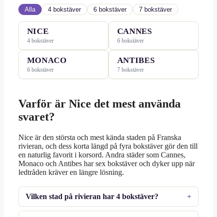
Alla
4 bokstäver
6 bokstäver
7 bokstäver
NICE
CANNES
4 bokstäver
6 bokstäver
MONACO
ANTIBES
6 bokstäver
7 bokstäver
Varför är Nice det mest använda
svaret?
Nice är den största och mest kända staden på Franska
rivieran, och dess korta längd på fyra bokstäver gör den till
en naturlig favorit i korsord. Andra städer som Cannes,
Monaco och Antibes har sex bokstäver och dyker upp när
ledtråden kräver en längre lösning.
Vilken stad på rivieran har 4 bokstäver?