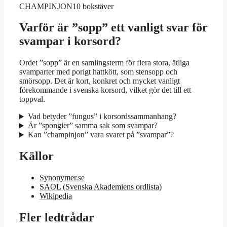
CHAMPINJON
10 bokstäver
Varför är ”sopp” ett vanligt svar för
svampar i korsord?
Ordet ”sopp” är en samlingsterm för flera stora, ätliga
svamparter med porigt hattkött, som stensopp och
smörsopp. Det är kort, konkret och mycket vanligt
förekommande i svenska korsord, vilket gör det till ett
toppval.
Vad betyder ”fungus” i korsordssammanhang?
Är ”spongier” samma sak som svampar?
Kan ”champinjon” vara svaret på ”svampar”?
Källor
Synonymer.se
SAOL (Svenska Akademiens ordlista)
Wikipedia
Fler ledtrådar