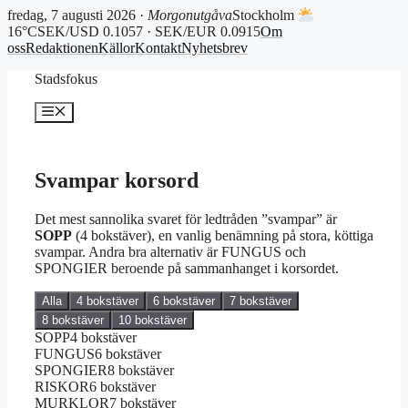
fredag, 7 augusti 2026 ·
Morgonutgåva
Stockholm
16°C
SEK/USD 0.1057 · SEK/EUR 0.0915
Om
oss
Redaktionen
Källor
Kontakt
Nyhetsbrev
Hoppa
Stadsfokus
till
innehåll
Meny
Svampar korsord
Det mest sannolika svaret för ledtråden ”svampar” är
SOPP
(4 bokstäver), en vanlig benämning på stora, köttiga
svampar. Andra bra alternativ är FUNGUS och
SPONGIER beroende på sammanhanget i korsordet.
Alla
4 bokstäver
6 bokstäver
7 bokstäver
8 bokstäver
10 bokstäver
SOPP
4 bokstäver
FUNGUS
6 bokstäver
SPONGIER
8 bokstäver
RISKOR
6 bokstäver
MURKLOR
7 bokstäver