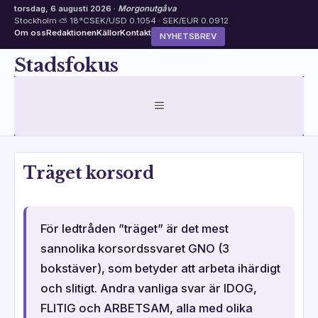
torsdag, 6 augusti 2026 ·
Morgonutgåva
Stockholm ⛅ 18°C
SEK/USD 0.1054 · SEK/EUR 0.0912
Om oss
Redaktionen
Källor
Kontakt
NYHETSBREV
Hoppa
Stadsfokus
till
innehåll
MENY
Träget korsord
För ledtråden ”träget” är det mest
sannolika korsordssvaret GNO (3
bokstäver), som betyder att arbeta ihärdigt
och slitigt. Andra vanliga svar är IDOG,
FLITIG och ARBETSAM, alla med olika