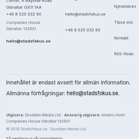
Center, 6 Bayside Road
Nyhetsbrev
Gibraltar GX11 1AA
+46 8 525 032 90
hello@stadsfokus.se
Tipsa oss
Companies House
Gibraltar: 132901
+46 8 525 032 90
Kontakt
hello@stadsfokus.se
RSS-flöde
Innehållet är endast avsett för allmän information.
Allmänna förfrågningar:
hello@stadsfokus.se
.
Utgivare:
Ekudden Media Ltd. ·
Ansvarig utgivare:
Anders Holm ·
Companies House Gibraltar 132901
© 2026 Stadsfokus.se · Ekudden Media Ltd. ·
Så verifierar vi vår rapportering