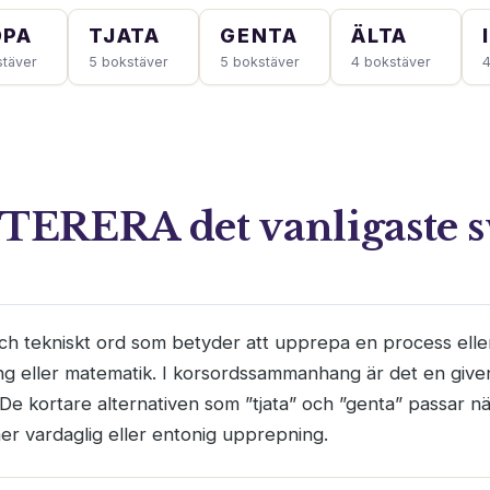
OPA
TJATA
GENTA
ÄLTA
stäver
5 bokstäver
5 bokstäver
4 bokstäver
4
ITERERA det vanligaste s
 och tekniskt ord som betyder att upprepa en process elle
g eller matematik. I korsordssammanhang är det en giv
. De kortare alternativen som ”tjata” och ”genta” passar n
er vardaglig eller entonig upprepning.