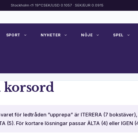
Stockholm ⛅ 19°C
SEK/USD 0.1057 · SEK/EUR 0.0915
SPORT
NYHETER
NÖJE
SPEL
 korsord
varet för ledtråden ”upprepa” är ITERERA (7 bokstäver), f
A (5). För kortare lösningar passar ÄLTA (4) eller IGEN (4