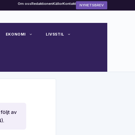
Om oss
Redaktionen
Källor
Kontakt
NYHETSBREV
EKONOMI
LIVSSTIL
öljt av
).