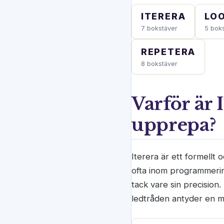
ITERERA
LO
7 bokstäver
5 bok
REPETERA
8 bokstäver
Varför är 
upprepa?
Iterera är ett formellt
ofta inom programmerin
tack vare sin precision
ledtråden antyder en m