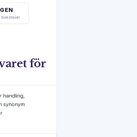
IGEN
 bokstäver
varet för
r handling,
en synonym
är