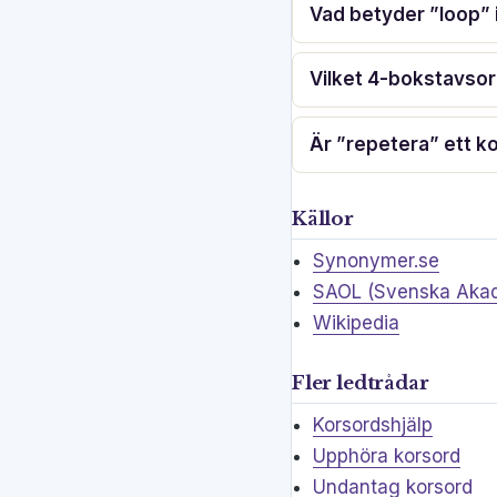
Vad betyder ”loop
Vilket 4-bokstavsor
Är ”repetera” ett k
Källor
Synonymer.se
SAOL (Svenska Akad
Wikipedia
Fler ledtrådar
Korsordshjälp
Upphöra korsord
Undantag korsord