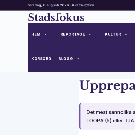
torsdag, 6 augusti 2026 ·
Kvällsutgåva
Hoppa
Stadsfokus
till
innehåll
HEM
REPORTAGE
KULTUR
KORSORD
BLOGG
Upprepa
Det mest sannolika s
LOOPA (5) eller TJAT