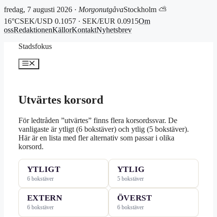
fredag, 7 augusti 2026 ·
Morgonutgåva
Stockholm ⛅
16°C
SEK/USD 0.1057 · SEK/EUR 0.0915
Om
oss
Redaktionen
Källor
Kontakt
Nyhetsbrev
Hoppa
Stadsfokus
till
innehåll
Meny
Utvärtes korsord
För ledtråden ”utvärtes” finns flera korsordssvar. De
vanligaste är ytligt (6 bokstäver) och ytlig (5 bokstäver).
Här är en lista med fler alternativ som passar i olika
korsord.
YTLIGT
YTLIG
6 bokstäver
5 bokstäver
EXTERN
ÖVERST
6 bokstäver
6 bokstäver