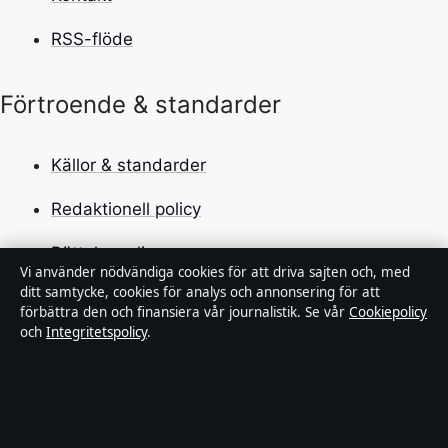
RSS-flöde
Förtroende & standarder
Källor & standarder
Redaktionell policy
Rättelsepolicy
Vi använder nödvändiga cookies för att driva sajten och, med
ditt samtycke, cookies för analys och annonsering för att
Faktagranskningspolicy
förbättra den och finansiera vår journalistik. Se vår
Cookiepolicy
och
Integritetspolicy
.
Ägande & finansiering
Integritetspolicy
Cookiepolicy