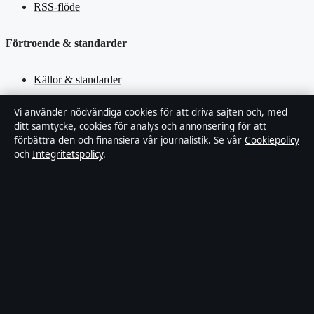
RSS-flöde
Förtroende & standarder
Källor & standarder
Redaktionell policy
Vi använder nödvändiga cookies för att driva sajten och, med
ditt samtycke, cookies för analys och annonsering för att
förbättra den och finansiera vår journalistik. Se vår
Cookiepolicy
Rättelsepolicy
och
Integritetspolicy
.
Faktagranskningspolicy
Ägande & finansiering
Integritetspolicy
Cookiepolicy
Innehållet är endast avsett för allmän information. Allmänna