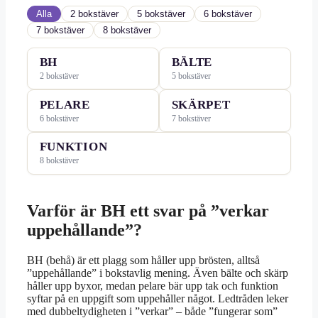
Alla
2 bokstäver
5 bokstäver
6 bokstäver
7 bokstäver
8 bokstäver
BH
BÄLTE
2 bokstäver
5 bokstäver
PELARE
SKÄRPET
6 bokstäver
7 bokstäver
FUNKTION
8 bokstäver
Varför är BH ett svar på ”verkar
uppehållande”?
BH (behå) är ett plagg som håller upp brösten, alltså
”uppehållande” i bokstavlig mening. Även bälte och skärp
håller upp byxor, medan pelare bär upp tak och funktion
syftar på en uppgift som uppehåller något. Ledtråden leker
med dubbeltydigheten i ”verkar” – både ”fungerar som”