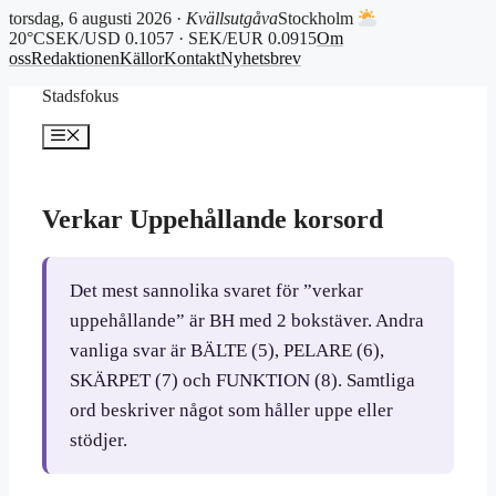
torsdag, 6 augusti 2026 ·
Kvällsutgåva
Stockholm
20°C
SEK/USD 0.1057 · SEK/EUR 0.0915
Om
oss
Redaktionen
Källor
Kontakt
Nyhetsbrev
Hoppa
Stadsfokus
till
innehåll
Meny
Verkar Uppehållande korsord
Det mest sannolika svaret för ”verkar
uppehållande” är BH med 2 bokstäver. Andra
vanliga svar är BÄLTE (5), PELARE (6),
SKÄRPET (7) och FUNKTION (8). Samtliga
ord beskriver något som håller uppe eller
stödjer.