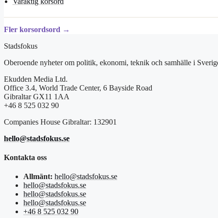
Varaktig korsord
Fler korsordsord →
Stadsfokus
Oberoende nyheter om politik, ekonomi, teknik och samhälle i Sverig
Ekudden Media Ltd.
Office 3.4, World Trade Center, 6 Bayside Road
Gibraltar GX11 1AA
+46 8 525 032 90
Companies House Gibraltar: 132901
hello@stadsfokus.se
Kontakta oss
Allmänt:
hello@stadsfokus.se
hello@stadsfokus.se
hello@stadsfokus.se
hello@stadsfokus.se
+46 8 525 032 90