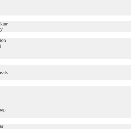
ktur
sy
tion
j
sats
kap
ar