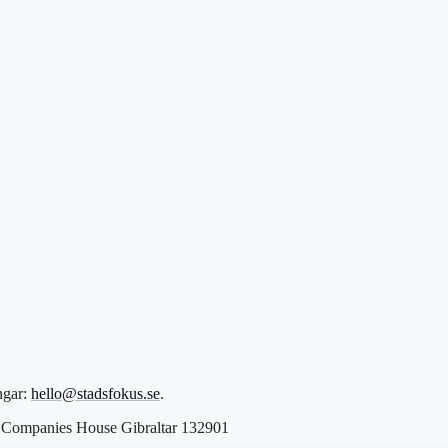
ngar:
hello@stadsfokus.se
.
Companies House Gibraltar 132901