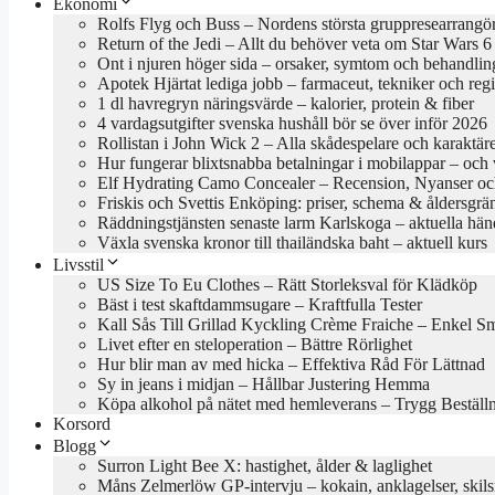
Ekonomi
Rolfs Flyg och Buss – Nordens största gruppresearrangö
Return of the Jedi – Allt du behöver veta om Star Wars 6
Ont i njuren höger sida – orsaker, symtom och behandlin
Apotek Hjärtat lediga jobb – farmaceut, tekniker och reg
1 dl havregryn näringsvärde – kalorier, protein & fiber
4 vardagsutgifter svenska hushåll bör se över inför 2026
Rollistan i John Wick 2 – Alla skådespelare och karaktär
Hur fungerar blixtsnabba betalningar i mobilappar – och va
Elf Hydrating Camo Concealer – Recension, Nyanser oc
Friskis och Svettis Enköping: priser, schema & åldersgrä
Räddningstjänsten senaste larm Karlskoga – aktuella hän
Växla svenska kronor till thailändska baht – aktuell kurs
Livsstil
US Size To Eu Clothes – Rätt Storleksval för Klädköp
Bäst i test skaftdammsugare – Kraftfulla Tester
Kall Sås Till Grillad Kyckling Crème Fraiche – Enkel S
Livet efter en steloperation – Bättre Rörlighet
Hur blir man av med hicka – Effektiva Råd För Lättnad
Sy in jeans i midjan – Hållbar Justering Hemma
Köpa alkohol på nätet med hemleverans – Trygg Beställ
Korsord
Blogg
Surron Light Bee X: hastighet, ålder & laglighet
Måns Zelmerlöw GP-intervju – kokain, anklagelser, skil