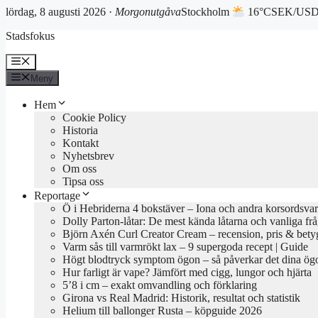
lördag, 8 augusti 2026 ·
Morgonutgåva
Stockholm
16°C
SEK/USD 
Hoppa
Stadsfokus
till
innehåll
Meny
Meny
Hem
Cookie Policy
Historia
Kontakt
Nyhetsbrev
Om oss
Tipsa oss
Reportage
Ö i Hebriderna 4 bokstäver – Iona och andra korsordsvar
Dolly Parton-låtar: De mest kända låtarna och vanliga fr
Björn Axén Curl Creator Cream – recension, pris & bety
Varm sås till varmrökt lax – 9 supergoda recept | Guide
Högt blodtryck symptom ögon – så påverkar det dina ög
Hur farligt är vape? Jämfört med cigg, lungor och hjärta
5’8 i cm – exakt omvandling och förklaring
Girona vs Real Madrid: Historik, resultat och statistik
Helium till ballonger Rusta – köpguide 2026