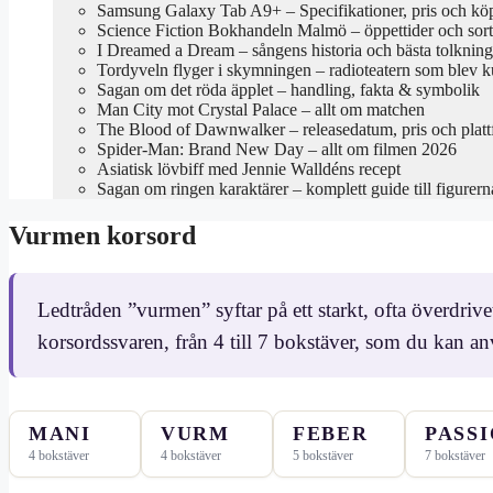
Samsung Galaxy Tab A9+ – Specifikationer, pris och kö
Science Fiction Bokhandeln Malmö – öppettider och sor
I Dreamed a Dream – sångens historia och bästa tolkning
Tordyveln flyger i skymningen – radioteatern som blev k
Sagan om det röda äpplet – handling, fakta & symbolik
Man City mot Crystal Palace – allt om matchen
The Blood of Dawnwalker – releasedatum, pris och platt
Spider-Man: Brand New Day – allt om filmen 2026
Asiatisk lövbiff med Jennie Walldéns recept
Sagan om ringen karaktärer – komplett guide till figurern
Vurmen korsord
Ledtråden ”vurmen” syftar på ett starkt, ofta överdrivet
korsordssvaren, från 4 till 7 bokstäver, som du kan a
MANI
VURM
FEBER
PASS
4 bokstäver
4 bokstäver
5 bokstäver
7 bokstäver