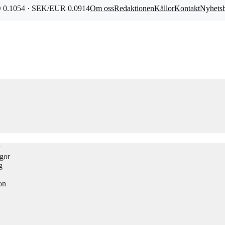
0.1054 · SEK/EUR 0.0914
Om oss
Redaktionen
Källor
Kontakt
Nyhets
ågor
g
on