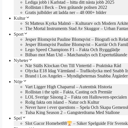
Lediga jobb i Karlstad – hitta ditt nästa jobb 2025
Rollistan i Beck – Den gråtande polisen 2022
Gratis julbilder att ladda ner – 48 000+ bilder
Kultur
St Matteus Kyrka Malmö – Kulturarv och Modern Arkite
The Mortal Instruments Stad Av Skuggor – Urban Fanta
Sport
Jesper Blomqvist Pauline Blomqvist – Biografi och Rela
Jesper Blomqvist Pauline Blomqvist – Karriär Och Famil
Lego Speed Champions F1 – Fakta Och Byggglädje
Bilbao mot Man Utd – Matchanalys och Expertutlåtande
Nyheter
När Ställs Klockan Om Till Vintertid – Praktiska Råd
Olycka E18 Idag Värmland – Trafikolycka med Snabb In
Brand i Los Angeles – Myndigheternas Snabba Åtgärder
Nöje
Vart Ligger High Chaparral – Autentisk Historia
Rollistan i the split – Fakta, Casting och Premiär
LOL Sverige Säsong 2 – Fakta om Halloween-specialen
Rolig fakta om island – Natur och Kultur
Never have i ever questions – Spela Och Skapa Gemens
Tulsa King Season 2 – Gangsterdrama Med Stallone
Spel
Slot Gacor Homebet88
– Säker Spelguide För Svensk