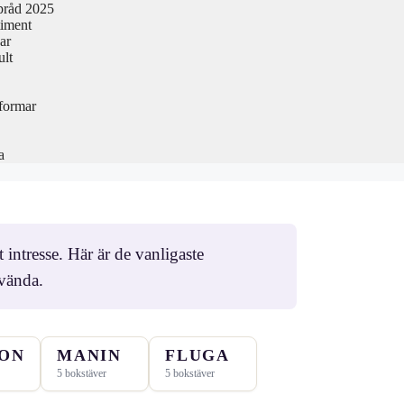
pråd 2025
timent
ar
ult
formar
a
 intresse. Här är de vanligaste
nvända.
ION
MANIN
FLUGA
5 bokstäver
5 bokstäver