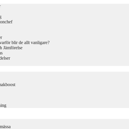
r
g
ionchef
er
rför blir de allt vanligare?
h Jämförelse
ns
delser
makboost
ning
smässa