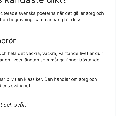
citerade svenska poeterna när det gäller sorg och
s ofta i begravningssammanhang för dess
berör
Och hela det vackra, vackra, väntande livet är du!”
gar en livets längtan som många finner tröstande
r blivit en klassiker. Den handlar om sorg och
jens svårighet.
t och svår.”