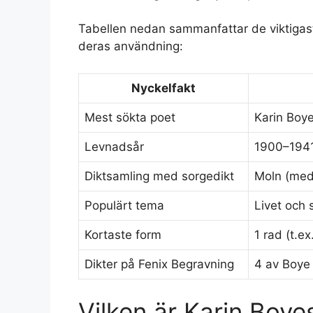
Tabellen nedan sammanfattar de viktigast
deras användning:
Nyckelfakt
Mest sökta poet
Karin Boy
Levnadsår
1900–194
Diktsamling med sorgedikt
Moln (med
Populärt tema
Livet och 
Kortaste form
1 rad (t.e
Dikter på Fenix Begravning
4 av Boye
Vilken är Karin Boye