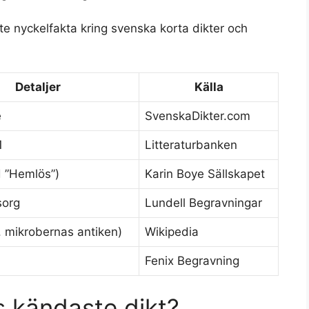
e nyckelfakta kring svenska korta dikter och
Detaljer
Källa
e
SvenskaDikter.com
1
Litteraturbanken
 ”Hemlös”)
Karin Boye Sällskapet
sorg
Lundell Begravningar
x. mikrobernas antiken)
Wikipedia
Fenix Begravning
s kändaste dikt?