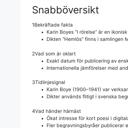
Snabböversikt
1
Bekräftade fakta
Karin Boyes ”I rörelse” är en ikonisk
Dikten ”Hemlös” finns i samlingen M
2
Vad som är oklart
Exakt datum för publicering av ensk
Internationella jämförelser med an
3
Tidlinjesignal
Karin Boye (1900–1941) var verksa
Dikter används flitigt i svenska be
4
Vad händer härnäst
Ökat intresse för kort poesi i dig
Fler begravningsbyråer publicerar 