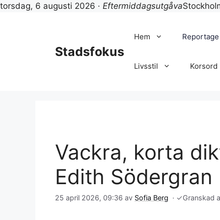
torsdag, 6 augusti 2026 ·
Eftermiddagsutgåva
Stockho
Hoppa
till
Hem
Reportage
innehåll
Stadsfokus
Livsstil
Korsord
Vackra, korta dik
Edith Södergran
25 april 2026, 09:36
av
Sofia Berg
·
✓
Granskad 