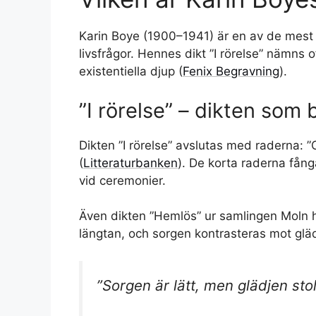
Karin Boye (1900–1941) är en av de mest 
livsfrågor. Hennes dikt ”I rörelse” nämn
existentiella djup (
Fenix Begravning
).
”I rörelse” – dikten som 
Dikten ”I rörelse” avslutas med raderna: ”
(
Litteraturbanken
). De korta raderna fån
vid ceremonier.
Även dikten ”Hemlös” ur samlingen Moln ha
längtan, och sorgen kontrasteras mot gläd
”Sorgen är lätt, men glädjen stol