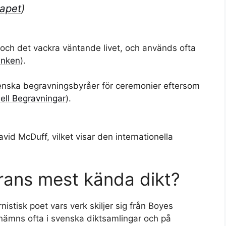
kapet
)
och det vackra väntande livet, och används ofta
anken
).
nska begravningsbyråer för ceremonier eftersom
ell Begravningar
).
vid McDuff, vilket visar den internationella
rans mest kända dikt?
stisk poet vars verk skiljer sig från Boyes
 nämns ofta i svenska diktsamlingar och på