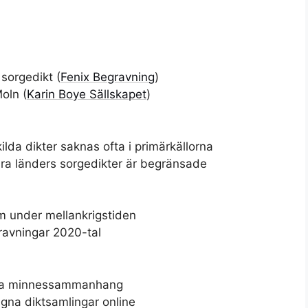
 sorgedikt (
Fenix Begravning
)
oln (
Karin Boye Sällskapet
)
ilda dikter saknas ofta i primärkällorna
dra länders sorgedikter är begränsade
m under mellankrigstiden
gravningar 2020-tal
itala minnessammanhang
egna diktsamlingar online