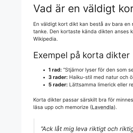
Vad är en väldigt kor
En väldigt kort dikt kan bestå av bara en
tanke. Den kortaste kända dikten anses k
Wikipedia.
Exempel på korta dikter
1 rad:
”Stjärnor lyser för den som s
3 rader:
Haiku-stil med natur och ö
5 rader:
Lättsamma limerick eller re
Korta dikter passar särskilt bra för minne
läsa upp och memorize (
Lavendla
).
”Ack låt mig leva riktigt och rikt