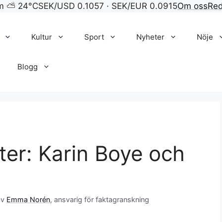
lm ⛅ 24°C
SEK/USD 0.1057 · SEK/EUR 0.0915
Om oss
Red
Kultur
Sport
Nyheter
Nöje
Blogg
ter: Karin Boye och
av
Emma Norén
, ansvarig för faktagranskning