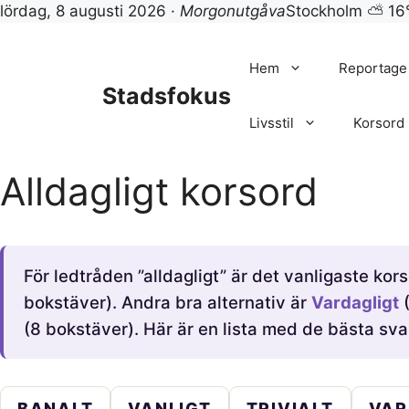
lördag, 8 augusti 2026 ·
Morgonutgåva
Stockholm ⛅ 16
Hoppa
till
Hem
Reportage
innehåll
Stadsfokus
Livsstil
Korsord
Alldagligt korsord
För ledtråden ”alldagligt” är det vanligaste ko
bokstäver). Andra bra alternativ är
Vardagligt
(
(8 bokstäver). Här är en lista med de bästa svar
BANALT
VANLIGT
TRIVIALT
VAR