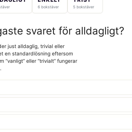
stäver
6 bokstäver
5 bokstäver
gaste svaret för alldagligt?
just alldaglig, trivial eller
det en standardlösning eftersom
”vanligt” eller ”trivialt” fungerar
.