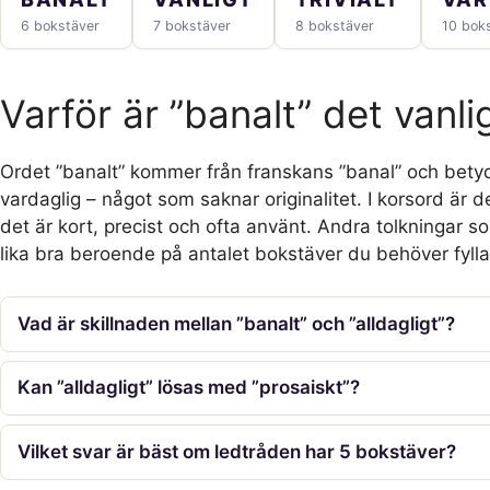
6 bokstäver
7 bokstäver
8 bokstäver
10 bok
Varför är ”banalt” det vanli
Ordet ”banalt” kommer från franskans ”banal” och betyder 
vardaglig – något som saknar originalitet. I korsord är 
det är kort, precist och ofta använt. Andra tolkningar som 
lika bra beroende på antalet bokstäver du behöver fylla
Vad är skillnaden mellan ”banalt” och ”alldagligt”?
Kan ”alldagligt” lösas med ”prosaiskt”?
Vilket svar är bäst om ledtråden har 5 bokstäver?