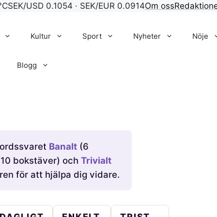
°C
SEK/USD 0.1054 · SEK/EUR 0.0914
Om oss
Redaktion
Kultur
Sport
Nyheter
Nöje
Blogg
rsordssvaret
Banalt
(6
10 bokstäver) och
Trivialt
en för att hjälpa dig vidare.
DAGLIGT
ENKELT
TRIST