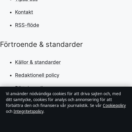
Kontakt
RSS-flöde
Förtroende & standarder
Källor & standarder
Redaktionell policy
Rättelsepolicy
Vi använder nödvändiga cookies för att driva sajten och, med
ditt samtycke, cookies för analys och annonsering för att
Faktagranskningspolicy
förbättra den och finansiera vår journalistik. Se vår
Cookiepolicy
och
Integritetspolicy
.
Ägande & finansiering
Integritetspolicy