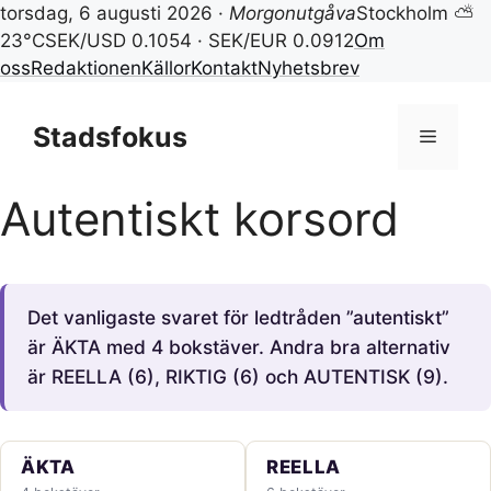
torsdag, 6 augusti 2026 ·
Morgonutgåva
Stockholm ⛅
23°C
SEK/USD 0.1054 · SEK/EUR 0.0912
Om
oss
Redaktionen
Källor
Kontakt
Nyhetsbrev
Hoppa
till
Stadsfokus
Meny
innehåll
Autentiskt korsord
Det vanligaste svaret för ledtråden ”autentiskt”
är ÄKTA med 4 bokstäver. Andra bra alternativ
är REELLA (6), RIKTIG (6) och AUTENTISK (9).
ÄKTA
REELLA