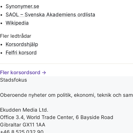
Synonymer.se
SAOL – Svenska Akademiens ordlista
Wikipedia
Fler ledtrådar
Korsordshjälp
Felfri korsord
Fler korsordsord →
Stadsfokus
Oberoende nyheter om politik, ekonomi, teknik och samh
Ekudden Media Ltd.
Office 3.4, World Trade Center, 6 Bayside Road
Gibraltar GX11 1AA
+46 8 525 032 90