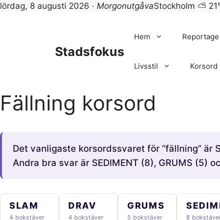
lördag, 8 augusti 2026 ·
Morgonutgåva
Stockholm ⛅ 21
Hoppa
till
Hem
Reportage
innehåll
Stadsfokus
Livsstil
Korsord
Fällning korsord
Det vanligaste korsordssvaret för ”fällning” ä
Andra bra svar är SEDIMENT (8), GRUMS (5) o
SLAM
DRAV
GRUMS
SEDIM
4 bokstäver
4 bokstäver
5 bokstäver
8 bokstäve