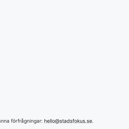
männa förfrågningar:
hello@stadsfokus.se
.