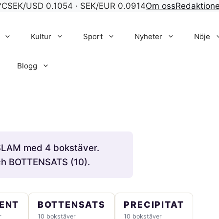
°C
SEK/USD 0.1054 · SEK/EUR 0.0914
Om oss
Redaktion
Kultur
Sport
Nyheter
Nöje
Blogg
r SLAM med 4 bokstäver.
ch BOTTENSATS (10).
ENT
BOTTENSATS
PRECIPITAT
r
10 bokstäver
10 bokstäver