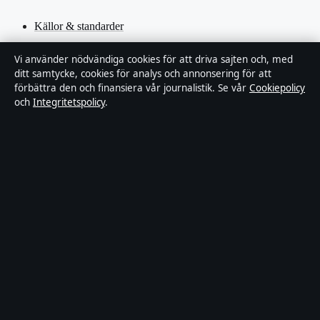
Källor & standarder
Redaktionell policy
Vi använder nödvändiga cookies för att driva sajten och, med
ditt samtycke, cookies för analys och annonsering för att
förbättra den och finansiera vår journalistik. Se vår
Cookiepolicy
Rättelsepolicy
och
Integritetspolicy
.
Faktagranskningspolicy
Ägande & finansiering
Integritetspolicy
Cookiepolicy
Innehållet är endast avsett för allmän information. Allmänna
förfrågningar:
hello@stadsfokus.se
.
Utgivare:
Ekudden Media Ltd. ·
Ansvarig utgivare:
Anders Holm
· Companies House Gibraltar 132901