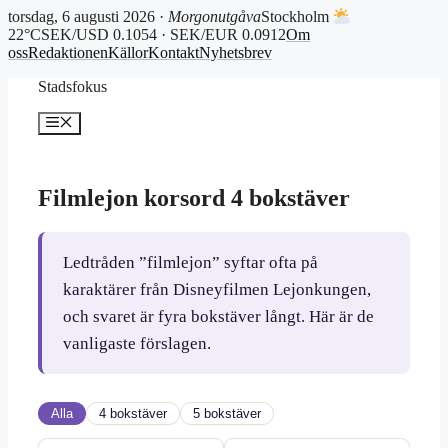
torsdag, 6 augusti 2026 ·
Morgonutgåva
Stockholm
22°C
SEK/USD 0.1054 · SEK/EUR 0.0912
Om
oss
Redaktionen
Källor
Kontakt
Nyhetsbrev
Hoppa
Stadsfokus
till
innehåll
Meny
Filmlejon korsord 4 bokstäver
Ledtråden ”filmlejon” syftar ofta på
karaktärer från Disneyfilmen Lejonkungen,
och svaret är fyra bokstäver långt. Här är de
vanligaste förslagen.
Alla
4 bokstäver
5 bokstäver