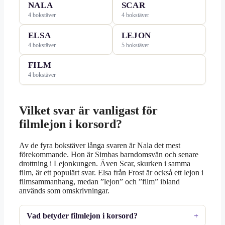
NALA
SCAR
4 bokstäver
4 bokstäver
ELSA
LEJON
4 bokstäver
5 bokstäver
FILM
4 bokstäver
Vilket svar är vanligast för
filmlejon i korsord?
Av de fyra bokstäver långa svaren är Nala det mest
förekommande. Hon är Simbas barndomsvän och senare
drottning i Lejonkungen. Även Scar, skurken i samma
film, är ett populärt svar. Elsa från Frost är också ett lejon i
filmsammanhang, medan ”lejon” och ”film” ibland
används som omskrivningar.
Vad betyder filmlejon i korsord?