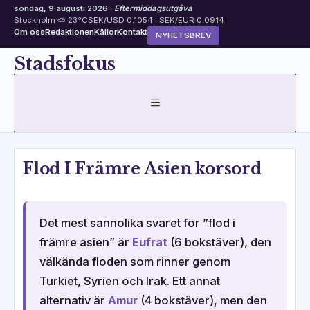
söndag, 9 augusti 2026 ·
Eftermiddagsutgåva
Stockholm ⛅ 23°C
SEK/USD 0.1054 · SEK/EUR 0.0914
Om oss
Redaktionen
Källor
Kontakt
NYHETSBREV
Hoppa
Stadsfokus
till
innehåll
MENY
Flod I Främre Asien korsord
Det mest sannolika svaret för ”flod i
främre asien” är
Eufrat
(6 bokstäver), den
välkända floden som rinner genom
Turkiet, Syrien och Irak. Ett annat
alternativ är
Amur
(4 bokstäver), men den