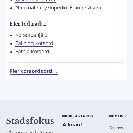
Nationalencyklopedin: Främre Asien
Fler ledtrådar
Korsordshjälp
Fällning korsord
Famla korsord
Fler korsordsord →
KONTAKTA OSS
OM OSS
Stadsfokus
Allmänt:
Om oss
Oberoende nyheter om