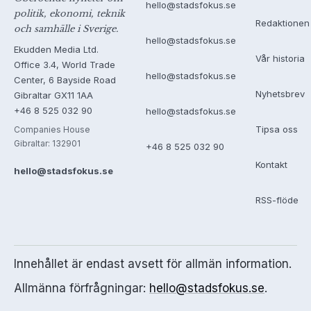
hello@stadsfokus.se
politik, ekonomi, teknik
Redaktionen
och samhälle i Sverige.
hello@stadsfokus.se
Ekudden Media Ltd.
Vår historia
Office 3.4, World Trade
hello@stadsfokus.se
Center, 6 Bayside Road
Nyhetsbrev
Gibraltar GX11 1AA
+46 8 525 032 90
hello@stadsfokus.se
Tipsa oss
Companies House
Gibraltar: 132901
+46 8 525 032 90
Kontakt
hello@stadsfokus.se
RSS-flöde
Innehållet är endast avsett för allmän information.
Allmänna förfrågningar:
hello@stadsfokus.se
.