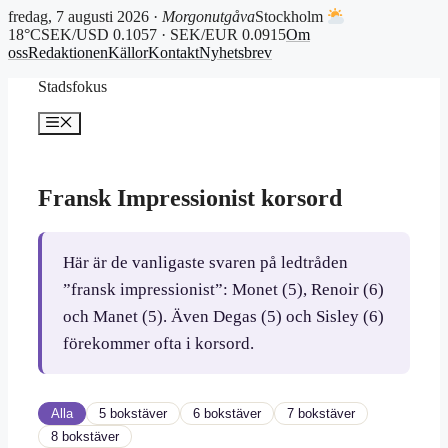
fredag, 7 augusti 2026 ·
Morgonutgåva
Stockholm
18°C
SEK/USD 0.1057 · SEK/EUR 0.0915
Om
oss
Redaktionen
Källor
Kontakt
Nyhetsbrev
Hoppa
Stadsfokus
till
innehåll
Meny
Fransk Impressionist korsord
Här är de vanligaste svaren på ledtråden
”fransk impressionist”: Monet (5), Renoir (6)
och Manet (5). Även Degas (5) och Sisley (6)
förekommer ofta i korsord.
Alla
5 bokstäver
6 bokstäver
7 bokstäver
8 bokstäver