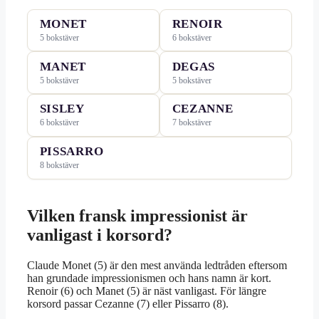
MONET
RENOIR
5 bokstäver
6 bokstäver
MANET
DEGAS
5 bokstäver
5 bokstäver
SISLEY
CEZANNE
6 bokstäver
7 bokstäver
PISSARRO
8 bokstäver
Vilken fransk impressionist är
vanligast i korsord?
Claude Monet (5) är den mest använda ledtråden eftersom
han grundade impressionismen och hans namn är kort.
Renoir (6) och Manet (5) är näst vanligast. För längre
korsord passar Cezanne (7) eller Pissarro (8).