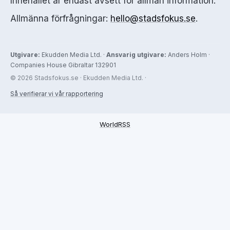
Innehållet är endast avsett för allmän information.
Allmänna förfrågningar:
hello@stadsfokus.se
.
Utgivare:
Ekudden Media Ltd. ·
Ansvarig utgivare:
Anders Holm ·
Companies House Gibraltar 132901
© 2026 Stadsfokus.se · Ekudden Media Ltd. ·
Så verifierar vi vår rapportering
WorldRSS