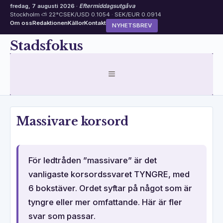
fredag, 7 augusti 2026 ·
Eftermiddagsutgåva
Stockholm ⛅ 22°C
SEK/USD 0.1054 · SEK/EUR 0.0914
Om oss
Redaktionen
Källor
Kontakt
NYHETSBREV
Hoppa
Stadsfokus
till
innehåll
MENY
Massivare korsord
För ledtråden ”massivare” är det
vanligaste korsordssvaret TYNGRE, med
6 bokstäver. Ordet syftar på något som är
tyngre eller mer omfattande. Här är fler
svar som passar.