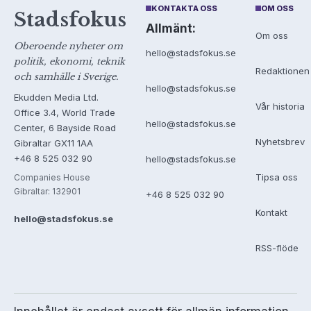
KONTAKTA OSS
OM OSS
Stadsfokus
Allmänt:
Om oss
Oberoende nyheter om
hello@stadsfokus.se
politik, ekonomi, teknik
Redaktionen
och samhälle i Sverige.
hello@stadsfokus.se
Ekudden Media Ltd.
Vår historia
Office 3.4, World Trade
hello@stadsfokus.se
Center, 6 Bayside Road
Nyhetsbrev
Gibraltar GX11 1AA
+46 8 525 032 90
hello@stadsfokus.se
Tipsa oss
Companies House
Gibraltar: 132901
+46 8 525 032 90
Kontakt
hello@stadsfokus.se
RSS-flöde