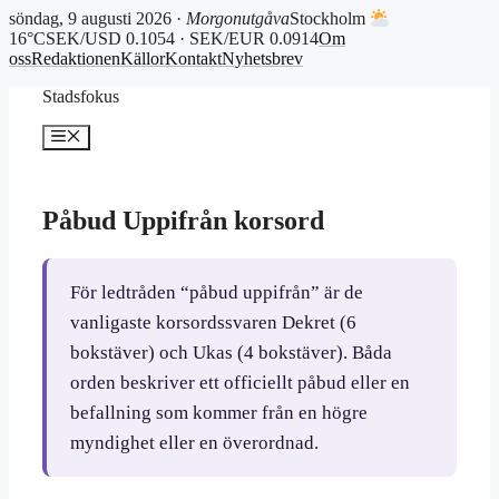
söndag, 9 augusti 2026 ·
Morgonutgåva
Stockholm
16°C
SEK/USD 0.1054 · SEK/EUR 0.0914
Om
oss
Redaktionen
Källor
Kontakt
Nyhetsbrev
Hoppa
Stadsfokus
till
innehåll
Meny
Påbud Uppifrån korsord
För ledtråden “påbud uppifrån” är de
vanligaste korsordssvaren Dekret (6
bokstäver) och Ukas (4 bokstäver). Båda
orden beskriver ett officiellt påbud eller en
befallning som kommer från en högre
myndighet eller en överordnad.