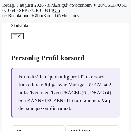
lördag, 8 augusti 2026 ·
Kvällsutgåva
Stockholm ☀ 20°C
SEK/USD
0.1054 · SEK/EUR 0.0914
Om
oss
Redaktionen
Källor
Kontakt
Nyhetsbrev
Hoppa
Stadsfokus
till
innehåll
Meny
Personlig Profil korsord
För ledtråden ”personlig profil” i korsord
finns flera möjliga svar. Vanligast är CV på 2
bokstäver, men även PRÄGEL (6), DRAG (4)
och KÄNNETECKEN (11) förekommer. Välj
det som passar din rutnät.