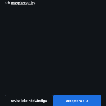
och
Integritetspolicy
.
Faktagranskningspolicy
Ägande & finansiering
Integritetspolicy
Cookiepolicy
Innehållet är endast avsett för allmän information. Allmänna
förfrågningar:
hello@stadsfokus.se
.
Utgivare:
Ekudden Media Ltd. ·
Ansvarig utgivare:
Anders Holm
· Companies House Gibraltar 132901
© 2026 Stadsfokus.se · Ekudden Media Ltd. ·
Så verifierar vi vår rapportering
Avvisa icke-nödvändiga
Acceptera alla
WorldRSS