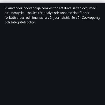
Redaktionell policy
Vi använder nödvändiga cookies för att driva sajten och, med
ditt samtycke, cookies för analys och annonsering för att
förbättra den och finansiera vår journalistik. Se vår
Cookiepolicy
Rättelsepolicy
och
Integritetspolicy
.
Faktagranskningspolicy
Ägande & finansiering
Integritetspolicy
Cookiepolicy
Innehållet är endast avsett för allmän information. Allmänna
förfrågningar:
hello@stadsfokus.se
.
Utgivare:
Ekudden Media Ltd. ·
Ansvarig utgivare:
Anders Holm
· Companies House Gibraltar 132901
© 2026 Stadsfokus.se · Ekudden Media Ltd. ·