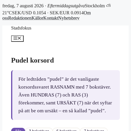
fredag, 7 augusti 2026 ·
Eftermiddagsutgåva
Stockholm ⛅
21°C
SEK/USD 0.1054 · SEK/EUR 0.0914
Om
oss
Redaktionen
Källor
Kontakt
Nyhetsbrev
Hoppa
Stadsfokus
till
innehåll
Meny
Pudel korsord
För ledtråden ”pudel” är det vanligaste
korsordssvaret RASNAMN med 7 bokstäver.
Även HUNDRAS (7) och RAS (3)
förekommer, samt URSÄKT (7) när det syftar
på att be om ursäkt – en så kallad ”pudel”.