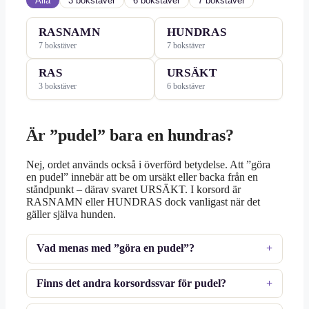
Alla
3 bokstäver
6 bokstäver
7 bokstäver
RASNAMN
HUNDRAS
7 bokstäver
7 bokstäver
RAS
URSÄKT
3 bokstäver
6 bokstäver
Är ”pudel” bara en hundras?
Nej, ordet används också i överförd betydelse. Att ”göra
en pudel” innebär att be om ursäkt eller backa från en
ståndpunkt – därav svaret URSÄKT. I korsord är
RASNAMN eller HUNDRAS dock vanligast när det
gäller själva hunden.
Vad menas med ”göra en pudel”?
Finns det andra korsordssvar för pudel?