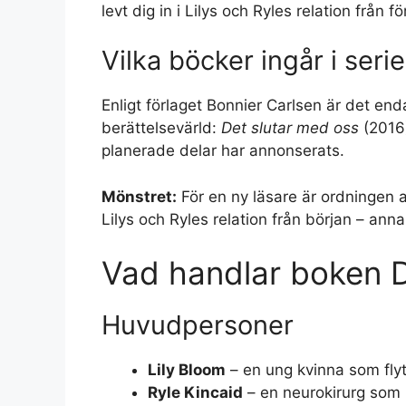
levt dig in i Lilys och Ryles relation från f
Vilka böcker ingår i seri
Enligt förlaget
Bonnier Carlsen
är det enda
berättelsevärld:
Det slutar med oss
(2016
planerade delar har annonserats.
Mönstret:
För en ny läsare är ordningen 
Lilys och Ryles relation från början – annars
Vad handlar boken D
Huvudpersoner
Lily Bloom
– en ung kvinna som flyt
Ryle Kincaid
– en neurokirurg som L