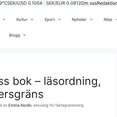
9°C
SEK/USD 0.1054 · SEK/EUR 0.0912
Om oss
Redaktio
Kultur
Sport
Nyheter
Nöje
Blogg
ss bok – läsordning,
ersgräns
d av
Emma Norén
, ansvarig för faktagranskning