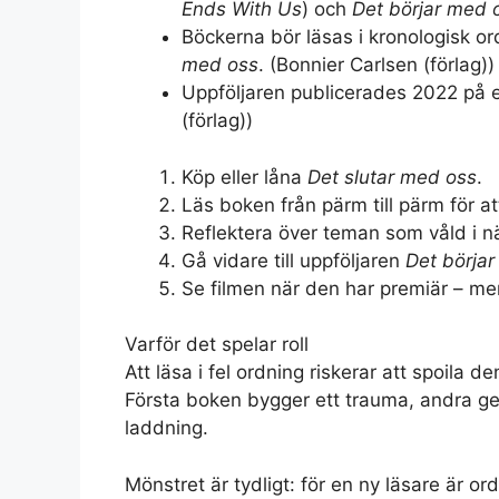
Ends With Us
) och
Det börjar med 
Böckerna bör läsas i kronologisk or
med oss
. (
Bonnier Carlsen (förlag)
)
Uppföljaren publicerades 2022 på 
(förlag)
)
Köp eller låna
Det slutar med oss
.
Läs boken från pärm till pärm för att
Reflektera över teman som våld i nä
Gå vidare till uppföljaren
Det börja
Se filmen när den har premiär – men
Varför det spelar roll
Att läsa i fel ordning riskerar att spoil
Första boken bygger ett trauma, andra ger
laddning.
Mönstret är tydligt: för en ny läsare är o