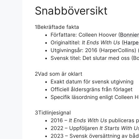
Snabböversikt
1
Bekräftade fakta
Författare: Colleen Hoover (
Bonnier
Originaltitel:
It Ends With Us
(
Harper
Utgivningsår: 2016 (
HarperCollins
) 
Svensk titel: Det slutar med oss (
Bo
2
Vad som är oklart
Exakt datum för svensk utgivning
Officiell åldersgräns från förlaget
Specifik läsordning enligt Colleen H
3
Tidlinjesignal
2016 –
It Ends With Us
publiceras p
2022 – Uppföljaren
It Starts With U
2023 – Svensk översättning av båd