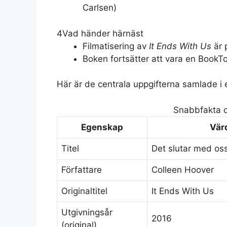
Carlsen)
4
Vad händer härnäst
Filmatisering av
It Ends With Us
är 
Boken fortsätter att vara en BookTo
Här är de centrala uppgifterna samlade i e
Snabbfakta o
Egenskap
Vär
Titel
Det slutar med os
Författare
Colleen Hoover
Originaltitel
It Ends With Us
Utgivningsår
2016
(original)