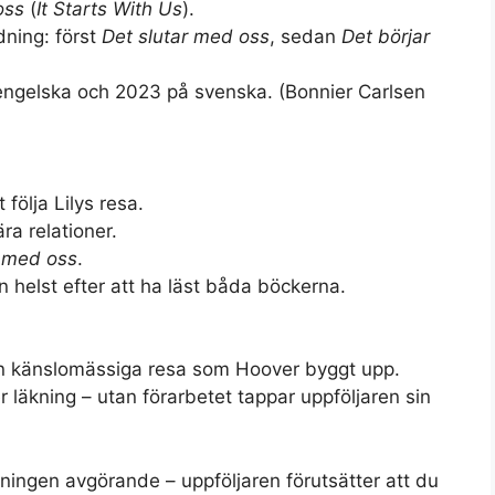
oss
(
It Starts With Us
).
dning: först
Det slutar med oss
, sedan
Det börjar
engelska och 2023 på svenska. (
Bonnier Carlsen
 följa Lilys resa.
ra relationer.
r med oss
.
 helst efter att ha läst båda böckerna.
a den känslomässiga resa som Hoover byggt upp.
 läkning – utan förarbetet tappar uppföljaren sin
rdningen avgörande – uppföljaren förutsätter att du