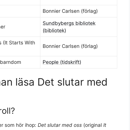
Bonnier Carlsen (förlag)
Sundbybergs bibliotek
ner
(bibliotek)
 (It Starts With
Bonnier Carlsen (förlag)
n barndom
People (tidskrift)
man läsa Det slutar med
oll?
er som hör ihop:
Det slutar med oss
(original
It