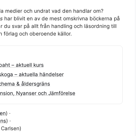
ala medier och undrat vad den handlar om?
ss
har blivit en av de mest omskrivna böckerna på
 du svar på allt från handling och läsordning till
n förlag och oberoende källor.
baht – aktuell kurs
skoga – aktuella händelser
 schema & åldersgräns
nsion, Nyanser och Jämförelse
sen
) ·
ins
) ·
 Carlsen
)