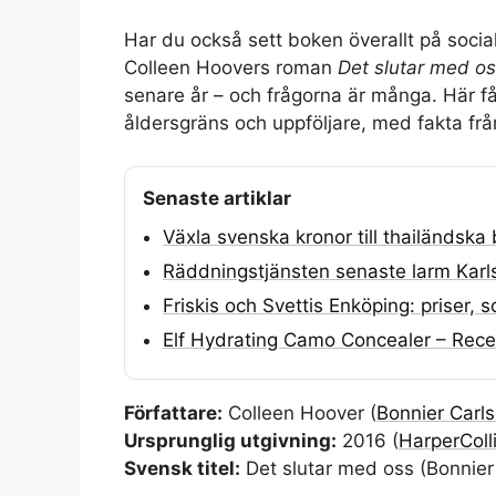
Har du också sett boken överallt på soci
Colleen Hoovers roman
Det slutar med o
senare år – och frågorna är många. Här får
åldersgräns och uppföljare, med fakta frå
Senaste artiklar
Växla svenska kronor till thailändska 
Räddningstjänsten senaste larm Karl
Friskis och Svettis Enköping: priser,
Elf Hydrating Camo Concealer – Rece
Författare:
Colleen Hoover (
Bonnier Carl
Ursprunglig utgivning:
2016 (
HarperColl
Svensk titel:
Det slutar med oss (
Bonnier