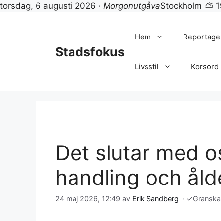
torsdag, 6 augusti 2026 ·
Morgonutgåva
Stockholm ⛅ 1
Hoppa
till
Hem
Reportage
innehåll
Stadsfokus
Livsstil
Korsord
Det slutar med o
handling och åld
24 maj 2026, 12:49
av
Erik Sandberg
·
✓
Granska