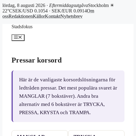
lördag, 8 augusti 2026 ·
Eftermiddagsutgåva
Stockholm ☀
22°C
SEK/USD 0.1054 · SEK/EUR 0.0914
Om
oss
Redaktionen
Källor
Kontakt
Nyhetsbrev
Hoppa
Stadsfokus
till
innehåll
Meny
Pressar korsord
Här är de vanligaste korsordslösningarna för
ledtråden pressar. Det mest populära svaret är
MANGLAR (7 bokstäver). Andra bra
alternativ med 6 bokstäver är TRYCKA,
PRESSA, KRYSTA och TRAMPA.