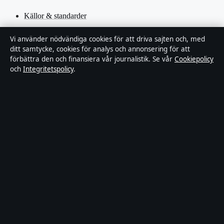
Källor & standarder
Redaktionell policy
Vi använder nödvändiga cookies för att driva sajten och, med
ditt samtycke, cookies för analys och annonsering för att
förbättra den och finansiera vår journalistik. Se vår
Cookiepolicy
Rättelsepolicy
och
Integritetspolicy
.
Faktagranskningspolicy
Ägande & finansiering
Integritetspolicy
Cookiepolicy
Innehållet är endast avsett för allmän information. Allmänna
förfrågningar:
hello@stadsfokus.se
.
Utgivare:
Ekudden Media Ltd. ·
Ansvarig utgivare:
Anders Holm
· Companies House Gibraltar 132901