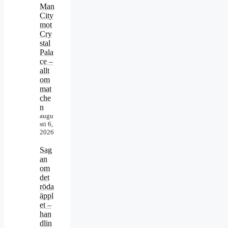
Man
City
mot
Cry
stal
Pala
ce –
allt
om
mat
che
n
augu
sti 6,
2026
Sag
an
om
det
röda
äppl
et –
han
dlin