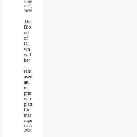
augu
sti 7,
2026
The
Blo
od
of
Da
wn
wal
ker
–
rele
ased
atu
m,
pris
och
platt
for
mar
augu
sti 7,
2026