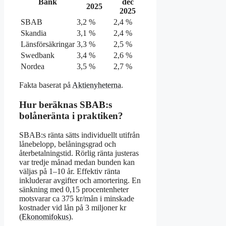
Bank
dec
2025
2025
SBAB
3,2 %
2,4 %
Skandia
3,1 %
2,4 %
Länsförsäkringar
3,3 %
2,5 %
Swedbank
3,4 %
2,6 %
Nordea
3,5 %
2,7 %
Fakta baserat på
Aktienyheterna
.
Hur beräknas SBAB:s
bolåneränta i praktiken?
SBAB:s ränta sätts individuellt utifrån
lånebelopp, belåningsgrad och
återbetalningstid. Rörlig ränta justeras
var tredje månad medan bunden kan
väljas på 1–10 år. Effektiv ränta
inkluderar avgifter och amortering. En
sänkning med 0,15 procentenheter
motsvarar ca 375 kr/mån i minskade
kostnader vid lån på 3 miljoner kr
(
Ekonomifokus
).