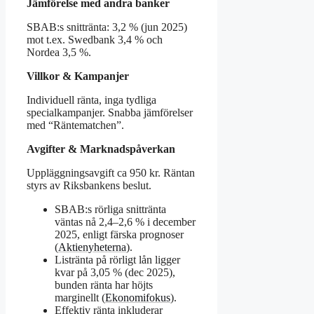
Jämförelse med andra banker
SBAB:s snittränta: 3,2 % (jun 2025)
mot t.ex. Swedbank 3,4 % och
Nordea 3,5 %.
Villkor & Kampanjer
Individuell ränta, inga tydliga
specialkampanjer. Snabba jämförelser
med “Räntematchen”.
Avgifter & Marknadspåverkan
Uppläggningsavgift ca 950 kr. Räntan
styrs av Riksbankens beslut.
SBAB:s rörliga snittränta
väntas nå 2,4–2,6 % i december
2025, enligt färska prognoser
(
Aktienyheterna
).
Listränta på rörligt lån ligger
kvar på 3,05 % (dec 2025),
bunden ränta har höjts
marginellt (
Ekonomifokus
).
Effektiv ränta inkluderar