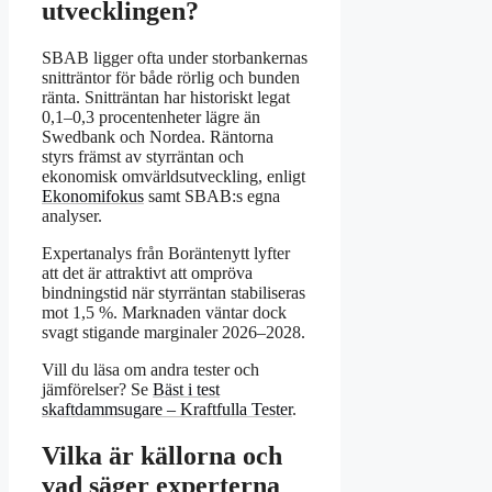
utvecklingen?
SBAB ligger ofta under storbankernas
snitträntor för både rörlig och bunden
ränta. Snitträntan har historiskt legat
0,1–0,3 procentenheter lägre än
Swedbank och Nordea. Räntorna
styrs främst av styrräntan och
ekonomisk omvärldsutveckling, enligt
Ekonomifokus
samt SBAB:s egna
analyser.
Expertanalys från Boräntenytt lyfter
att det är attraktivt att ompröva
bindningstid när styrräntan stabiliseras
mot 1,5 %. Marknaden väntar dock
svagt stigande marginaler 2026–2028.
Vill du läsa om andra tester och
jämförelser? Se
Bäst i test
skaftdammsugare – Kraftfulla Tester
.
Vilka är källorna och
vad säger experterna