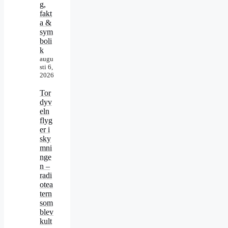
g,
fakt
a &
sym
boli
k
augu
sti 6,
2026
Tor
dyv
eln
flyg
er i
sky
mni
nge
n –
radi
otea
tern
som
blev
kult