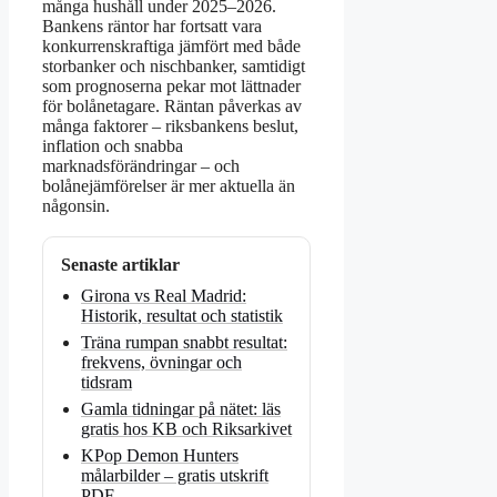
många hushåll under 2025–2026.
Bankens räntor har fortsatt vara
konkurrenskraftiga jämfört med både
storbanker och nischbanker, samtidigt
som prognoserna pekar mot lättnader
för bolånetagare. Räntan påverkas av
många faktorer – riksbankens beslut,
inflation och snabba
marknadsförändringar – och
bolånejämförelser är mer aktuella än
någonsin.
Senaste artiklar
Girona vs Real Madrid:
Historik, resultat och statistik
Träna rumpan snabbt resultat:
frekvens, övningar och
tidsram
Gamla tidningar på nätet: läs
gratis hos KB och Riksarkivet
KPop Demon Hunters
målarbilder – gratis utskrift
PDF