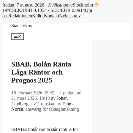
fredag, 7 augusti 2026 ·
Kvällsutgåva
Stockholm
19°C
SEK/USD 0.1054 · SEK/EUR 0.0914
Om
oss
Redaktionen
Källor
Kontakt
Nyhetsbrev
Hoppa
Stadsfokus
till
innehåll
Meny
SBAB, Bolån Ränta –
Låga Räntor och
Prognos 2025
18 februari 2026, 09:52
· Uppdaterad
21 mars 2026, 18:10
av
Johan
Lindberg
·
✓
Granskad av
Emma
Norén
, ansvarig för faktagranskning
SBAB:s bolåneränta står i fokus för