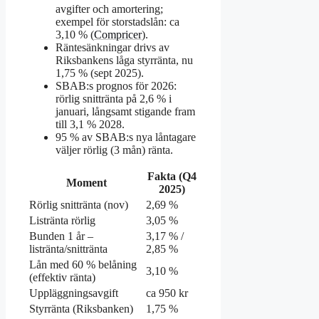
avgifter och amortering;
exempel för storstadslån: ca
3,10 % (
Compricer
).
Räntesänkningar drivs av
Riksbankens låga styrränta, nu
1,75 % (sept 2025).
SBAB:s prognos för 2026:
rörlig snittränta på 2,6 % i
januari, långsamt stigande fram
till 3,1 % 2028.
95 % av SBAB:s nya låntagare
väljer rörlig (3 mån) ränta.
Fakta (Q4
Moment
2025)
Rörlig snittränta (nov)
2,69 %
Listränta rörlig
3,05 %
Bunden 1 år –
3,17 % /
listränta/snittränta
2,85 %
Lån med 60 % belåning
3,10 %
(effektiv ränta)
Uppläggningsavgift
ca 950 kr
Styrränta (Riksbanken)
1,75 %