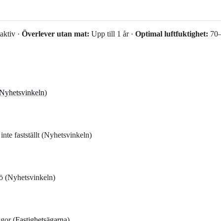
aktiv ·
Överlever utan mat:
Upp till 1 år ·
Optimal luftfuktighet:
70
Nyhetsvinkeln
)
nte fastställt (Nyhetsvinkeln)
dö (Nyhetsvinkeln)
gor (
Fastighetsägarna
)