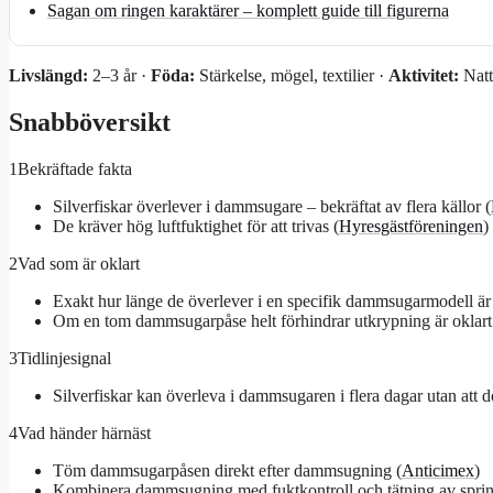
Sagan om ringen karaktärer – komplett guide till figurerna
Livslängd:
2–3 år ·
Föda:
Stärkelse, mögel, textilier ·
Aktivitet:
Natt
Snabböversikt
1
Bekräftade fakta
Silverfiskar överlever i dammsugare – bekräftat av flera källor (
De kräver hög luftfuktighet för att trivas (
Hyresgästföreningen
)
2
Vad som är oklart
Exakt hur länge de överlever i en specifik dammsugarmodell är i
Om en tom dammsugarpåse helt förhindrar utkrypning är oklart
3
Tidlinjesignal
Silverfiskar kan överleva i dammsugaren i flera dagar utan att 
4
Vad händer härnäst
Töm dammsugarpåsen direkt efter dammsugning (
Anticimex
)
Kombinera dammsugning med fuktkontroll och tätning av sprin