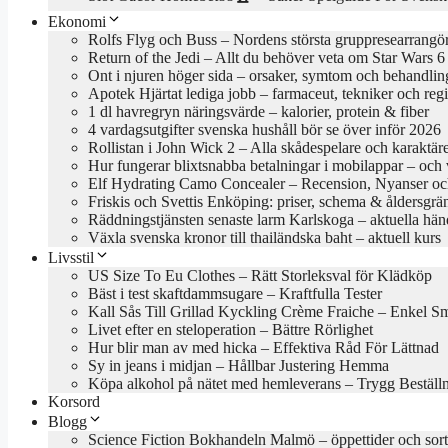
Ekonomi
Rolfs Flyg och Buss – Nordens största gruppresearrangö
Return of the Jedi – Allt du behöver veta om Star Wars 6
Ont i njuren höger sida – orsaker, symtom och behandlin
Apotek Hjärtat lediga jobb – farmaceut, tekniker och reg
1 dl havregryn näringsvärde – kalorier, protein & fiber
4 vardagsutgifter svenska hushåll bör se över inför 2026
Rollistan i John Wick 2 – Alla skådespelare och karaktär
Hur fungerar blixtsnabba betalningar i mobilappar – och va
Elf Hydrating Camo Concealer – Recension, Nyanser oc
Friskis och Svettis Enköping: priser, schema & åldersgrä
Räddningstjänsten senaste larm Karlskoga – aktuella hän
Växla svenska kronor till thailändska baht – aktuell kurs
Livsstil
US Size To Eu Clothes – Rätt Storleksval för Klädköp
Bäst i test skaftdammsugare – Kraftfulla Tester
Kall Sås Till Grillad Kyckling Crème Fraiche – Enkel S
Livet efter en steloperation – Bättre Rörlighet
Hur blir man av med hicka – Effektiva Råd För Lättnad
Sy in jeans i midjan – Hållbar Justering Hemma
Köpa alkohol på nätet med hemleverans – Trygg Beställ
Korsord
Blogg
Science Fiction Bokhandeln Malmö – öppettider och sor