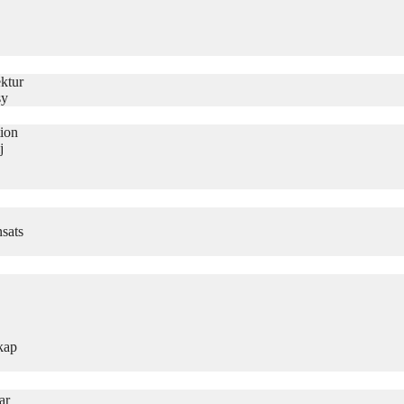
ktur
sy
tion
j
sats
kap
ar