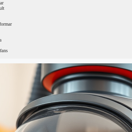
ar
ult
formar
a
fans