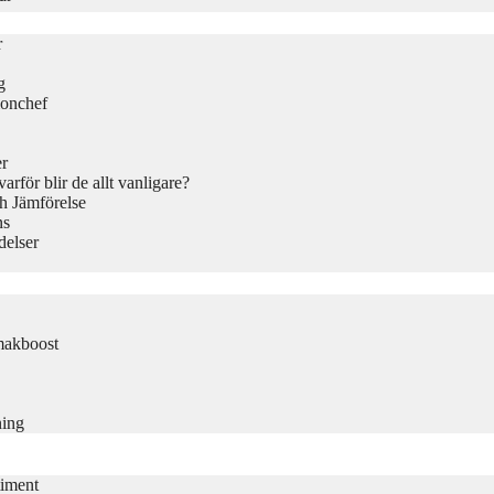
r
g
ionchef
er
rför blir de allt vanligare?
h Jämförelse
ns
delser
makboost
ning
timent