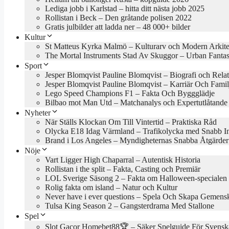
Lediga jobb i Karlstad – hitta ditt nästa jobb 2025
Rollistan i Beck – Den gråtande polisen 2022
Gratis julbilder att ladda ner – 48 000+ bilder
Kultur
St Matteus Kyrka Malmö – Kulturarv och Modern Arkite
The Mortal Instruments Stad Av Skuggor – Urban Fanta
Sport
Jesper Blomqvist Pauline Blomqvist – Biografi och Rela
Jesper Blomqvist Pauline Blomqvist – Karriär Och Famil
Lego Speed Champions F1 – Fakta Och Byggglädje
Bilbao mot Man Utd – Matchanalys och Expertutlåtande
Nyheter
När Ställs Klockan Om Till Vintertid – Praktiska Råd
Olycka E18 Idag Värmland – Trafikolycka med Snabb In
Brand i Los Angeles – Myndigheternas Snabba Åtgärder
Nöje
Vart Ligger High Chaparral – Autentisk Historia
Rollistan i the split – Fakta, Casting och Premiär
LOL Sverige Säsong 2 – Fakta om Halloween-specialen
Rolig fakta om island – Natur och Kultur
Never have i ever questions – Spela Och Skapa Gemens
Tulsa King Season 2 – Gangsterdrama Med Stallone
Spel
Slot Gacor Homebet88🏆 – Säker Spelguide För Svensk