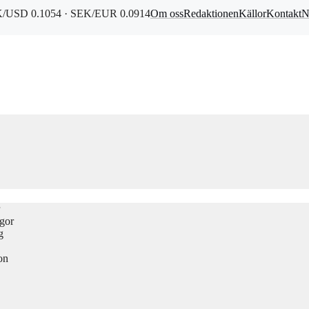
/USD 0.1054 · SEK/EUR 0.0914
Om oss
Redaktionen
Källor
Kontakt
N
ågor
g
on