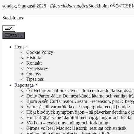
söndag, 9 augusti 2026 ·
Eftermiddagsutgåva
Stockholm ⛅ 24°C
SEK
Hoppa
Stadsfokus
till
innehåll
Meny
Meny
Hem
Cookie Policy
Historia
Kontakt
Nyhetsbrev
Om oss
Tipsa oss
Reportage
Ö i Hebriderna 4 bokstäver – Iona och andra korsordsvar
Dolly Parton-låtar: De mest kända låtarna och vanliga fr
Björn Axén Curl Creator Cream – recension, pris & bety
Varm sås till varmrökt lax – 9 supergoda recept | Guide
Högt blodtryck symptom ögon – så påverkar det dina ög
Hur farligt är vape? Jämfört med cigg, lungor och hjärta
5’8 i cm – exakt omvandling och förklaring
Girona vs Real Madrid: Historik, resultat och statistik
Helium till ballonger Rusta – köpguide 2026