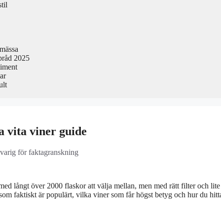
til
smässa
pråd 2025
timent
ar
ult
a vita viner guide
svarig för faktagranskning
ed långt över 2000 flaskor att välja mellan, men med rätt filter och lite
som faktiskt är populärt, vilka viner som får högst betyg och hur du hitt