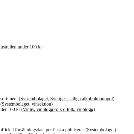
ustralien under 100 kr ·
 sortiment (
Systembolaget, Sveriges statliga alkoholmonopol
)
(
Systembolaget, vinsektion
)
nder 100 kr (
Vinliv, vinblogg
Folk o folk, vinblogg
)
fficiell försäljningsdata per flaska publiceras (
Systembolaget
)