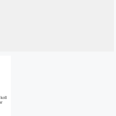
 koll
ar