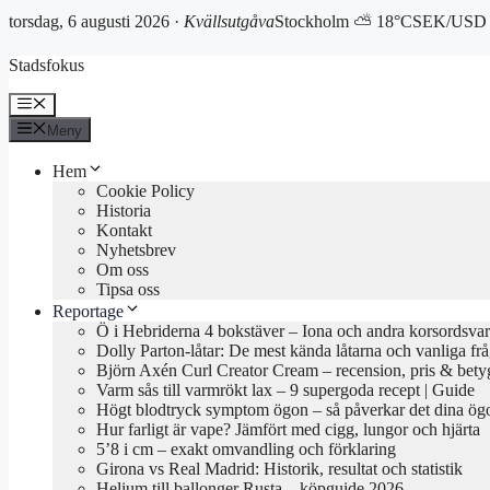
torsdag, 6 augusti 2026 ·
Kvällsutgåva
Stockholm ⛅ 18°C
SEK/USD 
Hoppa
Stadsfokus
till
innehåll
Meny
Meny
Hem
Cookie Policy
Historia
Kontakt
Nyhetsbrev
Om oss
Tipsa oss
Reportage
Ö i Hebriderna 4 bokstäver – Iona och andra korsordsvar
Dolly Parton-låtar: De mest kända låtarna och vanliga fr
Björn Axén Curl Creator Cream – recension, pris & bety
Varm sås till varmrökt lax – 9 supergoda recept | Guide
Högt blodtryck symptom ögon – så påverkar det dina ög
Hur farligt är vape? Jämfört med cigg, lungor och hjärta
5’8 i cm – exakt omvandling och förklaring
Girona vs Real Madrid: Historik, resultat och statistik
Helium till ballonger Rusta – köpguide 2026