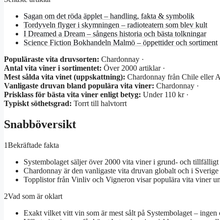
Sagan om det röda äpplet – handling, fakta & symbolik
Tordyveln flyger i skymningen – radioteatern som blev kult
I Dreamed a Dream – sångens historia och bästa tolkningar
Science Fiction Bokhandeln Malmö – öppettider och sortiment
Populäraste vita druvsorten:
Chardonnay ·
Antal vita viner i sortimentet:
Över 2000 artiklar ·
Mest sålda vita vinet (uppskattning):
Chardonnay från Chile eller A
Vanligaste druvan bland populära vita viner:
Chardonnay ·
Prisklass för bästa vita viner enligt betyg:
Under 110 kr ·
Typiskt söthetsgrad:
Torrt till halvtorrt
Snabböversikt
1
Bekräftade fakta
Systembolaget säljer över 2000 vita viner i grund- och tillfälligt
Chardonnay är den vanligaste vita druvan globalt och i Sverige 
Topplistor från Vinliv och Vigneron visar populära vita viner u
2
Vad som är oklart
Exakt vilket vitt vin som är mest sålt på Systembolaget – ingen o