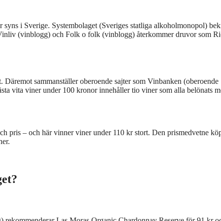
 syns i Sverige. Systembolaget (Sveriges statliga alkoholmonopol) bekr
ån Vinliv (vinblogg) och Folk o folk (vinblogg) återkommer druvor som Ri
laget. Däremot sammanställer oberoende sajter som Vinbanken (oberoende
ästa vita viner under 100 kronor innehåller tio viner som alla belönats 
 och pris – och här vinner viner under 110 kr stort. Den prismedvetne kö
ner.
get?
nblogg) rekommenderar Las Moras Organic Chardonnay Reserve för 91 kr o