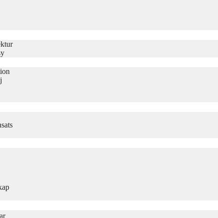
ktur
sy
tion
j
sats
kap
ar