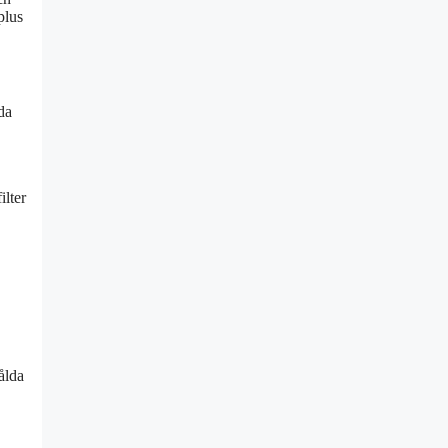
plus
da
ilter
ålda