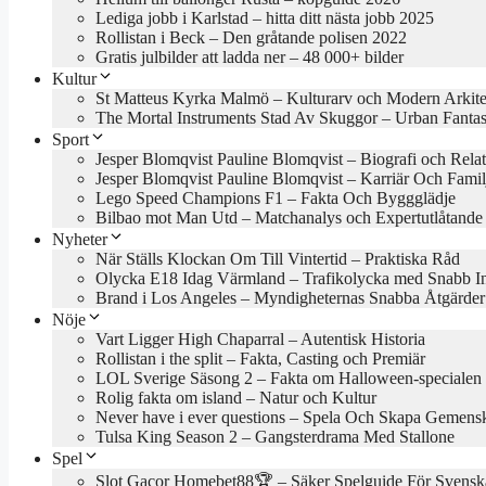
Lediga jobb i Karlstad – hitta ditt nästa jobb 2025
Rollistan i Beck – Den gråtande polisen 2022
Gratis julbilder att ladda ner – 48 000+ bilder
Kultur
St Matteus Kyrka Malmö – Kulturarv och Modern Arkite
The Mortal Instruments Stad Av Skuggor – Urban Fanta
Sport
Jesper Blomqvist Pauline Blomqvist – Biografi och Rela
Jesper Blomqvist Pauline Blomqvist – Karriär Och Famil
Lego Speed Champions F1 – Fakta Och Byggglädje
Bilbao mot Man Utd – Matchanalys och Expertutlåtande
Nyheter
När Ställs Klockan Om Till Vintertid – Praktiska Råd
Olycka E18 Idag Värmland – Trafikolycka med Snabb In
Brand i Los Angeles – Myndigheternas Snabba Åtgärder
Nöje
Vart Ligger High Chaparral – Autentisk Historia
Rollistan i the split – Fakta, Casting och Premiär
LOL Sverige Säsong 2 – Fakta om Halloween-specialen
Rolig fakta om island – Natur och Kultur
Never have i ever questions – Spela Och Skapa Gemens
Tulsa King Season 2 – Gangsterdrama Med Stallone
Spel
Slot Gacor Homebet88🏆 – Säker Spelguide För Svensk