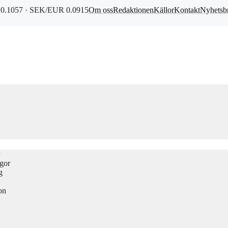
0.1057 · SEK/EUR 0.0915
Om oss
Redaktionen
Källor
Kontakt
Nyhetsb
ågor
g
on