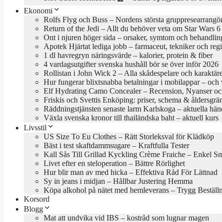
Ekonomi
Rolfs Flyg och Buss – Nordens största gruppresearrangö
Return of the Jedi – Allt du behöver veta om Star Wars 6
Ont i njuren höger sida – orsaker, symtom och behandlin
Apotek Hjärtat lediga jobb – farmaceut, tekniker och reg
1 dl havregryn näringsvärde – kalorier, protein & fiber
4 vardagsutgifter svenska hushåll bör se över inför 2026
Rollistan i John Wick 2 – Alla skådespelare och karaktär
Hur fungerar blixtsnabba betalningar i mobilappar – och va
Elf Hydrating Camo Concealer – Recension, Nyanser oc
Friskis och Svettis Enköping: priser, schema & åldersgrä
Räddningstjänsten senaste larm Karlskoga – aktuella hän
Växla svenska kronor till thailändska baht – aktuell kurs
Livsstil
US Size To Eu Clothes – Rätt Storleksval för Klädköp
Bäst i test skaftdammsugare – Kraftfulla Tester
Kall Sås Till Grillad Kyckling Crème Fraiche – Enkel S
Livet efter en steloperation – Bättre Rörlighet
Hur blir man av med hicka – Effektiva Råd För Lättnad
Sy in jeans i midjan – Hållbar Justering Hemma
Köpa alkohol på nätet med hemleverans – Trygg Beställ
Korsord
Blogg
Mat att undvika vid IBS – kostråd som lugnar magen