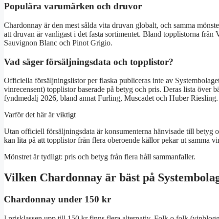
Populära varumärken och druvor
Chardonnay är den mest sålda vita druvan globalt, och samma mönster
att druvan är vanligast i det fasta sortimentet. Bland topplistorna fr
Sauvignon Blanc och Pinot Grigio.
Vad säger försäljningsdata och topplistor?
Officiella försäljningslistor per flaska publiceras inte av Systembo
vinrecensent) topplistor baserade på betyg och pris. Deras lista över b
fyndmedalj 2026, bland annat Furling, Muscadet och Huber Riesling.
Varför det här är viktigt
Utan officiell försäljningsdata är konsumenterna hänvisade till betyg
kan lita på att topplistor från flera oberoende källor pekar ut samma vi
Mönstret är tydligt: pris och betyg från flera håll sammanfaller.
Vilken Chardonnay är bäst på Systembola
Chardonnay under 150 kr
I prisklassen upp till 150 kr finns flera alternativ. Folk o folk (vi