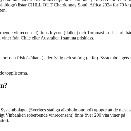
(vinblogg) listar CHILL OUT Chardonnay South Africa 2024 för 79 kr 
men.
roende vinrecensent) finns Inycon (Italien) och Tommasi Le Lusuri, bå
a viner från Chile eller Australien i samma prisklass.
torr och frisk (ståltank) eller fyllig och smörig (ekfat). Systembolagets f
de topplistorna.
in?
t. Systembolaget (Sveriges statliga alkoholmonopol) uppger att de mest s
ligt Vinbanken (oberoende vinrecensent) finns över 200 vita viner på
stort.