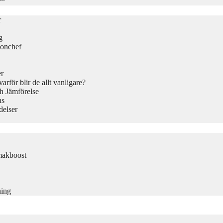
r
g
ionchef
er
rför blir de allt vanligare?
h Jämförelse
ns
delser
makboost
ning