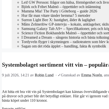
Leif GW Persson: frågor om hälsa, förmögenhet och livss
Björk och Frihet Malmö – öppettider och inlämning
Mamma Mia! The Party i Göteborg – guide 2026
Hur får man vitare tänder hemma? 5 metoder
Surron Light Bee X: hastighet, ålder & laglighet
Måns Zelmerlöw GP-intervju – kokain, anklagelser, skil
Samsung Galaxy Tab A9+ – Specifikationer, pris och kö
Science Fiction Bokhandeln Malmö – öppettider och sor
I Dreamed a Dream – sångens historia och bästa tolkning
Tordyveln flyger i skymningen – radioteatern som blev k
Sagan om det röda äpplet – handling, fakta & symbolik
Systembolaget sortiment vitt vin – populär
9 juli 2026, 14:21
av
Robin Lund
·
✓
Granskad av
Emma Norén
, an
Att hitta ett bra vitt vin på Systembolaget kan kännas överväldigande m
på druvor och priser blir det betydligt enklare. Här går vi igenom vad 
bästa köpet under 110 kronor.
Senaste artiklar