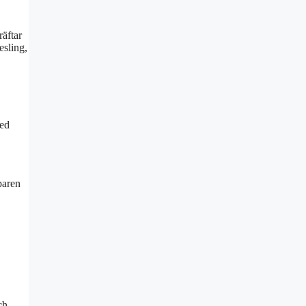
äftar
esling,
med
paren
ch