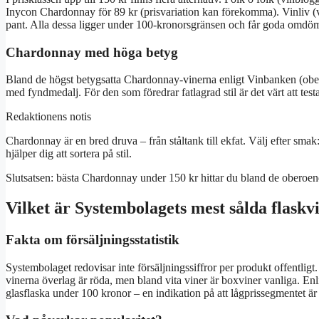
Inycon Chardonnay för 89 kr (prisvariation kan förekomma). Vinliv 
pant. Alla dessa ligger under 100-kronorsgränsen och får goda omdö
Chardonnay med höga betyg
Bland de högst betygsatta Chardonnay-vinerna enligt Vinbanken (obe
med fyndmedalj. För den som föredrar fatlagrad stil är det värt att test
Redaktionens notis
Chardonnay är en bred druva – från ståltank till ekfat. Välj efter smak: 
hjälper dig att sortera på stil.
Slutsatsen: bästa Chardonnay under 150 kr hittar du bland de oberoen
Vilket är Systembolagets mest sålda flaskv
Fakta om försäljningsstatistik
Systembolaget redovisar inte försäljningssiffror per produkt offentlig
vinerna överlag är röda, men bland vita viner är boxviner vanliga. En
glasflaska under 100 kronor – en indikation på att lågprissegmentet är 