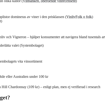
an olika källor (
Vinbanken, oberoende vinrecensent
)
opplistor domineras av viner i den prisklassen (
Vinliv
Folk o folk
)
t)
liv och Vigneron – hjälper konsumenter att navigera bland tusentals art
underlätta valet (Systembolaget)
mbolagets vita vinsortiment
le eller Australien under 100 kr
ill Chardonnay (109 kr) – enligt plan, men ej verifierad i research
aget?