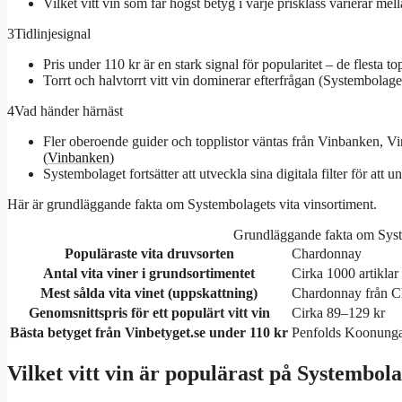
Vilket vitt vin som får högst betyg i varje prisklass varierar mell
3
Tidlinjesignal
Pris under 110 kr är en stark signal för popularitet – de flesta t
Torrt och halvtorrt vitt vin dominerar efterfrågan (Systembolage
4
Vad händer härnäst
Fler oberoende guider och topplistor väntas från Vinbanken, Vin
(
Vinbanken
)
Systembolaget fortsätter att utveckla sina digitala filter för att 
Här är grundläggande fakta om Systembolagets vita vinsortiment.
Grundläggande fakta om Syste
Populäraste vita druvsorten
Chardonnay
Antal vita viner i grundsortimentet
Cirka 1000 artiklar
Mest sålda vita vinet (uppskattning)
Chardonnay från Chi
Genomsnittspris för ett populärt vitt vin
Cirka 89–129 kr
Bästa betyget från Vinbetyget.se under 110 kr
Penfolds Koonunga H
Vilket vitt vin är populärast på Systembol