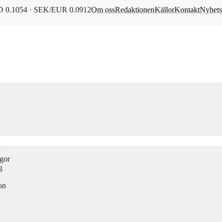
 0.1054 · SEK/EUR 0.0912
Om oss
Redaktionen
Källor
Kontakt
Nyhets
ågor
g
on