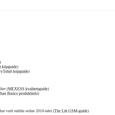
)
t köpguide
)
yTshirt köpguide
)
dier (
MEXESS kvalitetsguide
)
han Basics produktinfo
)
r varit stabila sedan 2010-talet (
The Litt GSM-guide
)