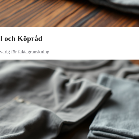
al och Köpråd
svarig för faktagranskning