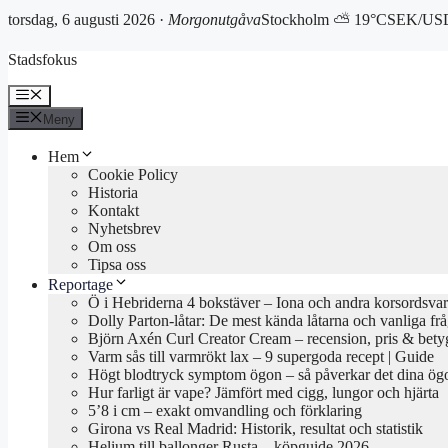
torsdag, 6 augusti 2026 ·
Morgonutgåva
Stockholm ⛅ 19°C
SEK/USD
Hoppa
Stadsfokus
till
innehåll
Meny
Meny
Hem
Cookie Policy
Historia
Kontakt
Nyhetsbrev
Om oss
Tipsa oss
Reportage
Ö i Hebriderna 4 bokstäver – Iona och andra korsordsvar
Dolly Parton-låtar: De mest kända låtarna och vanliga fr
Björn Axén Curl Creator Cream – recension, pris & bety
Varm sås till varmrökt lax – 9 supergoda recept | Guide
Högt blodtryck symptom ögon – så påverkar det dina ög
Hur farligt är vape? Jämfört med cigg, lungor och hjärta
5’8 i cm – exakt omvandling och förklaring
Girona vs Real Madrid: Historik, resultat och statistik
Helium till ballonger Rusta – köpguide 2026