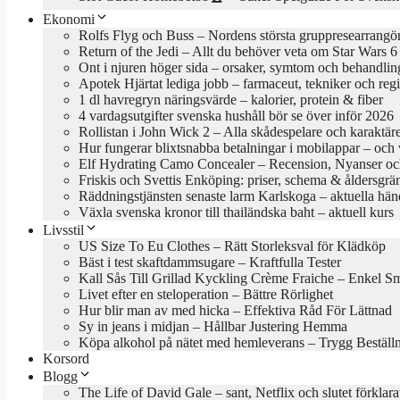
Ekonomi
Rolfs Flyg och Buss – Nordens största gruppresearrangö
Return of the Jedi – Allt du behöver veta om Star Wars 6
Ont i njuren höger sida – orsaker, symtom och behandlin
Apotek Hjärtat lediga jobb – farmaceut, tekniker och reg
1 dl havregryn näringsvärde – kalorier, protein & fiber
4 vardagsutgifter svenska hushåll bör se över inför 2026
Rollistan i John Wick 2 – Alla skådespelare och karaktär
Hur fungerar blixtsnabba betalningar i mobilappar – och va
Elf Hydrating Camo Concealer – Recension, Nyanser oc
Friskis och Svettis Enköping: priser, schema & åldersgrä
Räddningstjänsten senaste larm Karlskoga – aktuella hän
Växla svenska kronor till thailändska baht – aktuell kurs
Livsstil
US Size To Eu Clothes – Rätt Storleksval för Klädköp
Bäst i test skaftdammsugare – Kraftfulla Tester
Kall Sås Till Grillad Kyckling Crème Fraiche – Enkel S
Livet efter en steloperation – Bättre Rörlighet
Hur blir man av med hicka – Effektiva Råd För Lättnad
Sy in jeans i midjan – Hållbar Justering Hemma
Köpa alkohol på nätet med hemleverans – Trygg Beställ
Korsord
Blogg
The Life of David Gale – sant, Netflix och slutet förklara