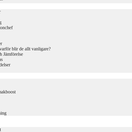
r
g
ionchef
er
rför blir de allt vanligare?
h Jämförelse
ns
delser
makboost
ning
t