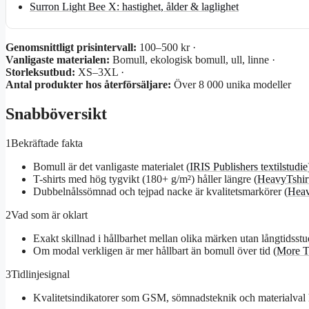
Surron Light Bee X: hastighet, ålder & laglighet
Genomsnittligt prisintervall:
100–500 kr ·
Vanligaste materialen:
Bomull, ekologisk bomull, ull, linne ·
Storleksutbud:
XS–3XL ·
Antal produkter hos återförsäljare:
Över 8 000 unika modeller
Snabböversikt
1
Bekräftade fakta
Bomull är det vanligaste materialet (
IRIS Publishers textilstudie
T-shirts med hög tygvikt (180+ g/m²) håller längre (
HeavyTshir
Dubbelnålssömnad och tejpad nacke är kvalitetsmarkörer (
Heav
2
Vad som är oklart
Exakt skillnad i hållbarhet mellan olika märken utan långtidsstu
Om modal verkligen är mer hållbart än bomull över tid (
More T
3
Tidlinjesignal
Kvalitetsindikatorer som GSM, sömnadsteknik och materialval ha