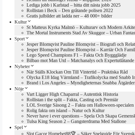
Lediga jobb i Karlstad – hitta ditt nästa jobb 2025
Rollistan i Beck – Den gråtande polisen 2022
Gratis julbilder att ladda ner – 48 000+ bilder
Kultur
St Matteus Kyrka Malmö – Kulturarv och Modern Arkite
The Mortal Instruments Stad Av Skuggor – Urban Fanta
Sport
Jesper Blomqvist Pauline Blomqvist – Biografi och Rela
Jesper Blomqvist Pauline Blomqvist – Karriär Och Famil
Lego Speed Champions F1 – Fakta Och Byggglädje
Bilbao mot Man Utd – Matchanalys och Expertutlåtande
Nyheter
När Ställs Klockan Om Till Vintertid – Praktiska Råd
Olycka E18 Idag Värmland – Trafikolycka med Snabb In
Brand i Los Angeles – Myndigheternas Snabba Åtgärder
Nöje
Vart Ligger High Chaparral – Autentisk Historia
Rollistan i the split – Fakta, Casting och Premiär
LOL Sverige Säsong 2 – Fakta om Halloween-specialen
Rolig fakta om island – Natur och Kultur
Never have i ever questions – Spela Och Skapa Gemens
Tulsa King Season 2 – Gangsterdrama Med Stallone
Spel
Slot Gacor Homebet88🏆 – Säker Spelguide För Svensk