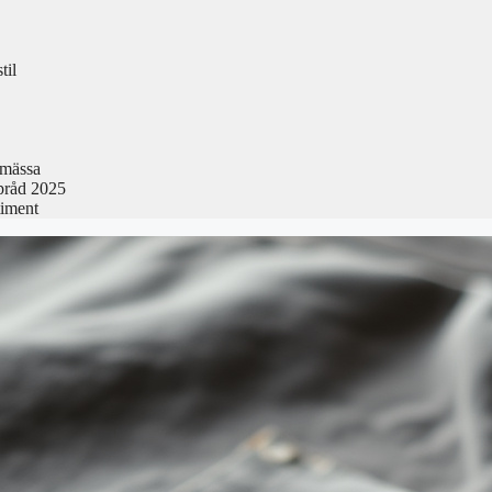
til
smässa
pråd 2025
timent