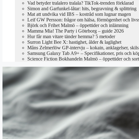
Vad betyder tralalero tralala? TikTok-trenden förklarad
Simon and Garfunkel-låtar: hits, begravning & splittring
Mat att undvika vid IBS – kostråd som lugnar magen
Leif GW Persson: frågor om hälsa, förmögenhet och livss
Björk och Frihet Malmö – öppettider och inlämning
Mamma Mia! The Party i Göteborg – guide 2026
Hur får man vitare tänder hemma? 5 metoder
Surron Light Bee X: hastighet, ålder & laglighet
Måns Zelmerlöw GP-intervju – kokain, anklagelser, skil
Samsung Galaxy Tab A9+ – Specifikationer, pris och kö
Science Fiction Bokhandeln Malmö – öppettider och sor