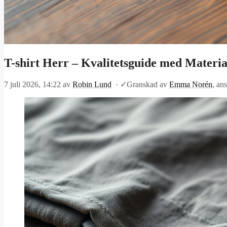
T-shirt Herr – Kvalitetsguide med Materi
7 juli 2026, 14:22
av
Robin Lund
·
✓
Granskad av
Emma Norén
, an