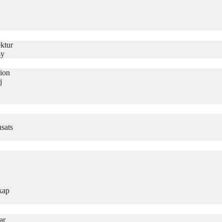
ktur
sy
tion
j
sats
kap
ar