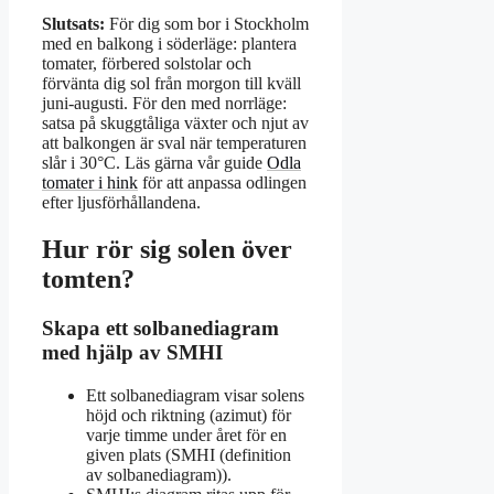
Slutsats:
För dig som bor i Stockholm
med en balkong i söderläge: plantera
tomater, förbered solstolar och
förvänta dig sol från morgon till kväll
juni-augusti. För den med norrläge:
satsa på skuggtåliga växter och njut av
att balkongen är sval när temperaturen
slår i 30°C. Läs gärna vår guide
Odla
tomater i hink
för att anpassa odlingen
efter ljusförhållandena.
Hur rör sig solen över
tomten?
Skapa ett solbanediagram
med hjälp av SMHI
Ett solbanediagram visar solens
höjd och riktning (azimut) för
varje timme under året för en
given plats (SMHI (definition
av solbanediagram)).