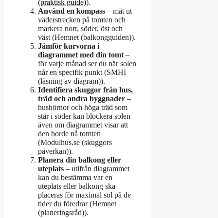
(praktisk guide)
).
Använd en kompass
– mät ut
väderstrecken på tomten och
markera norr, söder, öst och
väst (Hemnet (balkongguiden)).
Jämför kurvorna i
diagrammet med din tomt
–
för varje månad ser du när solen
når en specifik punkt (SMHI
(läsning av diagram)).
Identifiera skuggor från hus,
träd och andra byggnader
–
hushörnor och höga träd som
står i söder kan blockera solen
även om diagrammet visar att
den borde nå tomten
(Modulhus.se (skuggors
påverkan)).
Planera din balkong eller
uteplats
– utifrån diagrammet
kan du bestämma var en
uteplats eller balkong ska
placeras för maximal sol på de
tider du föredrar (Hemnet
(planeringsråd)).