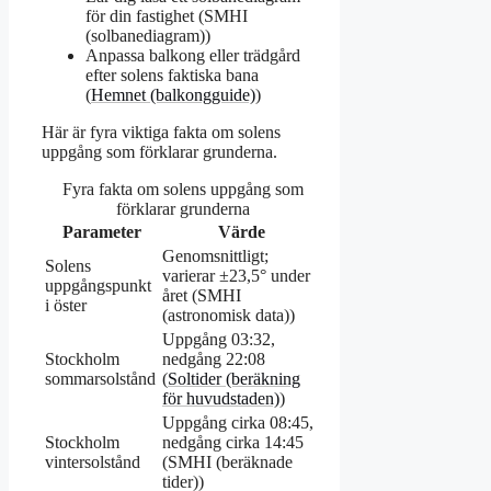
för din fastighet (SMHI
(solbanediagram))
Anpassa balkong eller trädgård
efter solens faktiska bana
(
Hemnet (balkongguide)
)
Här är fyra viktiga fakta om solens
uppgång som förklarar grunderna.
Fyra fakta om solens uppgång som
förklarar grunderna
Parameter
Värde
Genomsnittligt;
Solens
varierar ±23,5° under
uppgångspunkt
året (SMHI
i öster
(astronomisk data))
Uppgång 03:32,
Stockholm
nedgång 22:08
sommarsolstånd
(
Soltider (beräkning
för huvudstaden)
)
Uppgång cirka 08:45,
Stockholm
nedgång cirka 14:45
vintersolstånd
(SMHI (beräknade
tider))