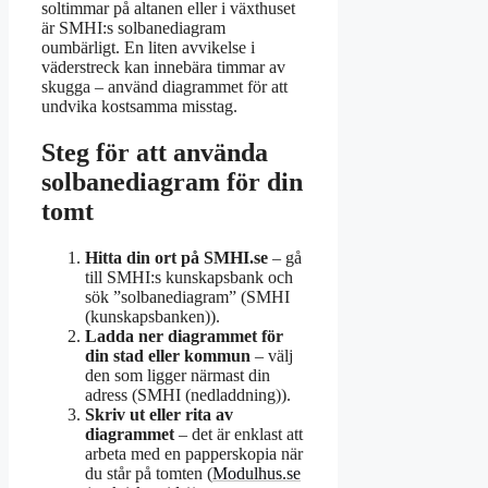
soltimmar på altanen eller i växthuset
är SMHI:s solbanediagram
oumbärligt. En liten avvikelse i
väderstreck kan innebära timmar av
skugga – använd diagrammet för att
undvika kostsamma misstag.
Steg för att använda
solbanediagram för din
tomt
Hitta din ort på SMHI.se
– gå
till SMHI:s kunskapsbank och
sök ”solbanediagram” (SMHI
(kunskapsbanken)).
Ladda ner diagrammet för
din stad eller kommun
– välj
den som ligger närmast din
adress (SMHI (nedladdning)).
Skriv ut eller rita av
diagrammet
– det är enklast att
arbeta med en papperskopia när
du står på tomten (
Modulhus.se