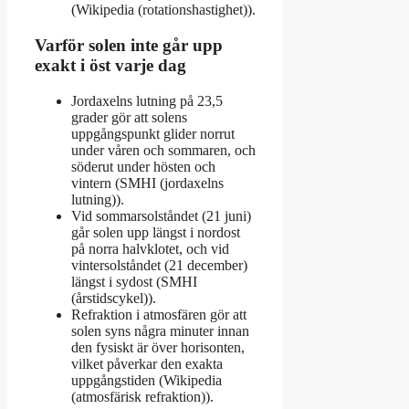
(Wikipedia (rotationshastighet)).
Varför solen inte går upp
exakt i öst varje dag
Jordaxelns lutning på 23,5
grader gör att solens
uppgångspunkt glider norrut
under våren och sommaren, och
söderut under hösten och
vintern (SMHI (jordaxelns
lutning)).
Vid sommarsolståndet (21 juni)
går solen upp längst i nordost
på norra halvklotet, och vid
vintersolståndet (21 december)
längst i sydost (SMHI
(årstidscykel)).
Refraktion i atmosfären gör att
solen syns några minuter innan
den fysiskt är över horisonten,
vilket påverkar den exakta
uppgångstiden (Wikipedia
(atmosfärisk refraktion)).