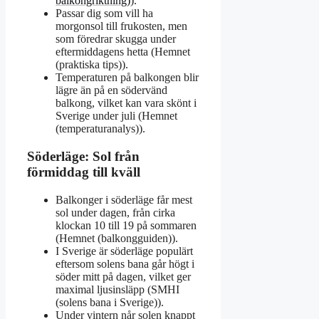
balkongriktning)
).
Passar dig som vill ha
morgonsol till frukosten, men
som föredrar skugga under
eftermiddagens hetta (Hemnet
(praktiska tips)).
Temperaturen på balkongen blir
lägre än på en södervänd
balkong, vilket kan vara skönt i
Sverige under juli (Hemnet
(temperaturanalys)).
Söderläge: Sol från
förmiddag till kväll
Balkonger i söderläge får mest
sol under dagen, från cirka
klockan 10 till 19 på sommaren
(Hemnet (balkongguiden)).
I Sverige är söderläge populärt
eftersom solens bana går högt i
söder mitt på dagen, vilket ger
maximal ljusinsläpp (SMHI
(solens bana i Sverige)).
Under vintern når solen knappt