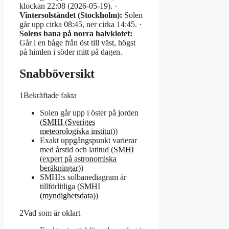
klockan 22:08 (2026-05-19). ·
Vintersolståndet (Stockholm):
Solen
går upp cirka 08:45, ner cirka 14:45. ·
Solens bana på norra halvklotet:
Går i en båge från öst till väst, högst
på himlen i söder mitt på dagen.
Snabböversikt
1
Bekräftade fakta
Solen går upp i öster på jorden
(
SMHI (Sveriges
meteorologiska institut)
)
Exakt uppgångspunkt varierar
med årstid och latitud (
SMHI
(expert på astronomiska
beräkningar)
)
SMHI:s solbanediagram är
tillförlitliga (
SMHI
(myndighetsdata)
)
2
Vad som är oklart