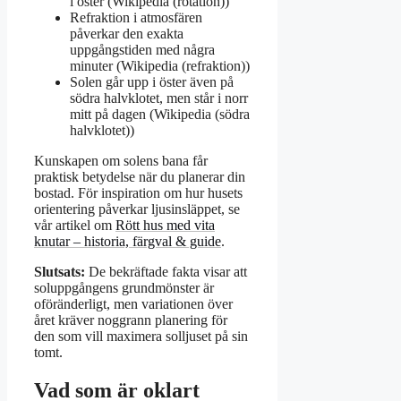
i öster (Wikipedia (rotation))
Refraktion i atmosfären
påverkar den exakta
uppgångstiden med några
minuter (Wikipedia (refraktion))
Solen går upp i öster även på
södra halvklotet, men står i norr
mitt på dagen (Wikipedia (södra
halvklotet))
Kunskapen om solens bana får
praktisk betydelse när du planerar din
bostad. För inspiration om hur husets
orientering påverkar ljusinsläppet, se
vår artikel om
Rött hus med vita
knutar – historia, färgval & guide
.
Slutsats:
De bekräftade fakta visar att
soluppgångens grundmönster är
oföränderligt, men variationen över
året kräver noggrann planering för
den som vill maximera solljuset på sin
tomt.
Vad som är oklart