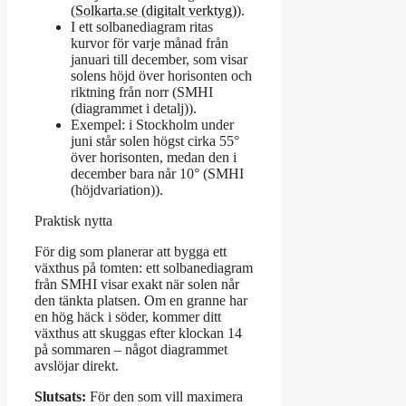
(
Solkarta.se (digitalt verktyg)
).
I ett solbanediagram ritas
kurvor för varje månad från
januari till december, som visar
solens höjd över horisonten och
riktning från norr (SMHI
(diagrammet i detalj)).
Exempel: i Stockholm under
juni står solen högst cirka 55°
över horisonten, medan den i
december bara når 10° (SMHI
(höjdvariation)).
Praktisk nytta
För dig som planerar att bygga ett
växthus på tomten: ett solbanediagram
från SMHI visar exakt när solen når
den tänkta platsen. Om en granne har
en hög häck i söder, kommer ditt
växthus att skuggas efter klockan 14
på sommaren – något diagrammet
avslöjar direkt.
Slutsats:
För den som vill maximera