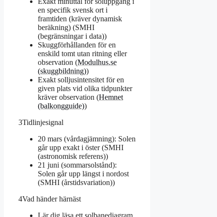
Exakt minuttal för soluppgång i
en specifik svensk ort i
framtiden (kräver dynamisk
beräkning) (SMHI
(begränsningar i data))
Skuggförhållanden för en
enskild tomt utan ritning eller
observation (
Modulhus.se
(skuggbildning)
)
Exakt solljusintensitet för en
given plats vid olika tidpunkter
kräver observation (
Hemnet
(balkongguide)
)
3
Tidlinjesignal
20 mars (vårdagjämning): Solen
går upp exakt i öster (SMHI
(astronomisk referens))
21 juni (sommarsolstånd):
Solen går upp längst i nordost
(SMHI (årstidsvariation))
4
Vad händer härnäst
Lär dig läsa ett solbanediagram