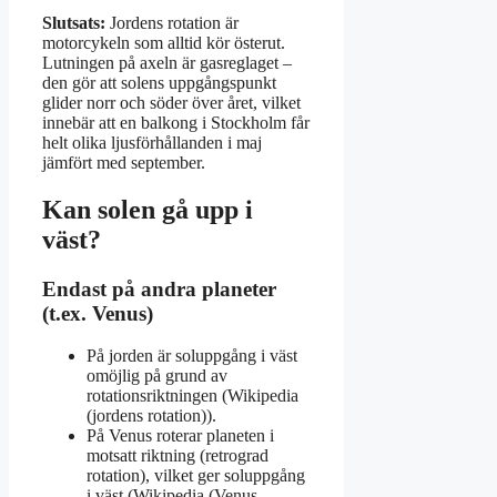
Slutsats:
Jordens rotation är
motorcykeln som alltid kör österut.
Lutningen på axeln är gasreglaget –
den gör att solens uppgångspunkt
glider norr och söder över året, vilket
innebär att en balkong i Stockholm får
helt olika ljusförhållanden i maj
jämfört med september.
Kan solen gå upp i
väst?
Endast på andra planeter
(t.ex. Venus)
På jorden är soluppgång i väst
omöjlig på grund av
rotationsriktningen (Wikipedia
(jordens rotation)).
På Venus roterar planeten i
motsatt riktning (retrograd
rotation), vilket ger soluppgång
i väst (Wikipedia (Venus