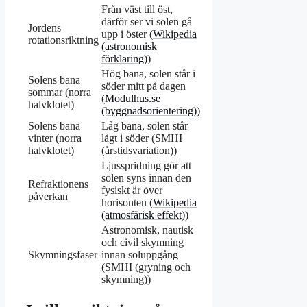
Från väst till öst,
därför ser vi solen gå
Jordens
upp i öster (
Wikipedia
rotationsriktning
(astronomisk
förklaring)
)
Hög bana, solen står i
Solens bana
söder mitt på dagen
sommar (norra
(
Modulhus.se
halvklotet)
(byggnadsorientering)
)
Solens bana
Låg bana, solen står
vinter (norra
lågt i söder (SMHI
halvklotet)
(årstidsvariation))
Ljusspridning gör att
solen syns innan den
Refraktionens
fysiskt är över
påverkan
horisonten (
Wikipedia
(atmosfärisk effekt)
)
Astronomisk, nautisk
och civil skymning
Skymningsfaser
innan soluppgång
(SMHI (gryning och
skymning))