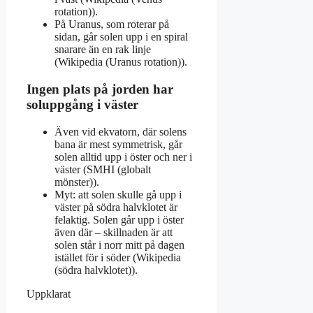
rotation)).
På Uranus, som roterar på
sidan, går solen upp i en spiral
snarare än en rak linje
(Wikipedia (Uranus rotation)).
Ingen plats på jorden har
soluppgång i väster
Även vid ekvatorn, där solens
bana är mest symmetrisk, går
solen alltid upp i öster och ner i
väster (SMHI (globalt
mönster)).
Myt: att solen skulle gå upp i
väster på södra halvklotet är
felaktig. Solen går upp i öster
även där – skillnaden är att
solen står i norr mitt på dagen
istället för i söder (Wikipedia
(södra halvklotet)).
Uppklarat