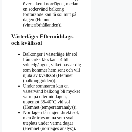
över taken i norrlägen, medan
en södervänd balkong
fortfarande kan få sol mitt på
dagen (Hemnet
(vinterförhållanden)).
Västerläge: Eftermiddags-
och kvällssol
Balkonger i västerläge får sol
från cirka klockan 14 till
solnedgången, vilket passar dig
som kommer hem sent och vill
njuta av kvällssol (Hemnet
(balkongguiden)).
Under sommaren kan en
västervänd balkong bli mycket
varm på eftermiddagen,
uppemot 35-40°C vid sol
(Hemnet (temperaturanalys)).
Norrlägen får ingen direkt sol,
men är trivsamma som sval
uteplats under varma dagar
(Hemnet (norrläges analys)).