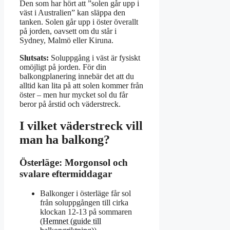
Den som har hört att ”solen går upp i
väst i Australien” kan släppa den
tanken. Solen går upp i öster överallt
på jorden, oavsett om du står i
Sydney, Malmö eller Kiruna.
Slutsats:
Soluppgång i väst är fysiskt
omöjligt på jorden. För din
balkongplanering innebär det att du
alltid kan lita på att solen kommer från
öster – men hur mycket sol du får
beror på årstid och väderstreck.
I vilket väderstreck vill
man ha balkong?
Österläge: Morgonsol och
svalare eftermiddagar
Balkonger i österläge får sol
från soluppgången till cirka
klockan 12-13 på sommaren
(
Hemnet (guide till