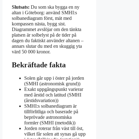
Slutsats:
Du som ska bygga en ny
altan i Göteborg: använd SMHI:s
solbanediagram först, mät med
kompassen nästa, bygg sist.
Diagrammet avslöjar om den tänkta
platsen är solbelyst på de tider på
dagen du faktiskt använder altanen –
annars slutar du med en skuggig yta
värd 50 000 kronor.
Bekräftade fakta
Solen går upp i öster på jorden
(SMHI (astronomisk grund))
Exakt uppgångspunkt varierar
med årstid och latitud (SMHI
(årstidsvariation))
SMHI:s solbanediagram är
tillförlitliga och baserade på
beprövade astronomiska
formler (SMHI (metodik))
Jorden roterar från väst till öst,
vilket får solen att synas gå upp