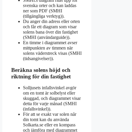
SMHI:s diagram ritas upp för
svenska orter och kan laddas
ner som PDF (SMHI
(tillgängliga verktyg)).
Du anger din adress eller orten
och får ett diagram som visar
solens bana över din fastighet
(SMHI (användarguide)).
En timme i diagrammet avser
mittpunkten av timmen när
solens väderstreck visas (SMHI
(tidsangivelser)).
Beräkna solens höjd och
riktning för din fastighet
Solljusets infallsvinkel avgör
om en tomt är solbelyst eller
skuggad, och diagrammet visar
detta för varje månad (SMHI
(infallsvinkel)).
För att se exakt var solen når
din tomt kan du använda
Solkarta.se eller en kompass
och jämföra med diagrammet