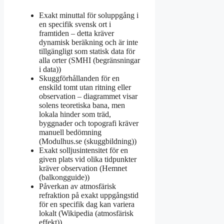
Exakt minuttal för soluppgång i
en specifik svensk ort i
framtiden – detta kräver
dynamisk beräkning och är inte
tillgängligt som statisk data för
alla orter (SMHI (begränsningar
i data))
Skuggförhållanden för en
enskild tomt utan ritning eller
observation – diagrammet visar
solens teoretiska bana, men
lokala hinder som träd,
byggnader och topografi kräver
manuell bedömning
(Modulhus.se (skuggbildning))
Exakt solljusintensitet för en
given plats vid olika tidpunkter
kräver observation (Hemnet
(balkongguide))
Påverkan av atmosfärisk
refraktion på exakt uppgångstid
för en specifik dag kan variera
lokalt (Wikipedia (atmosfärisk
effekt))