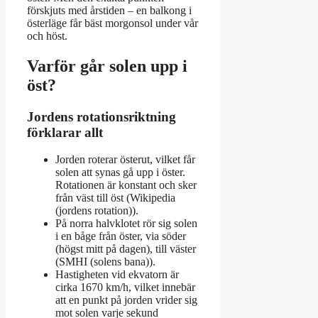
förskjuts med årstiden – en balkong i
österläge får bäst morgonsol under vår
och höst.
Varför går solen upp i
öst?
Jordens rotationsriktning
förklarar allt
Jorden roterar österut, vilket får
solen att synas gå upp i öster.
Rotationen är konstant och sker
från väst till öst (Wikipedia
(jordens rotation)).
På norra halvklotet rör sig solen
i en båge från öster, via söder
(högst mitt på dagen), till väster
(SMHI (solens bana)).
Hastigheten vid ekvatorn är
cirka 1670 km/h, vilket innebär
att en punkt på jorden vrider sig
mot solen varje sekund