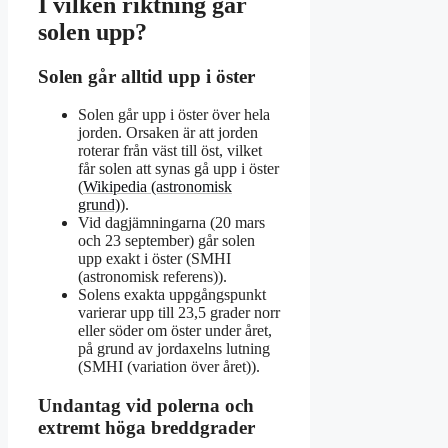
I vilken riktning går
solen upp?
Solen går alltid upp i öster
Solen går upp i öster över hela
jorden. Orsaken är att jorden
roterar från väst till öst, vilket
får solen att synas gå upp i öster
(
Wikipedia (astronomisk
grund)
).
Vid dagjämningarna (20 mars
och 23 september) går solen
upp exakt i öster (SMHI
(astronomisk referens)).
Solens exakta uppgångspunkt
varierar upp till 23,5 grader norr
eller söder om öster under året,
på grund av jordaxelns lutning
(SMHI (variation över året)).
Undantag vid polerna och
extremt höga breddgrader