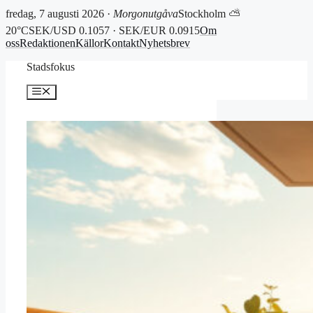
fredag, 7 augusti 2026 ·
Morgonutgåva
Stockholm ⛅
20°C
SEK/USD 0.1057 · SEK/EUR 0.0915
Om
oss
Redaktionen
Källor
Kontakt
Nyhetsbrev
Hoppa
Stadsfokus
till
innehåll
Meny