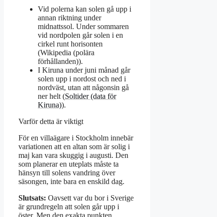
Vid polerna kan solen gå upp i
annan riktning under
midnattssol. Under sommaren
vid nordpolen går solen i en
cirkel runt horisonten
(Wikipedia (polära
förhållanden)).
I Kiruna under juni månad går
solen upp i nordost och ned i
nordväst, utan att någonsin gå
ner helt (
Soltider (data för
Kiruna)
).
Varför detta är viktigt
För en villaägare i Stockholm innebär
variationen att en altan som är solig i
maj kan vara skuggig i augusti. Den
som planerar en uteplats måste ta
hänsyn till solens vandring över
säsongen, inte bara en enskild dag.
Slutsats:
Oavsett var du bor i Sverige
är grundregeln att solen går upp i
öster. Men den exakta punkten