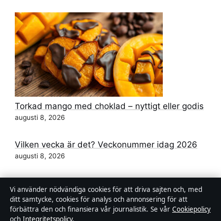
Torkad mango med choklad – nyttigt eller godis
augusti 8, 2026
Vilken vecka är det? Veckonummer idag 2026
augusti 8, 2026
Få amaryllis att blomma till jul – steg-för-steg-
Vi använder nödvändiga cookies för att driva sajten och, med
guide
ditt samtycke, cookies för analys och annonsering för att
augusti 7, 2026
förbättra den och finansiera vår journalistik. Se vår
Cookiepolicy
och
Integritetspolicy
.