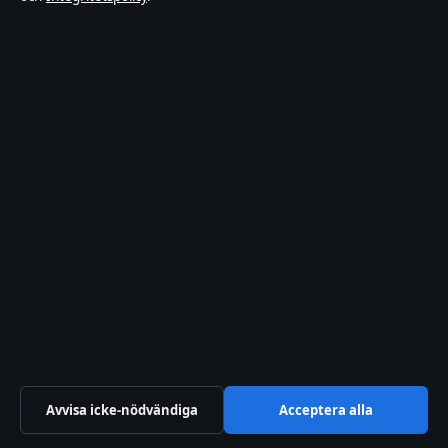
Sagan om ringen karaktärer – komplett guide till
figurerna
augusti 7, 2026
Asiatisk lövbiff med Jennie Walldéns recept
augusti 7, 2026
Spider-Man: Brand New Day – allt om filmen
2026
augusti 7, 2026
Ekonomi
Kultur
Avvisa icke-nödvändiga
Acceptera alla
Livsstil