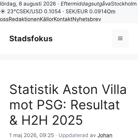
lördag, 8 augusti 2026 ·
Eftermiddagsutgåva
Stockholm
☀ 23°C
SEK/USD 0.1054 · SEK/EUR 0.0914
Om
oss
Redaktionen
Källor
Kontakt
Nyhetsbrev
Hoppa
till
Stadsfokus
Meny
innehåll
Statistik Aston Villa
mot PSG: Resultat
& H2H 2025
1 maj 2026, 09:25
· Uppdaterad
av
Johan