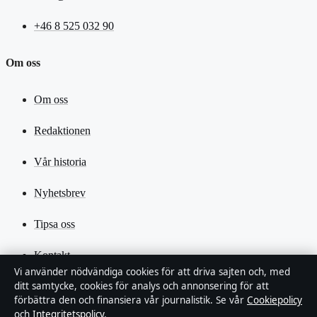
+46 8 525 032 90
Om oss
Om oss
Redaktionen
Vår historia
Nyhetsbrev
Tipsa oss
Kontakt
Vi använder nödvändiga cookies för att driva sajten och, med
ditt samtycke, cookies för analys och annonsering för att
RSS-flöde
förbättra den och finansiera vår journalistik. Se vår
Cookiepolicy
och
Integritetspolicy
.