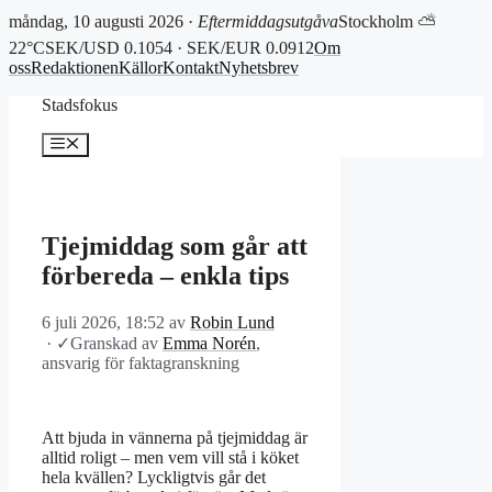
måndag, 10 augusti 2026 ·
Eftermiddagsutgåva
Stockholm ⛅
22°C
SEK/USD 0.1054 · SEK/EUR 0.0912
Om
oss
Redaktionen
Källor
Kontakt
Nyhetsbrev
Hoppa
Stadsfokus
till
innehåll
Meny
Tjejmiddag som går att
förbereda – enkla tips
6 juli 2026, 18:52
av
Robin Lund
·
✓
Granskad av
Emma Norén
,
ansvarig för faktagranskning
Att bjuda in vännerna på tjejmiddag är
alltid roligt – men vem vill stå i köket
hela kvällen? Lyckligtvis går det