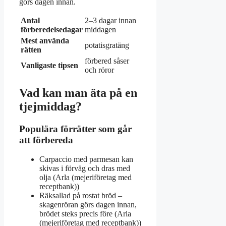
görs dagen innan.
Antal
2–3 dagar innan
förberedelsedagar
middagen
Mest använda
potatisgratäng
rätten
förbered såser
Vanligaste tipsen
och röror
Vad kan man äta på en
tjejmiddag?
Populära förrätter som går
att förbereda
Carpaccio med parmesan kan
skivas i förväg och dras med
olja (Arla (mejeriföretag med
receptbank))
Räksallad på rostat bröd –
skagenröran görs dagen innan,
brödet steks precis före (Arla
(mejeriföretag med receptbank))