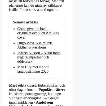
mesta att förbereda i förväg. Med rätt
planering kan du njuta av sällskapet
istället för att stressa med ugnen.
Senaste artiklar
Come give me love –
originalet och First Aid Kits
cover
Hugo Boss T-shirt: Pris,
Äkthet & Passform
Josefin Nilsson – Alltid inom
mig: duettpartner och
dödsorsak
Man City mot Napoli
laguppställning 2025
Mest sökta tipset:
förbered såser och
röror dagen innan ·
Populära rätter:
kallskuret, potatisgratäng, lax i ugn ·
Vanlig planeringstid:
2–3 dagar
innan middagen ·
Andel som