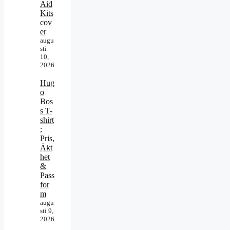
Aid
Kits
cov
er
augu
sti
10,
2026
Hug
o
Bos
s T-
shirt
:
Pris,
Äkt
het
&
Pass
for
m
augu
sti 9,
2026