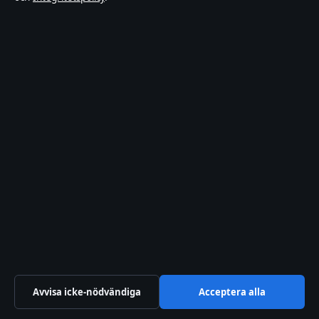
Förtroende & standarder
Källor & standarder
Redaktionell policy
Rättelsepolicy
Faktagranskningspolicy
Ägande & finansiering
Integritetspolicy
Cookiepolicy
Innehållet är endast avsett för allmän information. Allmänna
förfrågningar:
hello@stadsfokus.se
.
Avvisa icke-nödvändiga
Acceptera alla