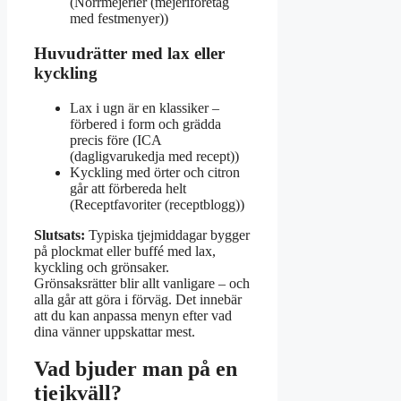
(Norrmejerier (mejeriföretag
med festmenyer))
Huvudrätter med lax eller
kyckling
Lax i ugn är en klassiker –
förbered i form och grädda
precis före (ICA
(dagligvarukedja med recept))
Kyckling med örter och citron
går att förbereda helt
(Receptfavoriter (receptblogg))
Slutsats:
Typiska tjejmiddagar bygger
på plockmat eller buffé med lax,
kyckling och grönsaker.
Grönsaksrätter blir allt vanligare – och
alla går att göra i förväg. Det innebär
att du kan anpassa menyn efter vad
dina vänner uppskattar mest.
Vad bjuder man på en
tjejkväll?