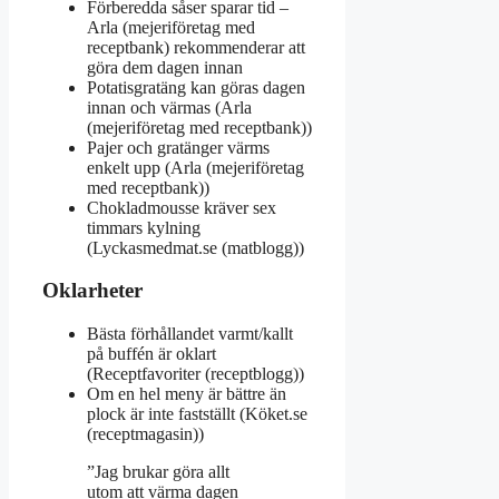
Förberedda såser sparar tid –
Arla (mejeriföretag med
receptbank) rekommenderar att
göra dem dagen innan
Potatisgratäng kan göras dagen
innan och värmas (Arla
(mejeriföretag med receptbank))
Pajer och gratänger värms
enkelt upp (Arla (mejeriföretag
med receptbank))
Chokladmousse kräver sex
timmars kylning
(Lyckasmedmat.se (matblogg))
Oklarheter
Bästa förhållandet varmt/kallt
på buffén är oklart
(Receptfavoriter (receptblogg))
Om en hel meny är bättre än
plock är inte fastställt (Köket.se
(receptmagasin))
”Jag brukar göra allt
utom att värma dagen