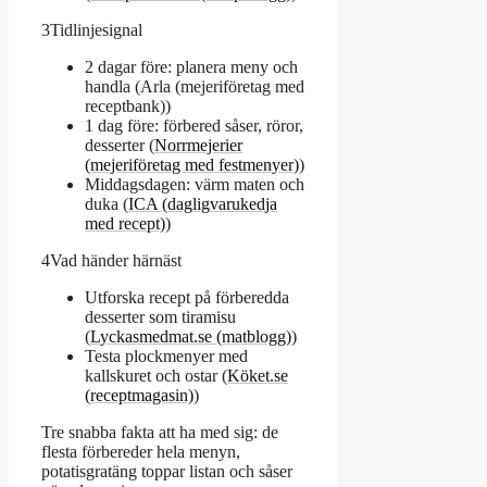
3
Tidlinjesignal
2 dagar före: planera meny och
handla (Arla (mejeriföretag med
receptbank))
1 dag före: förbered såser, röror,
desserter (
Norrmejerier
(mejeriföretag med festmenyer)
)
Middagsdagen: värm maten och
duka (
ICA (dagligvarukedja
med recept)
)
4
Vad händer härnäst
Utforska recept på förberedda
desserter som tiramisu
(
Lyckasmedmat.se (matblogg)
)
Testa plockmenyer med
kallskuret och ostar (
Köket.se
(receptmagasin)
)
Tre snabba fakta att ha med sig: de
flesta förbereder hela menyn,
potatisgratäng toppar listan och såser