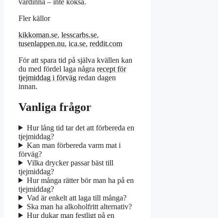
värdinna – inte köksa.
Fler källor
kikkoman.se
,
lesscarbs.se
,
tusenlappen.nu
,
ica.se
,
reddit.com
För att spara tid på själva kvällen kan
du med fördel laga några
recept för
tjejmiddag i förväg
redan dagen
innan.
Vanliga frågor
Hur lång tid tar det att förbereda en
tjejmiddag?
Kan man förbereda varm mat i
förväg?
Vilka drycker passar bäst till
tjejmiddag?
Hur många rätter bör man ha på en
tjejmiddag?
Vad är enkelt att laga till många?
Ska man ha alkoholfritt alternativ?
Hur dukar man festligt på en