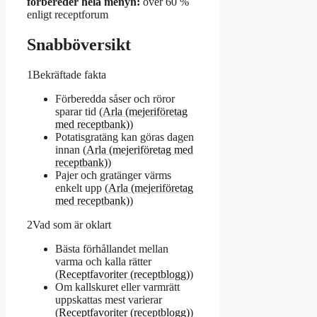
förbereder hela menyn:
över 60 %
enligt receptforum
Snabböversikt
1
Bekräftade fakta
Förberedda såser och röror
sparar tid (
Arla (mejeriföretag
med receptbank)
)
Potatisgratäng kan göras dagen
innan (
Arla (mejeriföretag med
receptbank)
)
Pajer och gratänger värms
enkelt upp (
Arla (mejeriföretag
med receptbank)
)
2
Vad som är oklart
Bästa förhållandet mellan
varma och kalla rätter
(
Receptfavoriter (receptblogg)
)
Om kallskuret eller varmrätt
uppskattas mest varierar
(
Receptfavoriter (receptblogg)
)