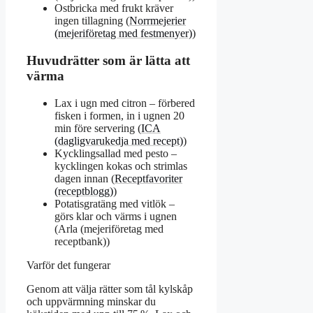
Ostbricka med frukt kräver
ingen tillagning (
Norrmejerier
(mejeriföretag med festmenyer)
)
Huvudrätter som är lätta att
värma
Lax i ugn med citron – förbered
fisken i formen, in i ugnen 20
min före servering (
ICA
(dagligvarukedja med recept)
)
Kycklingsallad med pesto –
kycklingen kokas och strimlas
dagen innan (
Receptfavoriter
(receptblogg)
)
Potatisgratäng med vitlök –
görs klar och värms i ugnen
(Arla (mejeriföretag med
receptbank))
Varför det fungerar
Genom att välja rätter som tål kylskåp
och uppvärmning minskar du