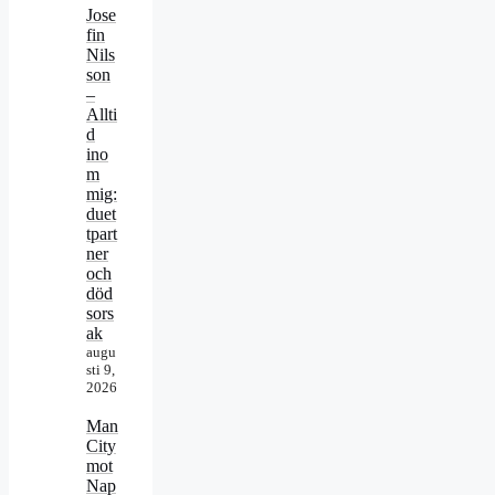
Jose
fin
Nils
son
–
Allti
d
ino
m
mig:
duet
tpart
ner
och
död
sors
ak
augu
sti 9,
2026
Man
City
mot
Nap