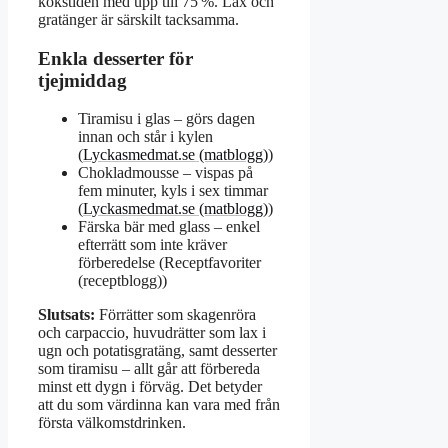
kökstiden med upp till 75 %. Lax och
gratänger är särskilt tacksamma.
Enkla desserter för
tjejmiddag
Tiramisu i glas – görs dagen
innan och står i kylen
(
Lyckasmedmat.se (matblogg)
)
Chokladmousse – vispas på
fem minuter, kyls i sex timmar
(
Lyckasmedmat.se (matblogg)
)
Färska bär med glass – enkel
efterrätt som inte kräver
förberedelse (Receptfavoriter
(receptblogg))
Slutsats:
Förrätter som skagenröra
och carpaccio, huvudrätter som lax i
ugn och potatisgratäng, samt desserter
som tiramisu – allt går att förbereda
minst ett dygn i förväg. Det betyder
att du som värdinna kan vara med från
första välkomstdrinken.