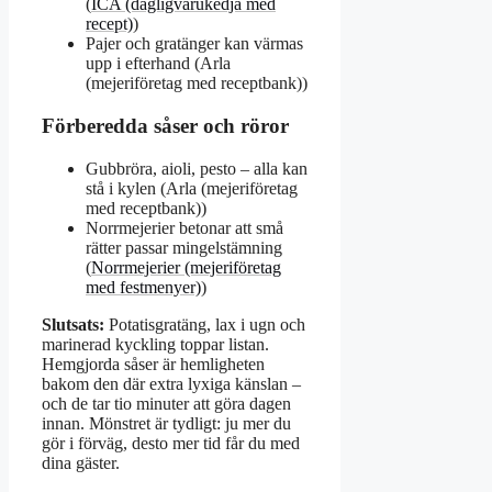
(
ICA (dagligvarukedja med
recept)
)
Pajer och gratänger kan värmas
upp i efterhand (Arla
(mejeriföretag med receptbank))
Förberedda såser och röror
Gubbröra, aioli, pesto – alla kan
stå i kylen (Arla (mejeriföretag
med receptbank))
Norrmejerier betonar att små
rätter passar mingelstämning
(
Norrmejerier (mejeriföretag
med festmenyer)
)
Slutsats:
Potatisgratäng, lax i ugn och
marinerad kyckling toppar listan.
Hemgjorda såser är hemligheten
bakom den där extra lyxiga känslan –
och de tar tio minuter att göra dagen
innan. Mönstret är tydligt: ju mer du
gör i förväg, desto mer tid får du med
dina gäster.