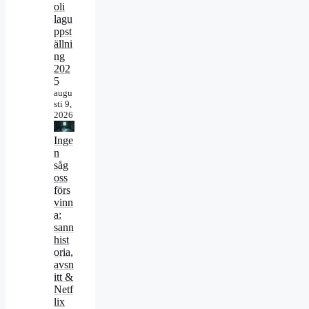
oli
lagu
ppst
ällni
ng
202
5
augu
sti 9,
2026
Inge
n
såg
oss
förs
vinn
a:
sann
hist
oria,
avsn
itt &
Netf
lix