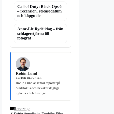
Call of Duty: Black Ops 6
– recension, releasedatum
och köpguide
Anne-Lie Rydé idag – från
schlagerstjärna till
fotograf
Robin Lund
SENIOR REPORTER
Robin Lund är senior reporter på
Stadsfokus och bevakar dagliga
nyheter i hela Sverige.
Kategorier
Reportage
Saftig äppelkaka Fredriks Fika –