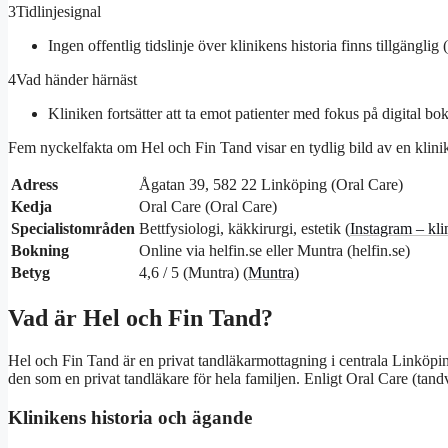
3
Tidlinjesignal
Ingen offentlig tidslinje över klinikens historia finns tillgänglig (
4
Vad händer härnäst
Kliniken fortsätter att ta emot patienter med fokus på digital bo
Fem nyckelfakta om Hel och Fin Tand visar en tydlig bild av en klinik
Adress
Ågatan 39, 582 22 Linköping (Oral Care)
Kedja
Oral Care (Oral Care)
Specialistområden
Bettfysiologi, käkkirurgi, estetik (
Instagram – kli
Bokning
Online via helfin.se eller Muntra (helfin.se)
Betyg
4,6 / 5 (Muntra) (
Muntra
)
Vad är Hel och Fin Tand?
Hel och Fin Tand är en privat tandläkarmottagning i centrala Linköpin
den som en privat tandläkare för hela familjen. Enligt Oral Care (tand
Klinikens historia och ägande