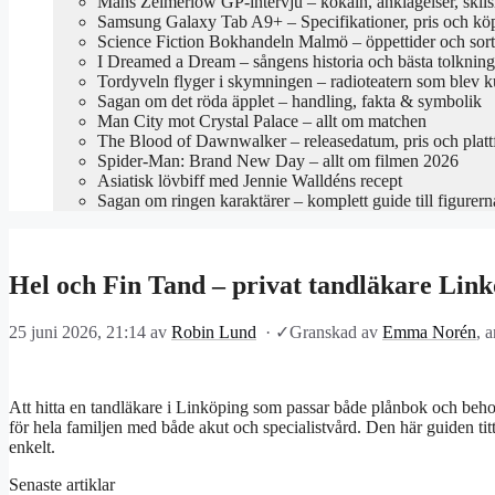
Måns Zelmerlöw GP-intervju – kokain, anklagelser, skil
Samsung Galaxy Tab A9+ – Specifikationer, pris och kö
Science Fiction Bokhandeln Malmö – öppettider och sor
I Dreamed a Dream – sångens historia och bästa tolkning
Tordyveln flyger i skymningen – radioteatern som blev k
Sagan om det röda äpplet – handling, fakta & symbolik
Man City mot Crystal Palace – allt om matchen
The Blood of Dawnwalker – releasedatum, pris och platt
Spider-Man: Brand New Day – allt om filmen 2026
Asiatisk lövbiff med Jennie Walldéns recept
Sagan om ringen karaktärer – komplett guide till figurern
Hel och Fin Tand – privat tandläkare Li
25 juni 2026, 21:14
av
Robin Lund
·
✓
Granskad av
Emma Norén
, 
Att hitta en tandläkare i Linköping som passar både plånbok och behov
för hela familjen med både akut och specialistvård. Den här guiden titt
enkelt.
Senaste artiklar