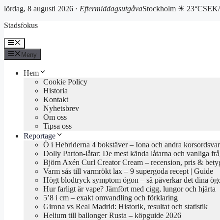
lördag, 8 augusti 2026 ·
Eftermiddagsutgåva
Stockholm ☀ 23°C
SEK/
Hoppa
Stadsfokus
till
innehåll
Meny
Meny
Hem
Cookie Policy
Historia
Kontakt
Nyhetsbrev
Om oss
Tipsa oss
Reportage
Ö i Hebriderna 4 bokstäver – Iona och andra korsordsvar
Dolly Parton-låtar: De mest kända låtarna och vanliga fr
Björn Axén Curl Creator Cream – recension, pris & bety
Varm sås till varmrökt lax – 9 supergoda recept | Guide
Högt blodtryck symptom ögon – så påverkar det dina ög
Hur farligt är vape? Jämfört med cigg, lungor och hjärta
5’8 i cm – exakt omvandling och förklaring
Girona vs Real Madrid: Historik, resultat och statistik
Helium till ballonger Rusta – köpguide 2026