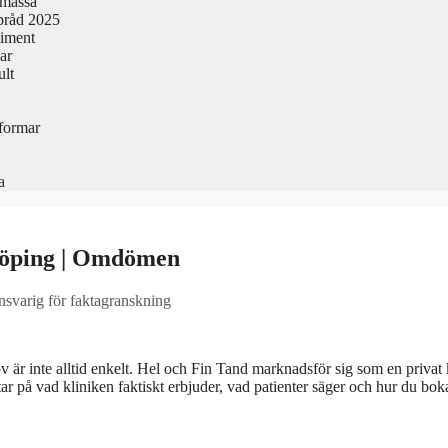
smässa
pråd 2025
timent
ar
ult
formar
a
nköping | Omdömen
ansvarig för faktagranskning
 är inte alltid enkelt. Hel och Fin Tand marknadsför sig som en privat 
ar på vad kliniken faktiskt erbjuder, vad patienter säger och hur du boka