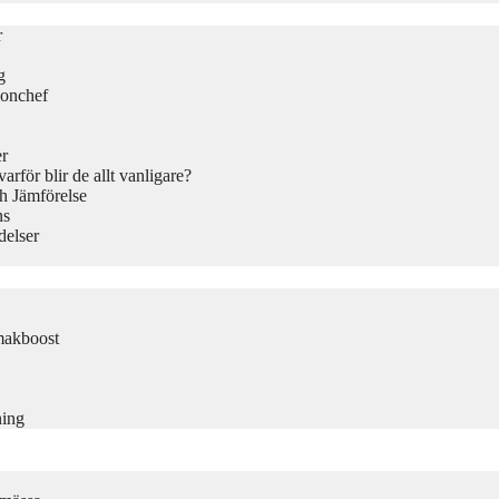
r
g
ionchef
er
rför blir de allt vanligare?
h Jämförelse
ns
delser
makboost
ning