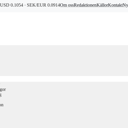
USD 0.1054 · SEK/EUR 0.0914
Om oss
Redaktionen
Källor
Kontakt
Ny
ågor
g
on