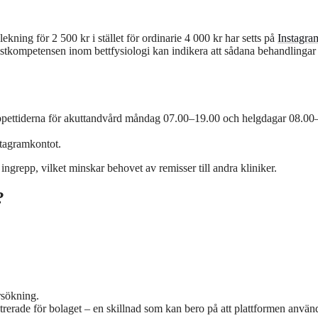
kning för 2 500 kr i stället för ordinarie 4 000 kr har setts på
Instagra
istkompetensen inom bettfysiologi kan indikera att sådana behandlingar
 öppettiderna för akuttandvård måndag 07.00–19.00 och helgdagar 08.00
stagramkontot.
grepp, vilket minskar behovet av remisser till andra kliniker.
?
rsökning.
rerade för bolaget – en skillnad som kan bero på att plattformen använ