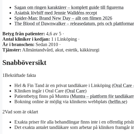
Sagan om ringen karaktärer – komplett guide till figurerna
Asiatisk lövbiff med Jennie Walldéns recept
Spider-Man: Brand New Day – allt om filmen 2026
The Blood of Dawnwalker – releasedatum, pris och plattformar
Betyg från patienter:
4,6 av 5 ·
Antal kliniker i kedjan:
1 i Linköping ·
År i branschen:
Sedan 2010 ·
Tjänster:
Allmäntandvård, akut, estetik, käkkirurgi
Snabböversikt
1
Bekräftade fakta
Hel & Fin Tand är en privat tandläkare i Linköping (
Oral Care 
Kliniken ingår i Oral Care (
Oral Care
)
Patientbetyg finns på Muntra (
Muntra – plattform för tandläkar
Bokning online är möjlig via klinikens webbplats (
helfin.se
)
2
Vad som är oklart
Exakta priser för alla behandlingar finns inte i en offentlig prisli
Det exakta antalet tandläkare som arbetar på kliniken framgår in