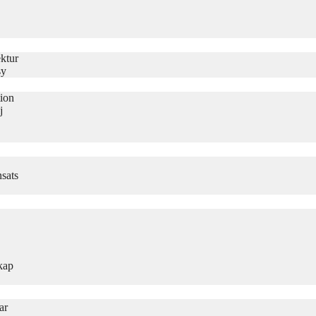
ktur
sy
tion
j
sats
kap
ar