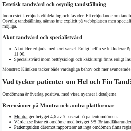
Estetisk tandvård och osynlig tandställning
Inom estetik erbjuds vitblekning och fasader. Ett erbjudande om tandble
Osynlig tandställning nämns inte explicit på webbplatsen men special
möjliga.
Akut tandvård och specialistvård
Akuttider erbjuds med kort varsel. Enligt helfin.se inkluderar
11.00.
Specialistvård inom bettfysiologi och käkkirurgi finns enligt In
Mönstret: Kliniken täcker både vardagliga behov och mer avancerade in
Vad tycker patienter om Hel och Fin Tand
Omdömena är överlag positiva, med vissa nyanser i detaljerna.
Recensioner på Muntra och andra plattformar
Muntra
ger betyget 4,6 av 5 baserat på patientomdömen.
Vården.se
listar ett omdöme med betyget 5/5 för tandläkarunde
Patientguiden
däremot rapporterar att inga omdömen finns regist