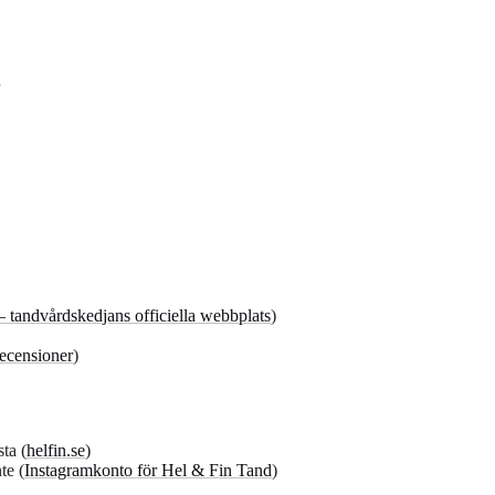
– tandvårdskedjans officiella webbplats
)
recensioner
)
sta (
helfin.se
)
te (
Instagramkonto för Hel & Fin Tand
)