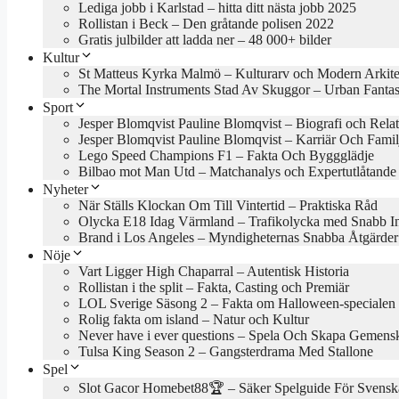
Lediga jobb i Karlstad – hitta ditt nästa jobb 2025
Rollistan i Beck – Den gråtande polisen 2022
Gratis julbilder att ladda ner – 48 000+ bilder
Kultur
St Matteus Kyrka Malmö – Kulturarv och Modern Arkite
The Mortal Instruments Stad Av Skuggor – Urban Fanta
Sport
Jesper Blomqvist Pauline Blomqvist – Biografi och Rela
Jesper Blomqvist Pauline Blomqvist – Karriär Och Famil
Lego Speed Champions F1 – Fakta Och Byggglädje
Bilbao mot Man Utd – Matchanalys och Expertutlåtande
Nyheter
När Ställs Klockan Om Till Vintertid – Praktiska Råd
Olycka E18 Idag Värmland – Trafikolycka med Snabb In
Brand i Los Angeles – Myndigheternas Snabba Åtgärder
Nöje
Vart Ligger High Chaparral – Autentisk Historia
Rollistan i the split – Fakta, Casting och Premiär
LOL Sverige Säsong 2 – Fakta om Halloween-specialen
Rolig fakta om island – Natur och Kultur
Never have i ever questions – Spela Och Skapa Gemens
Tulsa King Season 2 – Gangsterdrama Med Stallone
Spel
Slot Gacor Homebet88🏆 – Säker Spelguide För Svensk