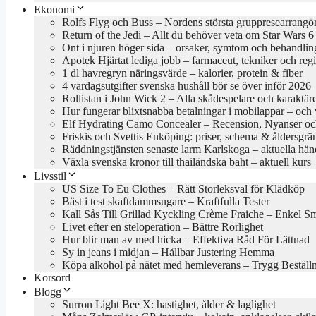
Ekonomi
Rolfs Flyg och Buss – Nordens största gruppresearrangö
Return of the Jedi – Allt du behöver veta om Star Wars 6
Ont i njuren höger sida – orsaker, symtom och behandlin
Apotek Hjärtat lediga jobb – farmaceut, tekniker och reg
1 dl havregryn näringsvärde – kalorier, protein & fiber
4 vardagsutgifter svenska hushåll bör se över inför 2026
Rollistan i John Wick 2 – Alla skådespelare och karaktär
Hur fungerar blixtsnabba betalningar i mobilappar – och va
Elf Hydrating Camo Concealer – Recension, Nyanser oc
Friskis och Svettis Enköping: priser, schema & åldersgrä
Räddningstjänsten senaste larm Karlskoga – aktuella hän
Växla svenska kronor till thailändska baht – aktuell kurs
Livsstil
US Size To Eu Clothes – Rätt Storleksval för Klädköp
Bäst i test skaftdammsugare – Kraftfulla Tester
Kall Sås Till Grillad Kyckling Crème Fraiche – Enkel S
Livet efter en steloperation – Bättre Rörlighet
Hur blir man av med hicka – Effektiva Råd För Lättnad
Sy in jeans i midjan – Hållbar Justering Hemma
Köpa alkohol på nätet med hemleverans – Trygg Beställ
Korsord
Blogg
Surron Light Bee X: hastighet, ålder & laglighet