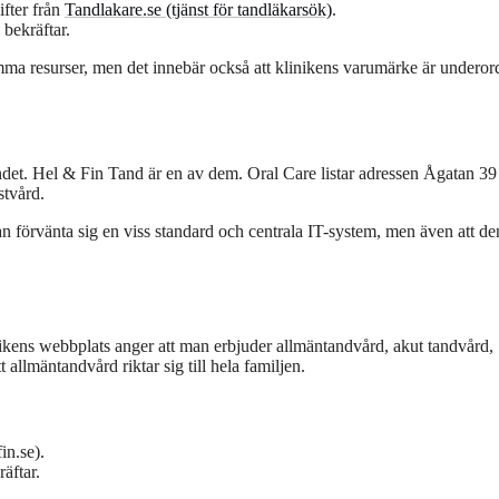
fter från
Tandlakare.se (tjänst för tandläkarsök)
.
bekräftar.
ma resurser, men det innebär också att klinikens varumärke är underor
andet. Hel & Fin Tand är en av dem. Oral Care listar adressen Ågatan 39
stvård.
an förvänta sig en viss standard och centrala IT-system, men även att de
nikens webbplats anger att man erbjuder allmäntandvård, akut tandvård,
t allmäntandvård riktar sig till hela familjen.
in.se).
äftar.