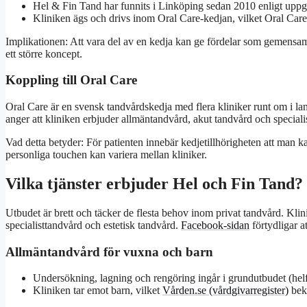
Hel & Fin Tand har funnits i Linköping sedan 2010 enligt uppgi
Kliniken ägs och drivs inom Oral Care-kedjan, vilket Oral Care 
Implikationen: Att vara del av en kedja kan ge fördelar som gemensam
ett större koncept.
Koppling till Oral Care
Oral Care är en svensk tandvårdskedja med flera kliniker runt om i l
anger att kliniken erbjuder allmäntandvård, akut tandvård och speciali
Vad detta betyder: För patienten innebär kedjetillhörigheten att man k
personliga touchen kan variera mellan kliniker.
Vilka tjänster erbjuder Hel och Fin Tand?
Utbudet är brett och täcker de flesta behov inom privat tandvård. Kli
specialisttandvård och estetisk tandvård.
Facebook-sidan
förtydligar at
Allmäntandvård för vuxna och barn
Undersökning, lagning och rengöring ingår i grundutbudet (helf
Kliniken tar emot barn, vilket
Vården.se (vårdgivarregister)
bekr