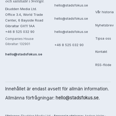
och samhälle i Sverige.
hello@stadsfokus.se
Ekudden Media Ltd.
Vår historia
Office 3.4, World Trade
hello@stadsfokus.se
Center, 6 Bayside Road
Nyhetsbrev
Gibraltar GX11 1AA
+46 8 525 032 90
hello@stadsfokus.se
Tipsa oss
Companies House
Gibraltar: 132901
+46 8 525 032 90
Kontakt
hello@stadsfokus.se
RSS-flöde
Innehållet är endast avsett för allmän information.
Allmänna förfrågningar:
hello@stadsfokus.se
.
Utgivare:
Ekudden Media Ltd. ·
Ansvarig utgivare:
Anders Holm ·