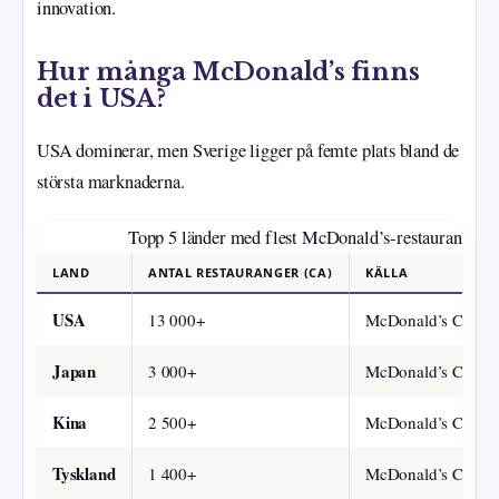
innovation.
Hur många McDonald’s finns
det i USA?
USA dominerar, men Sverige ligger på femte plats bland de
största marknaderna.
Topp 5 länder med flest McDonald’s-restauranger
LAND
ANTAL RESTAURANGER (CA)
KÄLLA
USA
13 000+
McDonald’s Corpor
Japan
3 000+
McDonald’s Corpor
Kina
2 500+
McDonald’s Corpor
Tyskland
1 400+
McDonald’s Corpor