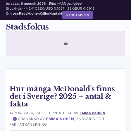
torsdag, 6 augusti 2026 ·
Eftermiddagsutgåva
Stockholm ⛅ 24°C
SEK/USD 0.1057 · SEK/EUR 0.0915
Om oss
Redaktionen
Källor
Kontakt
NYHETSBREV
Hoppa
Stadsfokus
till
innehåll
MENY
Hur många McDonald’s finns
det i Sverige? 2025 – antal &
fakta
14 MAJ 2026, 00:53
· UPPDATERAD
AV
EMMA NORÉN
·
GRANSKAD AV
EMMA NORÉN
, ANSVARIG FÖR
✓
FAKTAGRANSKNING