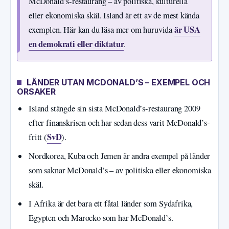
McDonald’s-restaurang – av politiska, kulturella
eller ekonomiska skäl. Island är ett av de mest kända
är USA
exemplen. Här kan du läsa mer om huruvida
en demokrati eller diktatur
.
LÄNDER UTAN MCDONALD’S – EXEMPEL OCH
ORSAKER
Island stängde sin sista McDonald’s-restaurang 2009
efter finanskrisen och har sedan dess varit McDonald’s-
SvD
fritt (
).
Nordkorea, Kuba och Jemen är andra exempel på länder
som saknar McDonald’s – av politiska eller ekonomiska
skäl.
I Afrika är det bara ett fåtal länder som Sydafrika,
Egypten och Marocko som har McDonald’s.