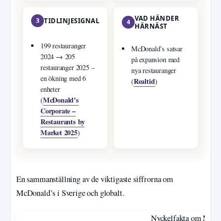
VAD HÄNDER
3
TIDLINJESIGNAL
4
HÄRNÄST
199 restauranger
McDonald’s satsar
2024 → 205
på expansion med
restauranger 2025 –
nya restauranger
en ökning med 6
Realtid
(
)
enheter
McDonald’s
(
Corporate –
Restaurants by
Market 2025
)
En sammanställning av de viktigaste siffrorna om
McDonald’s i Sverige och globalt.
Nyckelfakta om McDon