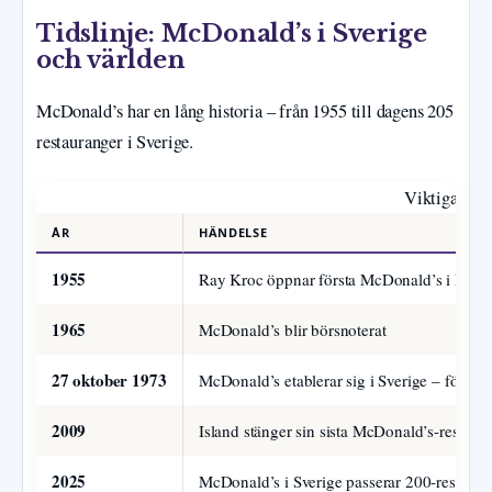
Tidslinje: McDonald’s i Sverige
och världen
McDonald’s har en lång historia – från 1955 till dagens 205
restauranger i Sverige.
Viktiga mils
ÅR
HÄNDELSE
1955
Ray Kroc öppnar första McDonald’s i Des Pla
1965
McDonald’s blir börsnoterat
27 oktober 1973
McDonald’s etablerar sig i Sverige – först
2009
Island stänger sin sista McDonald’s-restaur
2025
McDonald’s i Sverige passerar 200-restaura