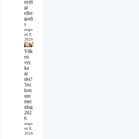
nytti
gt
eller
godi
s
augu
sti 8,
2026
Vilk
en
vec
ka
är
det?
Vec
kon
um
mer
idag
202
6
augu
sti 8,
2026