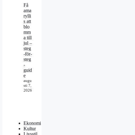
Få
ama
rylli
s att
blo
mm
a till
jul –
steg
-för-
steg
-
guid
e
augu
sti 7,
2026
Ekonomi
Kultur
Livsstil