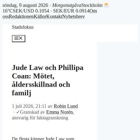
söndag, 9 augusti 2026 ·
Morgonutgåva
Stockholm
16°C
SEK/USD 0.1054 · SEK/EUR 0.0914
Om
oss
Redaktionen
Källor
Kontakt
Nyhetsbrev
Hoppa
Stadsfokus
till
innehåll
Meny
Jude Law och Phillipa
Coan: Mötet,
åldersskillnad och
familj
1 juli 2026, 21:11
av
Robin Lund
·
✓
Granskad av
Emma Norén
,
ansvarig för faktagranskning
De flesta känner Jude Law som