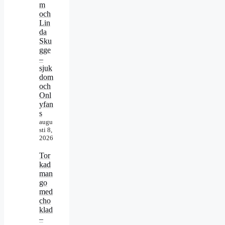
m
och
Lin
da
Sku
gge
–
sjuk
dom
och
Onl
yfan
s
augu
sti 8,
2026
Tor
kad
man
go
med
cho
klad
–