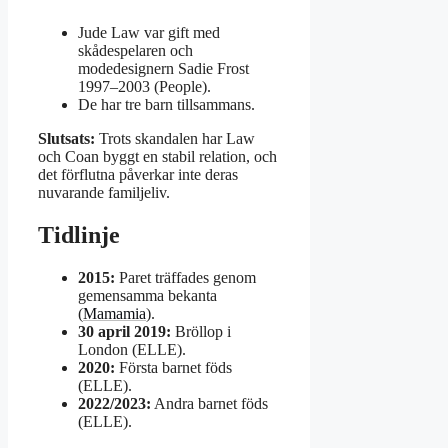
Jude Law var gift med
skådespelaren och
modedesignern Sadie Frost
1997–2003 (People).
De har tre barn tillsammans.
Slutsats:
Trots skandalen har Law
och Coan byggt en stabil relation, och
det förflutna påverkar inte deras
nuvarande familjeliv.
Tidlinje
2015:
Paret träffades genom
gemensamma bekanta
(
Mamamia
).
30 april 2019:
Bröllop i
London (ELLE).
2020:
Första barnet föds
(ELLE).
2022/2023:
Andra barnet föds
(ELLE).