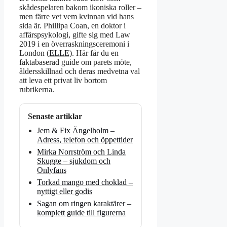
skådespelaren bakom ikoniska roller –
men färre vet vem kvinnan vid hans
sida är. Phillipa Coan, en doktor i
affärspsykologi, gifte sig med Law
2019 i en överraskningsceremoni i
London (
ELLE
). Här får du en
faktabaserad guide om parets möte,
åldersskillnad och deras medvetna val
att leva ett privat liv bortom
rubrikerna.
Senaste artiklar
Jem & Fix Ängelholm –
Adress, telefon och öppettider
Mirka Norrström och Linda
Skugge – sjukdom och
Onlyfans
Torkad mango med choklad –
nyttigt eller godis
Sagan om ringen karaktärer –
komplett guide till figurerna