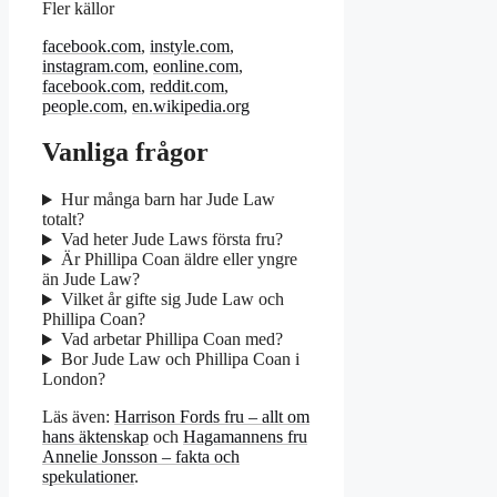
Fler källor
facebook.com
,
instyle.com
,
instagram.com
,
eonline.com
,
facebook.com
,
reddit.com
,
people.com
,
en.wikipedia.org
Vanliga frågor
Hur många barn har Jude Law
totalt?
Vad heter Jude Laws första fru?
Är Phillipa Coan äldre eller yngre
än Jude Law?
Vilket år gifte sig Jude Law och
Phillipa Coan?
Vad arbetar Phillipa Coan med?
Bor Jude Law och Phillipa Coan i
London?
Läs även:
Harrison Fords fru – allt om
hans äktenskap
och
Hagamannens fru
Annelie Jonsson – fakta och
spekulationer
.