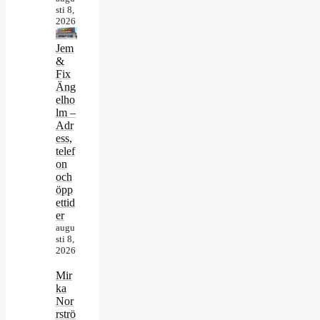
sti 8,
2026
Jem
&
Fix
Äng
elho
lm –
Adr
ess,
telef
on
och
öpp
ettid
er
augu
sti 8,
2026
Mir
ka
Nor
rströ