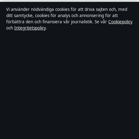
Redaktionell policy
Vi använder nödvändiga cookies för att driva sajten och, med
ditt samtycke, cookies för analys och annonsering för att
förbättra den och finansiera vår journalistik. Se vår
Cookiepolicy
Rättelsepolicy
och
Integritetspolicy
.
Faktagranskningspolicy
Ägande & finansiering
Integritetspolicy
Cookiepolicy
Innehållet är endast avsett för allmän information. Allmänna
förfrågningar:
hello@stadsfokus.se
.
Utgivare:
Ekudden Media Ltd. ·
Ansvarig utgivare:
Anders Holm
· Companies House Gibraltar 132901
© 2026 Stadsfokus.se · Ekudden Media Ltd. ·