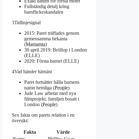
Exakt datum för första mötet
Fullständig detalj kring
barnflickeskandalen
3
Tidlinjesignal
2015: Paret träffades genom
gemensamma bekanta
(
Mamamia
)
30 april 2019: Bröllop i London
(ELLE)
2020: Första barnet (ELLE)
4
Vad händer härnäst
Paret fortsätter hålla barnens
namn hemliga (
People
)
Jude Law arbetar med nya
filmprojekt, familjen bosatt i
London (
People
)
Sex fakta om parets relation i en
översikt:
Fakta
Värde
Namn
Phillipa Coan