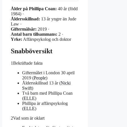
Ålder på Phillipa Coan:
40 år (född
1984) ·
Åldersskillnad:
13 år yngre än Jude
Law ·
Giftermålsår:
2019 ·
Antal barn tillsammans:
2 ·
Yrke:
Affärspsykolog och doktor
Snabböversikt
1
Bekräftade fakta
Giftermålet i London 30 april
2019 (
People
)
Åldersskillnad 13 år (
Nicki
Swift
)
Två barn med Phillipa Coan
(
ELLE
)
Phillipa är affärspsykolog
(
ELLE
)
2
Vad som är oklart