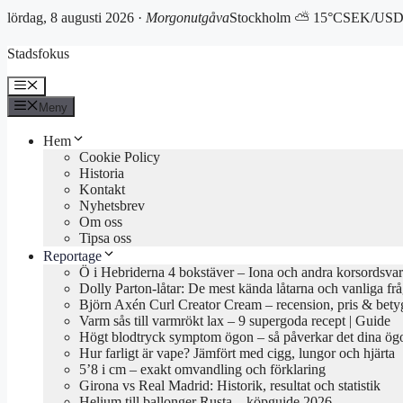
lördag, 8 augusti 2026 ·
Morgonutgåva
Stockholm ⛅ 15°C
SEK/USD 
Hoppa
Stadsfokus
till
innehåll
Meny
Meny
Hem
Cookie Policy
Historia
Kontakt
Nyhetsbrev
Om oss
Tipsa oss
Reportage
Ö i Hebriderna 4 bokstäver – Iona och andra korsordsvar
Dolly Parton-låtar: De mest kända låtarna och vanliga fr
Björn Axén Curl Creator Cream – recension, pris & bety
Varm sås till varmrökt lax – 9 supergoda recept | Guide
Högt blodtryck symptom ögon – så påverkar det dina ög
Hur farligt är vape? Jämfört med cigg, lungor och hjärta
5’8 i cm – exakt omvandling och förklaring
Girona vs Real Madrid: Historik, resultat och statistik
Helium till ballonger Rusta – köpguide 2026