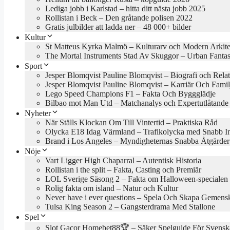
Lediga jobb i Karlstad – hitta ditt nästa jobb 2025
Rollistan i Beck – Den gråtande polisen 2022
Gratis julbilder att ladda ner – 48 000+ bilder
Kultur
St Matteus Kyrka Malmö – Kulturarv och Modern Arkite
The Mortal Instruments Stad Av Skuggor – Urban Fanta
Sport
Jesper Blomqvist Pauline Blomqvist – Biografi och Rela
Jesper Blomqvist Pauline Blomqvist – Karriär Och Famil
Lego Speed Champions F1 – Fakta Och Byggglädje
Bilbao mot Man Utd – Matchanalys och Expertutlåtande
Nyheter
När Ställs Klockan Om Till Vintertid – Praktiska Råd
Olycka E18 Idag Värmland – Trafikolycka med Snabb In
Brand i Los Angeles – Myndigheternas Snabba Åtgärder
Nöje
Vart Ligger High Chaparral – Autentisk Historia
Rollistan i the split – Fakta, Casting och Premiär
LOL Sverige Säsong 2 – Fakta om Halloween-specialen
Rolig fakta om island – Natur och Kultur
Never have i ever questions – Spela Och Skapa Gemens
Tulsa King Season 2 – Gangsterdrama Med Stallone
Spel
Slot Gacor Homebet88🏆 – Säker Spelguide För Svensk