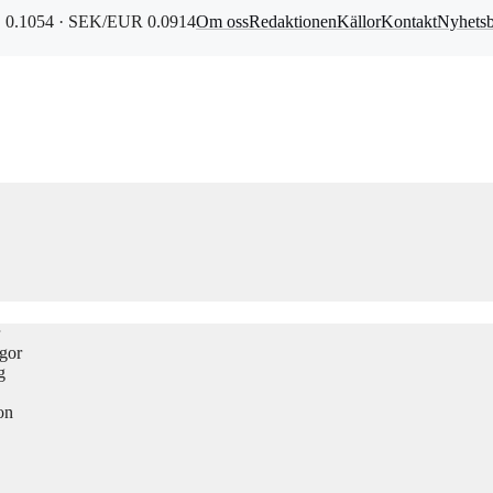
0.1054 · SEK/EUR 0.0914
Om oss
Redaktionen
Källor
Kontakt
Nyhets
ågor
g
on