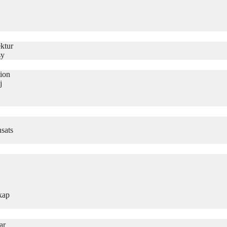
ktur
sy
tion
j
sats
kap
ar