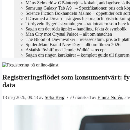
Måns Zelmerlöw GP-intervju – kokain, anklagelser, skil
Samsung Galaxy Tab A9+ – Specifikationer, pris och kö
Science Fiction Bokhandeln Malmö – öppettider och sor
I Dreamed a Dream – sångens historia och bästa tolkning
Tordyveln flyger i skymningen – radioteatern som blev k
Sagan om det röda äpplet – handling, fakta & symbolik
Man City mot Crystal Palace – allt om matchen
The Blood of Dawnwalker – releasedatum, pris och platt
Spider-Man: Brand New Day – allt om filmen 2026
Asiatisk lövbiff med Jennie Walldéns recept
Sagan om ringen karaktärer – komplett guide till figurern
Registreringsflödet som konsumentvärt: fyr
data
13 maj 2026, 09:43
av
Sofia Berg
·
✓
Granskad av
Emma Norén
, an