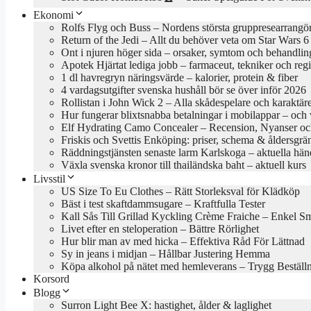
Ekonomi
Rolfs Flyg och Buss – Nordens största gruppresearrangö
Return of the Jedi – Allt du behöver veta om Star Wars 6
Ont i njuren höger sida – orsaker, symtom och behandlin
Apotek Hjärtat lediga jobb – farmaceut, tekniker och reg
1 dl havregryn näringsvärde – kalorier, protein & fiber
4 vardagsutgifter svenska hushåll bör se över inför 2026
Rollistan i John Wick 2 – Alla skådespelare och karaktär
Hur fungerar blixtsnabba betalningar i mobilappar – och va
Elf Hydrating Camo Concealer – Recension, Nyanser oc
Friskis och Svettis Enköping: priser, schema & åldersgrä
Räddningstjänsten senaste larm Karlskoga – aktuella hän
Växla svenska kronor till thailändska baht – aktuell kurs
Livsstil
US Size To Eu Clothes – Rätt Storleksval för Klädköp
Bäst i test skaftdammsugare – Kraftfulla Tester
Kall Sås Till Grillad Kyckling Crème Fraiche – Enkel S
Livet efter en steloperation – Bättre Rörlighet
Hur blir man av med hicka – Effektiva Råd För Lättnad
Sy in jeans i midjan – Hållbar Justering Hemma
Köpa alkohol på nätet med hemleverans – Trygg Beställ
Korsord
Blogg
Surron Light Bee X: hastighet, ålder & laglighet