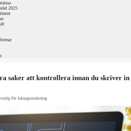
smässa
pråd 2025
timent
ar
ult
formar
a
a saker att kontrollera innan du skriver in
svarig för faktagranskning