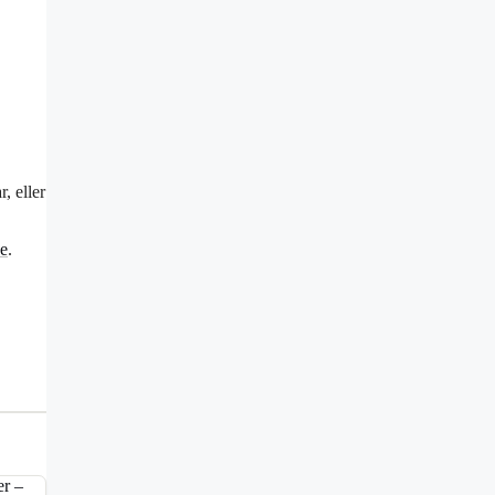
, eller
se
.