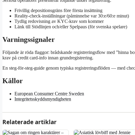
Seriösa operatörer presenterar följande under registrering:
Frivillig depositionsgräns före första insättning
Reality-check-inställningar (påminnelse var 30:e/60:e minut)
Tydlig redovisning av KYC-krav som kommer
Länk till Stödlinjen och/eller Spelpaus (för svenska spelare)
Varningssignaler
Följande är röda flaggor: brådskande registreringsflow med ”hinna bo
krav på credit card-info innan grundregistrering.
En steg-för-steg-guide genom typiska registreringsflöden — med ch
Källor
European Consumer Centre Sweden
Integritetsskyddsmyndigheten
Relaterade artiklar