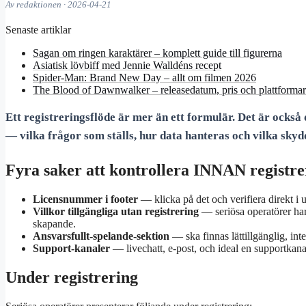
Av redaktionen · 2026-04-21
Senaste artiklar
Sagan om ringen karaktärer – komplett guide till figurerna
Asiatisk lövbiff med Jennie Walldéns recept
Spider-Man: Brand New Day – allt om filmen 2026
The Blood of Dawnwalker – releasedatum, pris och plattformar
Ett registreringsflöde är mer än ett formulär. Det är också
— vilka frågor som ställs, hur data hanteras och vilka sky
Fyra saker att kontrollera INNAN registre
Licensnummer i footer
— klicka på det och verifiera direkt i
Villkor tillgängliga utan registrering
— seriösa operatörer har
skapande.
Ansvarsfullt-spelande-sektion
— ska finnas lättillgänglig, inte
Support-kanaler
— livechatt, e-post, och ideal en supportkana
Under registrering