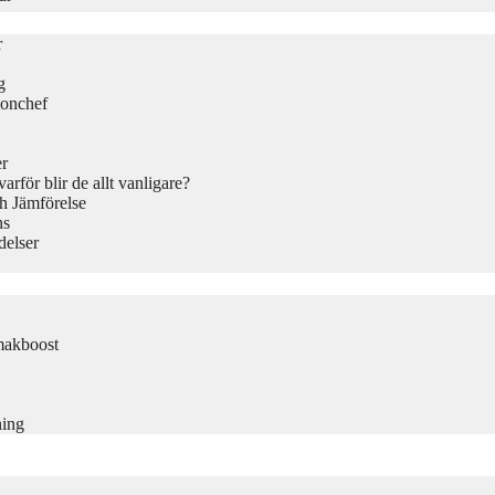
r
g
ionchef
er
rför blir de allt vanligare?
h Jämförelse
ns
delser
makboost
ning