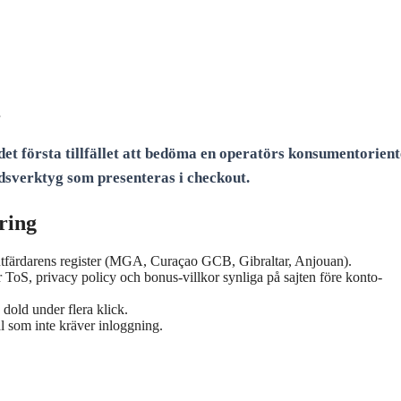
 det första tillfället att bedöma en operatörs konsumentorien
ddsverktyg som presenteras i checkout.
ring
 utfärdarens register (MGA, Curaçao GCB, Gibraltar, Anjouan).
 ToS, privacy policy och bonus-villkor synliga på sajten före konto-
 dold under flera klick.
l som inte kräver inloggning.