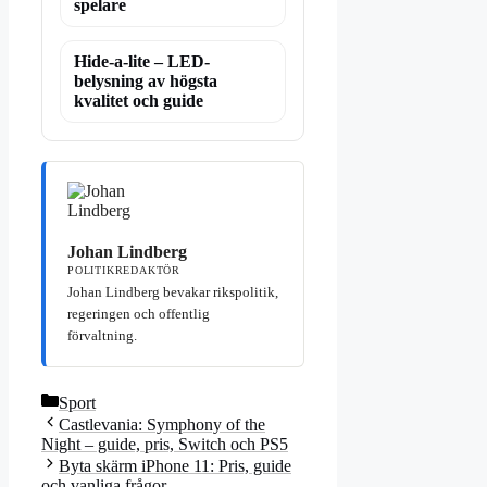
spelare
Hide-a-lite – LED-
belysning av högsta
kvalitet och guide
Johan Lindberg
POLITIKREDAKTÖR
Johan Lindberg bevakar rikspolitik,
regeringen och offentlig
förvaltning.
Kategorier
Sport
Castlevania: Symphony of the
Night – guide, pris, Switch och PS5
Byta skärm iPhone 11: Pris, guide
och vanliga frågor