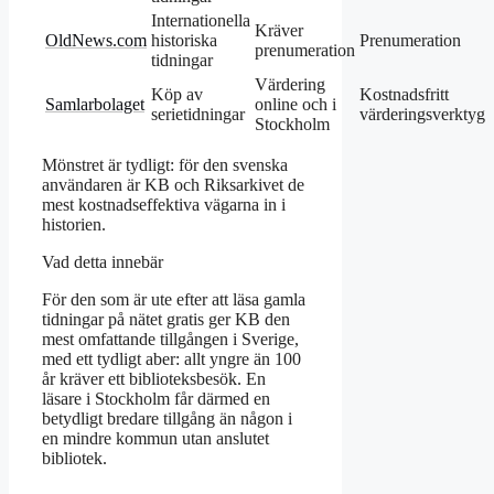
Internationella
Kräver
OldNews.com
historiska
Prenumeration
prenumeration
tidningar
Värdering
Köp av
Kostnadsfritt
Samlarbolaget
online och i
serietidningar
värderingsverktyg
Stockholm
Mönstret är tydligt: för den svenska
användaren är KB och Riksarkivet de
mest kostnadseffektiva vägarna in i
historien.
Vad detta innebär
För den som är ute efter att läsa gamla
tidningar på nätet gratis ger KB den
mest omfattande tillgången i Sverige,
med ett tydligt aber: allt yngre än 100
år kräver ett biblioteksbesök. En
läsare i Stockholm får därmed en
betydligt bredare tillgång än någon i
en mindre kommun utan anslutet
bibliotek.