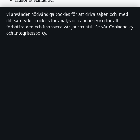
Redaktionell policy
Vi använder nödvändiga cookies för att driva sajten och, med
ditt samtycke, cookies för analys och annonsering för att
förbättra den och finansiera vår journalistik. Se vår
Cookiepolicy
Rättelsepolicy
och
Integritetspolicy
.
Faktagranskningspolicy
Ägande & finansiering
Integritetspolicy
Cookiepolicy
Innehållet är endast avsett för allmän information. Allmänna
förfrågningar:
hello@stadsfokus.se
.
Utgivare:
Ekudden Media Ltd. ·
Ansvarig utgivare:
Anders Holm
· Companies House Gibraltar 132901
© 2026 Stadsfokus.se · Ekudden Media Ltd. ·