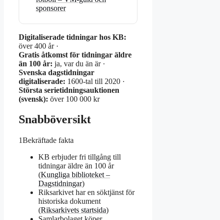
sponsorer
Digitaliserade tidningar hos KB:
över 400 år ·
Gratis åtkomst för tidningar äldre
än 100 år:
ja, var du än är ·
Svenska dagstidningar
digitaliserade:
1600-tal till 2020 ·
Största serietidningsauktionen
(svensk):
över 100 000 kr
Snabböversikt
1
Bekräftade fakta
KB erbjuder fri tillgång till
tidningar äldre än 100 år
(
Kungliga biblioteket –
Dagstidningar
)
Riksarkivet har en söktjänst för
historiska dokument
(
Riksarkivets startsida
)
Samlarbolaget köper