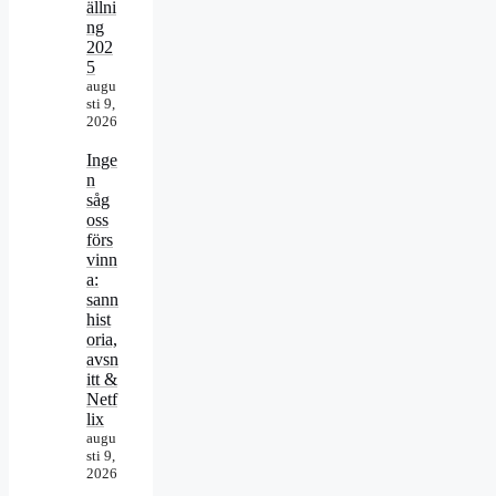
ällni
ng
202
5
augu
sti 9,
2026
Inge
n
såg
oss
förs
vinn
a:
sann
hist
oria,
avsn
itt &
Netf
lix
augu
sti 9,
2026