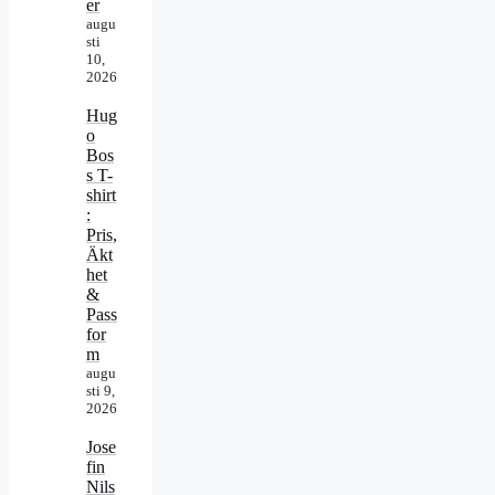
er
augu
sti
10,
2026
Hug
o
Bos
s T-
shirt
:
Pris,
Äkt
het
&
Pass
for
m
augu
sti 9,
2026
Jose
fin
Nils