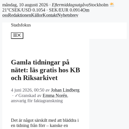
måndag, 10 augusti 2026 ·
Eftermiddagsutgåva
Stockholm
21°C
SEK/USD 0.1054 · SEK/EUR 0.0914
Om
oss
Redaktionen
Källor
Kontakt
Nyhetsbrev
Hoppa
Stadsfokus
till
innehåll
Meny
Gamla tidningar på
nätet: läs gratis hos KB
och Riksarkivet
4 juni 2026, 00:50
av
Johan Lindberg
·
✓
Granskad av
Emma Norén
,
ansvarig för faktagranskning
Det är något särskilt med att bläddra i
en tidning från förr – kanske en