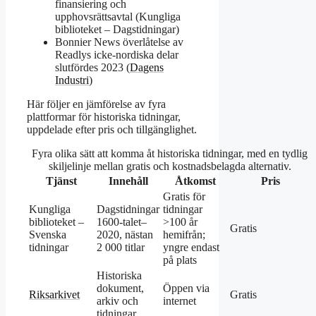
finansiering och
upphovsrättsavtal (Kungliga
biblioteket – Dagstidningar)
Bonnier News överlåtelse av
Readlys icke-nordiska delar
slutfördes 2023 (
Dagens
Industri
)
Här följer en jämförelse av fyra
plattformar för historiska tidningar,
uppdelade efter pris och tillgänglighet.
Fyra olika sätt att komma åt historiska tidningar, med en tydlig
skiljelinje mellan gratis och kostnadsbelagda alternativ.
Tjänst
Innehåll
Åtkomst
Pris
Gratis för
Kungliga
Dagstidningar
tidningar
biblioteket –
1600-talet–
>100 år
Gratis
Svenska
2020, nästan
hemifrån;
tidningar
2 000 titlar
yngre endast
på plats
Historiska
dokument,
Öppen via
Riksarkivet
Gratis
arkiv och
internet
tidningar