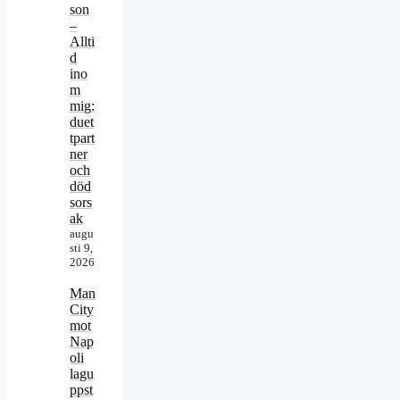
son
–
Allti
d
ino
m
mig:
duet
tpart
ner
och
död
sors
ak
augu
sti 9,
2026
Man
City
mot
Nap
oli
lagu
ppst