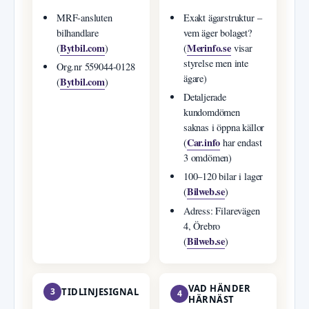
MRF-ansluten
Exakt ägarstruktur –
bilhandlare
vem äger bolaget?
Bytbil.com
Merinfo.se
(
)
(
visar
styrelse men inte
Org.nr 559044-0128
ägare)
Bytbil.com
(
)
Detaljerade
kundomdömen
saknas i öppna källor
Car.info
(
har endast
3 omdömen)
100–120 bilar i lager
Bilweb.se
(
)
Adress: Filarevägen
4, Örebro
Bilweb.se
(
)
VAD HÄNDER
3
TIDLINJESIGNAL
4
HÄRNÄST