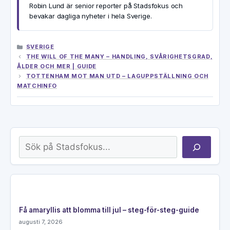
Robin Lund är senior reporter på Stadsfokus och
bevakar dagliga nyheter i hela Sverige.
KATEGORIER
SVERIGE
THE WILL OF THE MANY – HANDLING, SVÅRIGHETSGRAD,
ÅLDER OCH MER | GUIDE
TOTTENHAM MOT MAN UTD – LAGUPPSTÄLLNING OCH
MATCHINFO
Sök
Få amaryllis att blomma till jul – steg-för-steg-guide
augusti 7, 2026