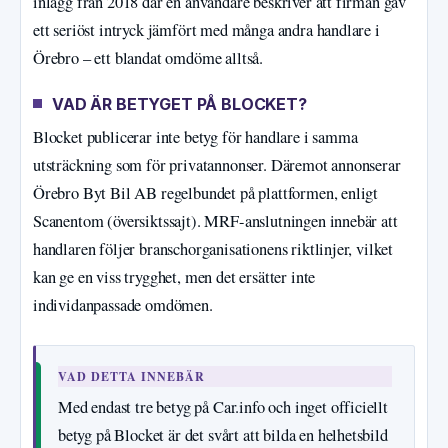
inlägg från 2018 där en användare beskriver att firman gav
ett seriöst intryck jämfört med många andra handlare i
Örebro – ett blandat omdöme alltså.
VAD ÄR BETYGET PÅ BLOCKET?
Blocket publicerar inte betyg för handlare i samma
utsträckning som för privatannonser. Däremot annonserar
Örebro Byt Bil AB regelbundet på plattformen, enligt
Scanentom (översiktssajt). MRF-anslutningen innebär att
handlaren följer branschorganisationens riktlinjer, vilket
kan ge en viss trygghet, men det ersätter inte
individanpassade omdömen.
VAD DETTA INNEBÄR
Med endast tre betyg på Car.info och inget officiellt
betyg på Blocket är det svårt att bilda en helhetsbild