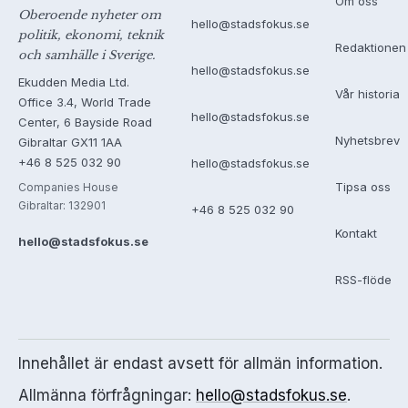
Om oss
Oberoende nyheter om
hello@stadsfokus.se
politik, ekonomi, teknik
Redaktionen
och samhälle i Sverige.
hello@stadsfokus.se
Ekudden Media Ltd.
Vår historia
Office 3.4, World Trade
hello@stadsfokus.se
Center, 6 Bayside Road
Nyhetsbrev
Gibraltar GX11 1AA
+46 8 525 032 90
hello@stadsfokus.se
Tipsa oss
Companies House
Gibraltar: 132901
+46 8 525 032 90
Kontakt
hello@stadsfokus.se
RSS-flöde
Innehållet är endast avsett för allmän information.
Allmänna förfrågningar:
hello@stadsfokus.se
.