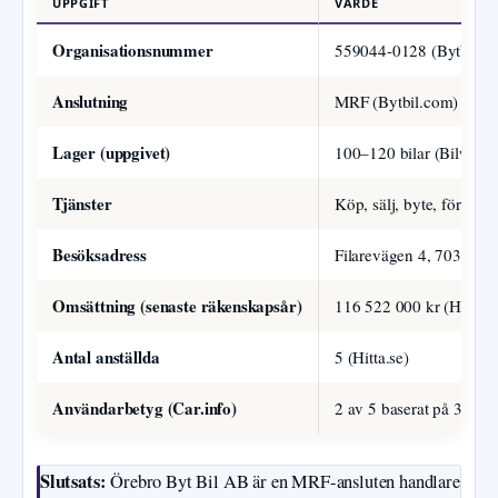
UPPGIFT
VÄRDE
Organisationsnummer
559044-0128 (Bytbil.c
Anslutning
MRF (Bytbil.com)
Lager (uppgivet)
100–120 bilar (Bilweb.s
Tjänster
Köp, sälj, byte, förmedl
Besöksadress
Filarevägen 4, 703 75 Ö
Omsättning (senaste räkenskapsår)
116 522 000 kr (Hitta.s
Antal anställda
5 (Hitta.se)
Användarbetyg (Car.info)
2 av 5 baserat på 3 omd
Slutsats:
Örebro Byt Bil AB är en MRF-ansluten handlare