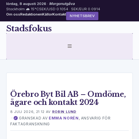
lördag, 8 augusti 2026 ·
Morgonutgåva
Stockholm 🌧 15°C
SEK/USD 0.1054 · SEK/EUR 0.0914
Om oss
Redaktionen
Källor
Kontakt
NYHETSBREV
Hoppa
Stadsfokus
till
innehåll
MENY
Örebro Byt Bil AB – Omdöme,
ägare och kontakt 2024
8 JULI 2026, 21:12
AV
ROBIN LUND
·
GRANSKAD AV
EMMA NORÉN
, ANSVARIG FÖR
✓
FAKTAGRANSKNING