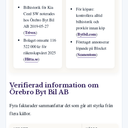
Bilhistorik för Kia
För köpare:
Ceed SW noterades
kontrollera alltid
hos Örebro Byt Bil
bilhistorik och
AB 2019-05-27
provkör innan köp
Trivox
(
)
Bytbil.com
(
)
Bolaget omsatte 116
Företaget annonserar
522 000 kr för
löpande på Blocket
räkenskapsåret 2025
Scanentom
(
)
Hitta.se
(
)
Verifierad information om
Örebro Byt Bil AB
Fyra faktarader sammanfattar det som går att styrka från
flera källor.