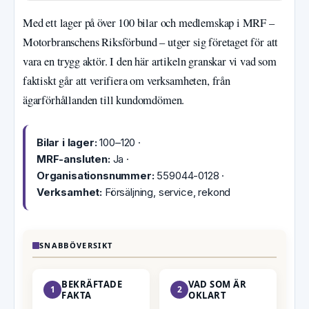
Med ett lager på över 100 bilar och medlemskap i MRF –
Motorbranschens Riksförbund – utger sig företaget för att
vara en trygg aktör. I den här artikeln granskar vi vad som
faktiskt går att verifiera om verksamheten, från
ägarförhållanden till kundomdömen.
Bilar i lager:
100–120 ·
MRF-ansluten:
Ja ·
Organisationsnummer:
559044-0128 ·
Verksamhet:
Försäljning, service, rekond
SNABBÖVERSIKT
BEKRÄFTADE
VAD SOM ÄR
1
2
FAKTA
OKLART